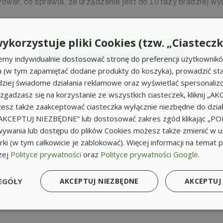
Power, co sprawia, że urządzenie jest do 10 razy bradziej 
 mechanizm do zasysania środka czyszczącego i zintegro
ykorzystuje pliki Cookies (tzw. „Ciasteczk
Rozwiń pełen opis produktu
emy indywidualnie dostosować stronę do preferencji użytkownik
a (w tym zapamiętać dodane produkty do koszyka), prowadzić sta
iej świadome działania reklamowe oraz wyświetlać spersonali
ia
li zgadzasz się na korzystanie ze wszystkich ciasteczek, kliknij „A
yjek wysokociśnieniowych Karcher z serii HD/HDS.
sz także zaakceptować ciasteczka wyłącznie niezbędne do działa
k „AKCEPTUJ NIEZBĘDNE” lub dostosować zakres zgód klikając „
ywania lub dostępu do plików Cookies możesz także zmienić w u
HD 7/18 C Plus
HD
ki (w tym całkowicie je zablokować). Więcej informacji na temat 
HD 7/18 CX Plus
HD
zej
Polityce prywatności
oraz
Polityce prywatności Google
.
HD 7/18-4 M
HD
HD 7/18-4 M Plus
HD
HD 7/18-4 MX Plus
HD
EGÓŁY
AKCEPTUJ NIEZBĘDNE
AKCEPTUJ
HD 9/19 M
HD
HD 9/19 M Plus
HD
HD 9/19 MX Plus
HD
HD 9/20-4 M
HD