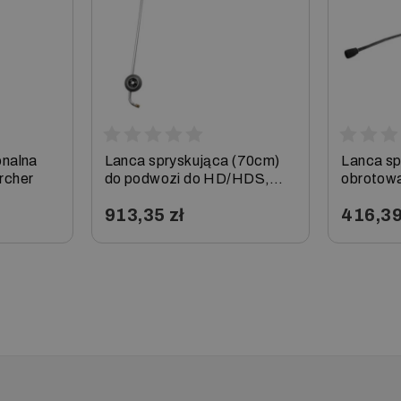
onalna
Lanca spryskująca (70cm)
Lanca sp
rcher
do podwozi do HD/HDS,
obrotow
Karcher
Karcher
913,35 zł
416,39
−
+
−