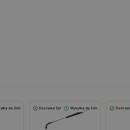
HD 9/20-4 M Plus
HD
HD 9/20-4 MX Plus
HD
HDS 10/20-4 M
HD
HDS 10/20-4 MX
HD
HDS 1000 BE
HDS 1000 DE
HD 7/16-4 ST
HD
HD 7/20 G Classic
HD
HD 8/23 G Classic
HD
HD 9/18-4 ST
HD
HD 901 B
HD
HDC Advanced
yłka do 24h
Dostawa 0zł
Wysyłka do 24h
Dostawa