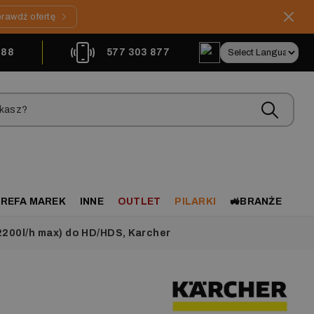
rawdź ofertę
888
577 303 877
REFA MAREK
INNE
OUTLET
PILARKI
🚜BRANŻE
2200l/h max) do HD/HDS, Karcher