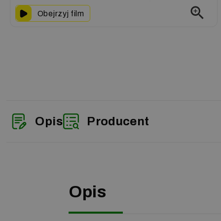
zoom_in
Obejrzyj film
Opis
Producent
Opis