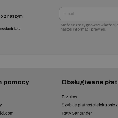
Email
co z naszymi
Możesz zrezygnować w każdej ch
omocjach jako
naszej informacji prawnej.
m pomocy
Obsługiwane płat
Przelew
y
Szybkie płatności elektronic
jki.com
Raty Santander