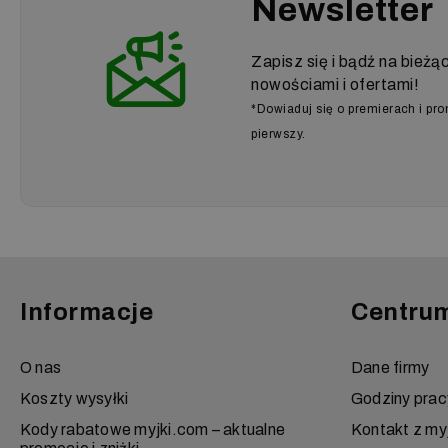
Newsletter
Zapisz się i bądź na bieżą
nowościami i ofertami!
*Dowiaduj się o premierach i pr
pierwszy.
Informacje
Centru
O nas
Dane firmy
Koszty wysyłki
Godziny prac
Kody rabatowe myjki.com – aktualne
Kontakt z my