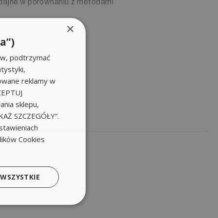
wydajne w porównaniu z metodami
×
wany zawór środka czyszczącego.
a”)
ów, podtrzymać
tystyki,
zowane reklamy w
KCEPTUJ
nia sklepu,
POKAŻ SZCZEGÓŁY”.
stawieniach
S 12/18-4 S
plików Cookies
S 12/18-4 SX
S 13/20-4 S
S 13/20-4 SX
S 7/12-4 M
 WSZYSTKIE
S 7/12-4MX
S 8/18-4 M
S 8/18-4 MX
S 9/18-4 M