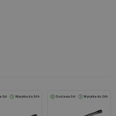
S 9/18-4MX
S-E 8/16-4 M 12 kW
S-E 8/16-4 M 24 kW
S-E 8/16-4 M 36 kW
C Classic
C Standard
S 13/20 De Tr1
S 13/24 PE Cage
S 695-4 MX Eco
 0zł
Wysyłka do 24h
Dostawa 0zł
Wysyłka do 24h