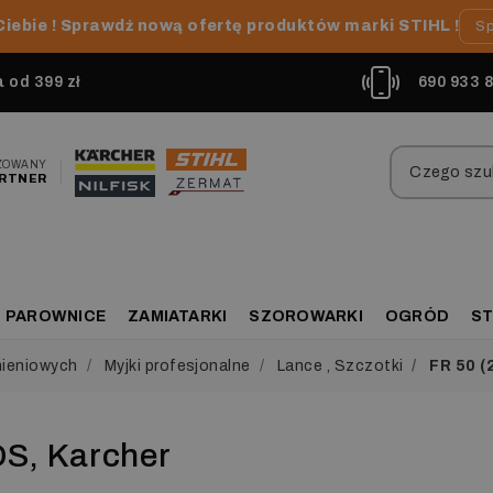
Ciebie ! Sprawdź nową ofertę produktów marki STIHL !
Sp
od 399 zł
690 933 
ZOWANY
RTNER
PAROWNICE
ZAMIATARKI
SZOROWARKI
OGRÓD
ST
nieniowych
Myjki profesjonalne
Lance , Szczotki
FR 50 (
DS, Karcher