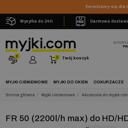
Zmieniamy się dla 
Wysyłka do 24H
Darmowa dostawa 
AUTORY
PA
0
0
Twój koszyk
MYJKI CIŚNIENIOWE
MYJKI DO OKIEN
ODKURZACZE
Strona główna
Myjki ciśnieniowe
Akcesoria do myjek ciś
FR 50 (2200l/h max) do HD/H