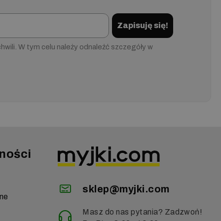
Zapisuję się!
wili. W tym celu należy odnaleźć szczegóły w
ności
sklep@myjki.com
zne
Masz do nas pytania? Zadzwoń!