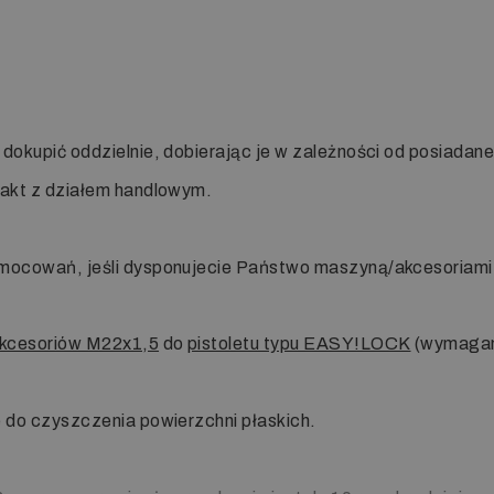
 dokupić oddzielnie, dobierając je w zależności od posiada
takt z działem handlowym.
 mocowań, jeśli dysponujecie Państwo maszyną/akcesoriam
kcesoriów M22x1,5
do
pistoletu typu EASY!LOCK
(wymagany
e do czyszczenia powierzchni płaskich.