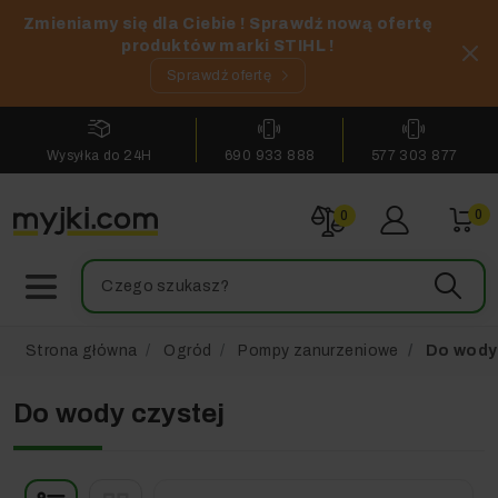
Zmieniamy się dla Ciebie ! Sprawdź nową ofertę
produktów marki STIHL !
Sprawdź ofertę
Wysyłka do 24H
690 933 888
577 303 877
0
0
Strona główna
Ogród
Pompy zanurzeniowe
Do wody 
Do wody czystej