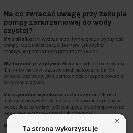
Na co zwracać uwagę przy zakupie
pompy zanurzeniowej do wody
czystej?
Moc silnika:
Im wyższa moc, tym większa wydajność
pompy. Moc silnika decyduje o tym, jak szybko i
efektywnie pompa może przetłaczać wodę.
Wydajność przepływu:
Mierzona w litrach na minutę
(l/min) lub metrach sześciennych na godzinę (m³/h),
określa ilość wody, jaką pompa może przepompować w
określonym czasie.
Maksymalna wysokość podnoszenia:
Określa
maksymalną wysokość, na jaką pompa może podnieść
wodę. Jest to ważne, jeśli planujesz przepompowywać
wodę na większą wysokość lub odległość.
×
Głębokość zanurzenia:
Sprawdź maksymalną
Ta strona wykorzystuje
głębokość, na jaką pompa może być zanurzona. Ważne,