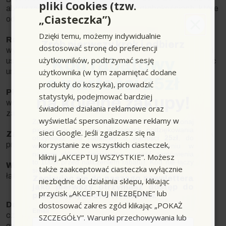
pliki Cookies (tzw.
aby urządzenie mogło pracować na głębokościach, które
„Ciasteczka”)
odpowiadają Twoim potrzebom.
Dzięki temu, możemy indywidualnie
Rodzaj i jakość materiałów:
Wybierz pompę
Zrób pierwszy krok i odbierz
dostosować stronę do preferencji
wykonaną z trwałych materiałów, odpornych na korozję i
użytkowników, podtrzymać sesję
Kod rabatowy
uszkodzenia mechaniczne, co zapewni długą żywotność
użytkownika (w tym zapamiętać dodane
urządzenia.
o wartości 25zł
produkty do koszyka), prowadzić
Pływak:
Pompa wyposażona w pływak automatycznie
statystyki, podejmować bardziej
na kolejne zakupy!
włącza się i wyłącza w zależności od poziomu wody, co
świadome działania reklamowe oraz
zapobiega pracy na sucho.
wyświetlać spersonalizowane reklamy w
Zapisz się do newslettera, załóż konto i dokonaj
pierwszych zakupów. W ramach podziękowania
sieci Google. Jeśli zgadzasz się na
Zabezpieczenie przed przegrzaniem:
Chroni silnik
otrzymasz kod rabatowy o wartości
25zł
, do
korzystanie ze wszystkich ciasteczek,
przed uszkodzeniem w przypadku przegrzania
wykorzystania przy kolejnym zamówieniu w
naszym sklepie (minimalna wartość zamówienia
kliknij „AKCEPTUJ WSZYSTKIE”. Możesz
to 100zł przed naliczeniem rabatu). Kod nie łączy
Waga i rozmiar:
Lżejsze i kompaktowe modele są
także zaakceptować ciasteczka wyłącznie
się z innymi kodami rabatowymi.
łatwiejsze do przenoszenia i instalacji.
Zapisując się do naszego newslettera
niezbędne do działania sklepu, klikając
jako pierwszy otrzymasz dostęp do
przycisk „AKCEPTUJ NIEZBĘDNE” lub
promocyjnych ofert i rabatów.
dostosować zakres zgód klikając „POKAŻ
Dostępność części zamiennych:
Upewnij się, że
Email
części zamienne są łatwo dostępne, co ułatwi
SZCZEGÓŁY”. Warunki przechowywania lub
ewentualne naprawy i konserwację.