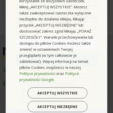
korzystanie ze wszystkich ciasteczek,
wykorzystania przy kolejnym zamówieniu w
naszym sklepie (minimalna wartość zamówienia
Możesz zrezygnować w każdej chwili. W tym celu należy
kliknij „AKCEPTUJ WSZYSTKIE”. Możesz
to 100zł przed naliczeniem rabatu). Kod nie łączy
odnaleźć szczegóły w naszej informacji prawnej.
także zaakceptować ciasteczka wyłącznie
się z innymi kodami rabatowymi.
Zapisując się do naszego newslettera
niezbędne do działania sklepu, klikając
jako pierwszy otrzymasz dostęp do
przycisk „AKCEPTUJ NIEZBĘDNE” lub
promocyjnych ofert i rabatów.
dostosować zakres zgód klikając „POKAŻ
Email
SZCZEGÓŁY”. Warunki przechowywania lub
dostępu do plików Cookies możesz także
zmienić w ustawieniach Twojej
przeglądarki (w tym całkowicie je
Zapisuję się
zablokować). Więcej informacji na temat
plików Cookies znajdziesz w naszej
sklep@myjki.com
zgoda
Wyrażam zgodę na przetwarzanie moich
Polityce prywatności
oraz
Polityce
danych osobowych w postaci adresu e-mail oraz
na przesyłanie na podany przeze mnie adres e-
prywatności Google
.
mail informacji handlowej o produktach i
Masz do nas pytania? Zadzwoń!
usługach oferowanych w ramach usługi
Pn-Pt. - 8:00 - 16:00
Newsletter przez ocean.com sp. z o.o. sp. k.
Zapoznałem/łam się i akceptuję politykę
AKCEPTUJ WSZYSTKIE
prywatności. *(wymagane)
880 014 265
Sprzedaż:
AKCEPTUJ NIEZBĘDNE
BOK:
883 002 125