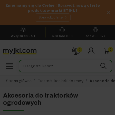
Zmieniamy się dla Ciebie ! Sprawdź nową ofertę
produktów marki STIHL !
Sprawdź ofertę
Wysyłka do 24H
690 933 888
577 303 877
0
0
Strona główna
Traktorki kosiarki do trawy
Akcesoria d
Akcesoria do traktorków
ogrodowych