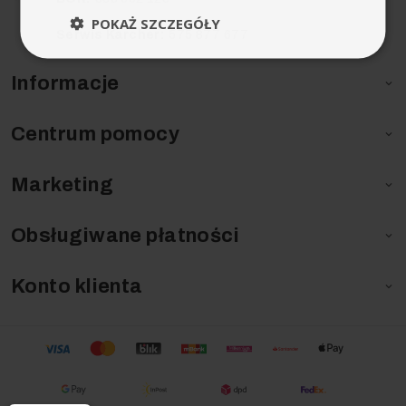
POKAŻ SZCZEGÓŁY
Serwis Karcher:
575 877 677
Informacje

Centrum pomocy

Marketing

Obsługiwane płatności

Konto klienta
