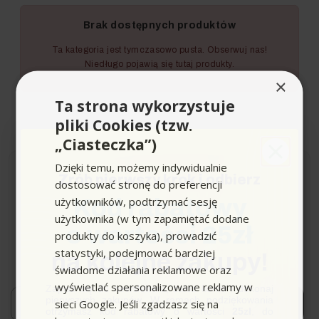
Brak dostępnych produktów
Ta kategoria jest tymczasowo pusta. Obserwuj nas!
Niedługo pojawią się tutaj produkty.
×
Ta strona wykorzystuje
pliki Cookies (tzw.
„Ciasteczka”)
Dzięki temu, możemy indywidualnie
Zrób pierwszy krok i odbierz
dostosować stronę do preferencji
Newsletter
użytkowników, podtrzymać sesję
Kod rabatowy
użytkownika (w tym zapamiętać dodane
o wartości 25zł
Zapisz się i bądź na bieżąco z naszymi nowościami i
produkty do koszyka), prowadzić
ofertami!
statystyki, podejmować bardziej
na kolejne zakupy!
*Dowiaduj się o premierach i promocjach jako pierwszy.
świadome działania reklamowe oraz
wyświetlać spersonalizowane reklamy w
Zapisz się do newslettera, załóż konto i dokonaj
Email
pierwszych zakupów. W ramach podziękowania
sieci Google. Jeśli zgadzasz się na
Zapisuję się!
otrzymasz kod rabatowy o wartości
25zł
, do