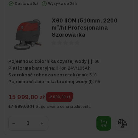
Dostawa 0zł
Wysyłka do 24h
X60 liON (510mm, 2200
m²/h) Profesjonalna
Szorowarka
Pojemność zbiornika czystej wody [l]:
60
Platforma bateryjna:
li-ion 24V/105Ah
Szerokość robocza szczotek (mm):
510
Pojemność zbiornika brudnej wody (l):
65
15 999,00 zł
-2 000,00 zł
17 999,00 zł
Sugerowana cena producenta
−
+