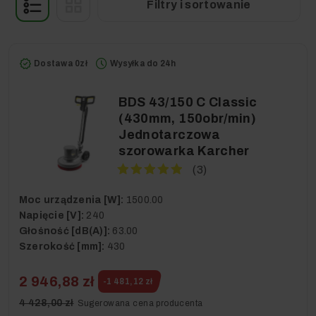
Filtry i sortowanie
Dostawa 0zł
Wysyłka do 24h
BDS 43/150 C Classic
(430mm, 150obr/min)
Jednotarczowa
szorowarka Karcher
(3)
Moc urządzenia [W]:
1500.00
Napięcie [V]:
240
Głośność [dB(A)]:
63.00
Szerokość [mm]:
430
2 946,88 zł
-1 481,12 zł
4 428,00 zł
Sugerowana cena producenta