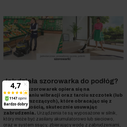
Jak działa szorowarka do podłóg?
Działanie szorowarek opiera się na
wykorzystaniu wibracji oraz tarciu szczotek (lub
padów czyszczących), które obracając się z
dużą prędkością, skutecznie usuwając
zabrudzenia.
Urządzenia te są wyposażone w silnik,
który może być zasilany akumulatorowo lub sieciowo,
oraz w system ssący, zbierający wodę z zabrudzeniami,