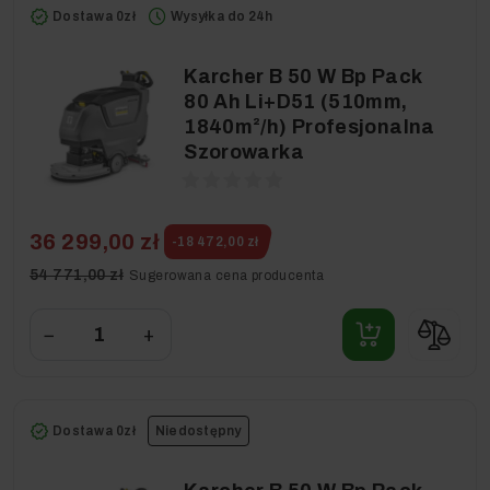
Dostawa 0zł
Wysyłka do 24h
Karcher B 50 W Bp Pack
80 Ah Li+D51 (510mm,
1840m²/h) Profesjonalna
Szorowarka
36 299,00 zł
-18 472,00 zł
54 771,00 zł
Sugerowana cena producenta
−
+
Dostawa 0zł
Niedostępny