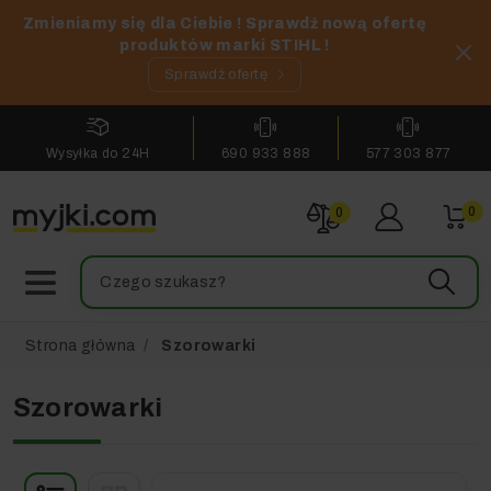
Zmieniamy się dla Ciebie ! Sprawdź nową ofertę
produktów marki STIHL !
Sprawdź ofertę
Wysyłka do 24H
690 933 888
577 303 877
0
0
Strona główna
Szorowarki
Szorowarki