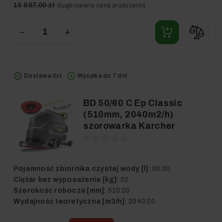
15 867,00 zł
Sugerowana cena producenta
−
+
Dostawa 0zł
Wysyłka do 7 dni
BD 50/60 C Ep Classic
(510mm, 2040m2/h)
szorowarka Karcher
Pojemność zbiornika czystej wody [l]:
60.00
Ciężar bez wyposażenia [kg]:
52
Szerokość robocza [mm]:
510.00
Wydajność teoretyczna [m3/h]:
2040.00