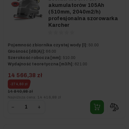
akumulatorów 105Ah
(510mm, 2040m2/h)
profesjonalna szorowarka
Karcher
Pojemność zbiornika czystej wody [l]:
50.00
Głośność [dB(A)]:
66.00
Szerokość robocza [mm]:
510.00
Wydajność teoretyczna [m3/h]:
621.00
14 566,38 zł
-274,60 zł
14 840,98 zł
Najniższa cena:
14 416,88 zł
−
+