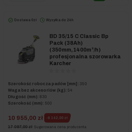
Dostawa 0zł
Wysyłka do 24h
BD 35/15 C Classic Bp
Pack (38Ah)
(350mm,1400m²/h)
profesjonalna szorowarka
Karcher
Szerokość robocza padów [mm]:
350
Waga bez akcesoriów (kg):
54
Długość (mm):
830
Szerokość (mm):
500
10 955,00 zł
-6 142,00 zł
17 097,00 zł
Sugerowana cena producenta