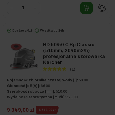
−
+
Dostawa 0zł
Wysyłka do 24h
BD 50/50 C Bp Classic
(510mm, 2040m2/h)
profesjonalna szorowarka
Karcher
(1)
Pojemność zbiornika czystej wody [l]:
50.00
Głośność [dB(A)]:
66.00
Szerokość robocza [mm]:
510.00
Wydajność teoretyczna [m3/h]:
621.00
9 349,00 zł
-6 518,00 zł