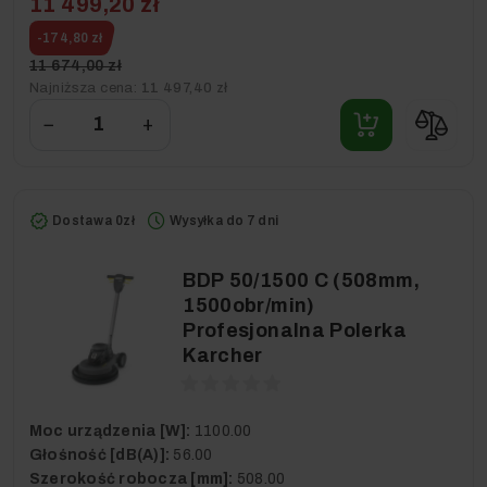
11 499,20 zł
-174,80 zł
11 674,00 zł
Najniższa cena:
11 497,40 zł
−
+
Dostawa 0zł
Wysyłka do 7 dni
BDP 50/1500 C (508mm,
1500obr/min)
Profesjonalna Polerka
Karcher
Moc urządzenia [W]:
1100.00
Głośność [dB(A)]:
56.00
Szerokość robocza [mm]:
508.00