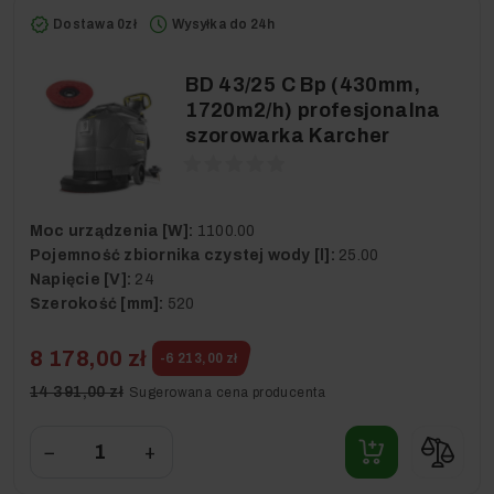
Dostawa 0zł
Wysyłka do 24h
BD 43/25 C Bp (430mm,
1720m2/h) profesjonalna
szorowarka Karcher
Moc urządzenia [W]:
1100.00
Pojemność zbiornika czystej wody [l]:
25.00
Napięcie [V]:
24
Szerokość [mm]:
520
8 178,00 zł
-6 213,00 zł
14 391,00 zł
Sugerowana cena producenta
−
+