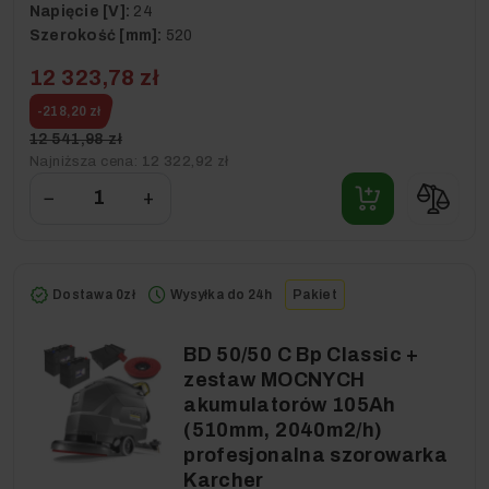
Napięcie [V]:
24
Szerokość [mm]:
520
12 323,78 zł
-218,20 zł
12 541,98 zł
Najniższa cena:
12 322,92 zł
−
+
Dostawa 0zł
Wysyłka do 24h
Pakiet
BD 50/50 C Bp Classic +
zestaw MOCNYCH
akumulatorów 105Ah
(510mm, 2040m2/h)
profesjonalna szorowarka
Karcher