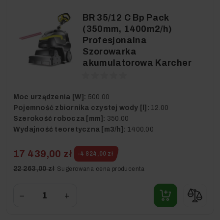
BR 35/12 C Bp Pack
(350mm, 1400m2/h)
Profesjonalna
Szorowarka
akumulatorowa Karcher
Moc urządzenia [W]:
500.00
Pojemność zbiornika czystej wody [l]:
12.00
Szerokość robocza [mm]:
350.00
Wydajność teoretyczna [m3/h]:
1400.00
17 439,00 zł
-4 824,00 zł
22 263,00 zł
Sugerowana cena producenta
−
+