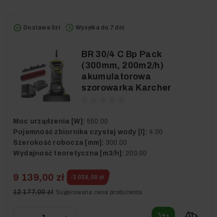
Dostawa 0zł
Wysyłka do 7 dni
BR 30/4 C Bp Pack
(300mm, 200m2/h)
akumulatorowa
szorowarka Karcher
Moc urządzenia [W]:
550.00
Pojemność zbiornika czystej wody [l]:
4.00
Szerokość robocza [mm]:
300.00
Wydajność teoretyczna [m3/h]:
200.00
9 139,00 zł
-3 038,00 zł
12 177,00 zł
Sugerowana cena producenta