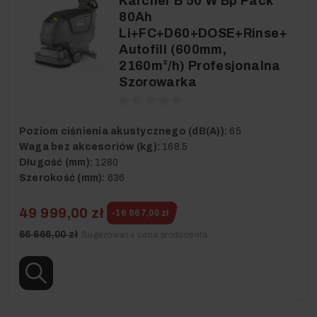
Karcher B 50 W Bp Pack
80Ah
Li+FC+D60+DOSE+Rinse+
Autofill (600mm,
2160m²/h) Profesjonalna
Szorowarka
Poziom ciśnienia akustycznego (dB(A)):
65
Waga bez akcesoriów (kg):
168.5
Długość (mm):
1280
Szerokość (mm):
636
49 999,00 zł
-16 667,00 zł
66 666,00 zł
Sugerowana cena producenta