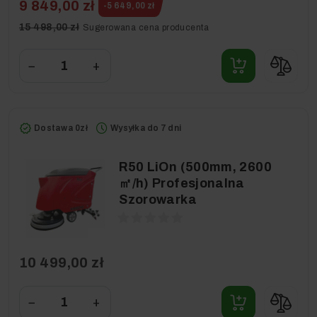
9 849,00 zł
-5 649,00 zł
15 498,00 zł
Sugerowana cena producenta
−
+
Dostawa 0zł
Wysyłka do 7 dni
R50 LiOn (500mm, 2600
㎡/h) Profesjonalna
Szorowarka
10 499,00 zł
−
+