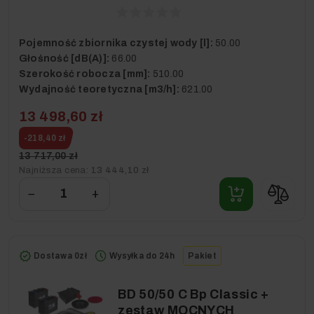
Pojemność zbiornika czystej wody [l]:
50.00
Głośność [dB(A)]:
66.00
Szerokość robocza [mm]:
510.00
Wydajność teoretyczna [m3/h]:
621.00
13 498,60 zł
-218,40 zł
13 717,00 zł
Najniższa cena:
13 444,10 zł
−
+
Dostawa 0zł
Wysyłka do 24h
Pakiet
BD 50/50 C Bp Classic +
zestaw MOCNYCH