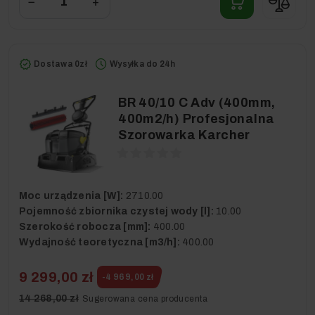
−
+
Dostawa 0zł
Wysyłka do 24h
BR 40/10 C Adv (400mm,
400m2/h) Profesjonalna
Szorowarka Karcher
Moc urządzenia [W]:
2710.00
Pojemność zbiornika czystej wody [l]:
10.00
Szerokość robocza [mm]:
400.00
Wydajność teoretyczna [m3/h]:
400.00
9 299,00 zł
-4 969,00 zł
14 268,00 zł
Sugerowana cena producenta