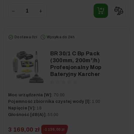
−
+
Dostawa 0zł
Wysyłka do 24h
BR 30/1 C Bp Pack
(300mm, 200m²/h)
Profesjonalny Mop
Bateryjny Karcher
Moc urządzenia [W]:
70.00
Pojemność zbiornika czystej wody [l]:
1.00
Napięcie [V]:
18
Głośność [dB(A)]:
55.00
3 169,00 zł
-1 136,00 zł