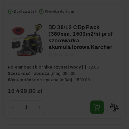
Dostawa 0zł
Wysyłka do 7 dni
BD 38/12 C Bp Pack
(380mm, 1500m2/h) prof
szorowarka
akumulatorowa Karcher
Pojemność zbiornika czystej wody [l]:
12.00
Szerokość robocza [mm]:
380.00
Wydajność teoretyczna [m3/h]:
1500.00
16 499,00 zł
−
+