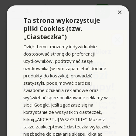
×
−
+
Ta strona wykorzystuje
pliki Cookies (tzw.
„Ciasteczka”)
Dostawa 0zł
Wysyłka do 7 dni
Dzięki temu, możemy indywidualnie
Zrób pierwszy krok i odbierz
dostosować stronę do preferencji
BD 30/4 C Bp Pack
użytkowników, podtrzymać sesję
Kod rabatowy
(280mm, 560m2/h )
użytkownika (w tym zapamiętać dodane
szorowarka Karcher
o wartości 25zł
produkty do koszyka), prowadzić
statystyki, podejmować bardziej
na kolejne zakupy!
świadome działania reklamowe oraz
Pojemność zbiornika czystej wody [l]:
3.00
wyświetlać spersonalizowane reklamy w
Zapisz się do newslettera, załóż konto i dokonaj
Szerokość robocza [mm]:
280.00
pierwszych zakupów. W ramach podziękowania
sieci Google. Jeśli zgadzasz się na
otrzymasz kod rabatowy o wartości
25zł
, do
Wydajność teoretyczna [m3/h]:
560.00
korzystanie ze wszystkich ciasteczek,
wykorzystania przy kolejnym zamówieniu w
naszym sklepie (minimalna wartość zamówienia
kliknij „AKCEPTUJ WSZYSTKIE”. Możesz
11 499,00 zł
to 100zł przed naliczeniem rabatu). Kod nie łączy
-2 277,00 zł
także zaakceptować ciasteczka wyłącznie
się z innymi kodami rabatowymi.
Zapisując się do naszego newslettera
13 776,00 zł
Sugerowana cena producenta
niezbędne do działania sklepu, klikając