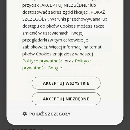
jako pierwszy otrzymasz dostęp do
przycisk „AKCEPTUJ NIEZBĘDNE” lub
promocyjnych ofert i rabatów.
dostosować zakres zgód klikając „POKAŻ
−
+
Email
SZCZEGÓŁY”. Warunki przechowywania lub
dostępu do plików Cookies możesz także
zmienić w ustawieniach Twojej
Dostawa 0zł
Wysyłka do 24h
Pakiet
przeglądarki (w tym całkowicie je
Zapisuję się
zablokować). Więcej informacji na temat
plików Cookies znajdziesz w naszej
BD 43/25 C Bp (430mm,
zgoda
Wyrażam zgodę na przetwarzanie moich
Polityce prywatności
oraz
Polityce
1720m2/h) profesjonalna
danych osobowych w postaci adresu e-mail oraz
na przesyłanie na podany przeze mnie adres e-
szorowarka Karcher + 2x
prywatności Google
.
mail informacji handlowej o produktach i
Akumulator (85Ah) +
usługach oferowanych w ramach usługi
Newsletter przez ocean.com sp. z o.o. sp. k.
Prostownik
Zapoznałem/łam się i akceptuję politykę
AKCEPTUJ WSZYSTKIE
prywatności. *(wymagane)
AKCEPTUJ NIEZBĘDNE
Moc urządzenia [W]:
1100.00
Pojemność zbiornika czystej wody [l]:
25.00
POKAŻ SZCZEGÓŁY
Napięcie [V]:
24
Szerokość [mm]:
520