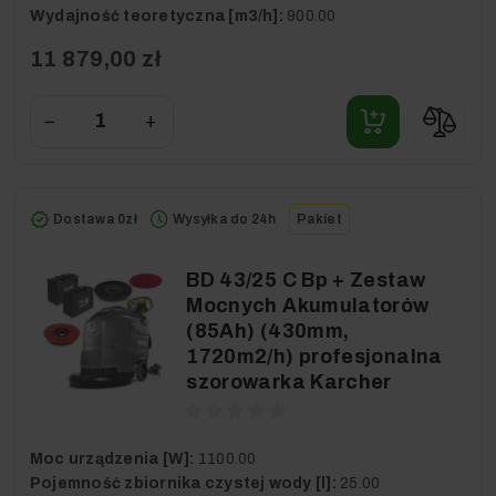
Wydajność teoretyczna [m3/h]:
900.00
11 879,00 zł
−
+
Dostawa 0zł
Wysyłka do 24h
Pakiet
BD 43/25 C Bp + Zestaw
Mocnych Akumulatorów
(85Ah) (430mm,
1720m2/h) profesjonalna
szorowarka Karcher
Moc urządzenia [W]:
1100.00
Pojemność zbiornika czystej wody [l]:
25.00