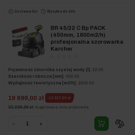
Dostawa 0zł
Wysyłka do 24h
BR 45/22 C Bp PACK
(450mm, 1800m2/h)
profesjonalna szorowarka
Karcher
Pojemność zbiornika czystej wody [l]:
22.00
Szerokość robocza [mm]:
450.00
Wydajność teoretyczna [m3/h]:
1800.00
19 999,00 zł
-12 227,00 zł
32 226,00 zł
Sugerowana cena producenta
−
+