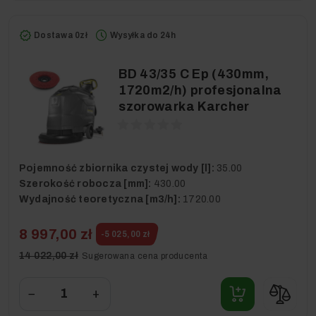
Dostawa 0zł
Wysyłka do 24h
BD 43/35 C Ep (430mm,
1720m2/h) profesjonalna
szorowarka Karcher
Pojemność zbiornika czystej wody [l]:
35.00
Szerokość robocza [mm]:
430.00
Wydajność teoretyczna [m3/h]:
1720.00
8 997,00 zł
-5 025,00 zł
14 022,00 zł
Sugerowana cena producenta
−
+