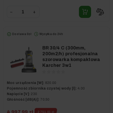
−
+
Dostawa 0zł
Wysyłka do 24h
BR 30/4 C (300mm,
200m2/h) profesjonalna
szorowarka kompaktowa
Karcher 3w1
Moc urządzenia [W]:
820.00
Pojemność zbiornika czystej wody [l]:
4.00
Napięcie [V]:
230
Głośność [dB(A)]:
70.50
4 997,99 zł
-2 751,01 zł