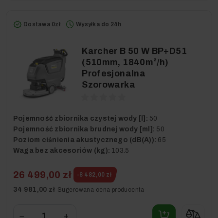
Dostawa 0zł
Wysyłka do 24h
Karcher B 50 W BP+D51
(510mm, 1840m²/h)
Profesjonalna
Szorowarka
Pojemność zbiornika czystej wody [l]:
50
Pojemność zbiornika brudnej wody [ml]:
50
Poziom ciśnienia akustycznego (dB(A)):
65
Waga bez akcesoriów (kg):
103.5
26 499,00 zł
-8 482,00 zł
34 981,00 zł
Sugerowana cena producenta
−
+