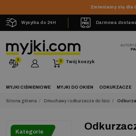
Zmieniamy się dla 
Wysyłka do 24H
Darmowa dostawa 
AUTORY
PA
0
0
Twój koszyk
MYJKI CIŚNIENIOWE
MYJKI DO OKIEN
ODKURZACZE
Strona główna
Dmuchawy i odkurzacze do liści
Odkurzac
Odkurzacz
Kategorie