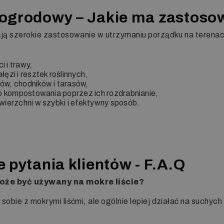
ogrodowy – Jakie ma zastoso
ają szerokie zastosowanie w utrzymaniu porządku na terena
i i trawy,
ęzi i resztek roślinnych,
w, chodników i tarasów,
o kompostowania poprzez ich rozdrabnianie,
ierzchni w szybki i efektywny sposób.
 pytania klientów - F.A.Q
oże być używany na mokre liście?
obie z mokrymi liśćmi, ale ogólnie lepiej działać na suchych