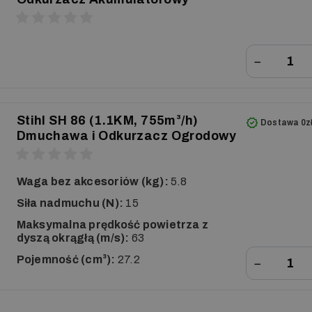
−
Stihl SH 86 (1.1KM, 755m³/h)
Dostawa 0z
Dmuchawa i Odkurzacz Ogrodowy
Waga bez akcesoriów (kg):
5.8
Siła nadmuchu (N):
15
Maksymalna prędkość powietrza z
dyszą okrągłą (m/s):
63
Pojemność (cm³):
27.2
−