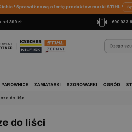
Ciebie ! Sprawdź nową ofertę produktów marki STIHL !
Sp
od 399 zł
690 933 
ZOWANY
RTNER
PAROWNICE
ZAMIATARKI
SZOROWARKI
OGRÓD
ST
ze do liści
e do liści