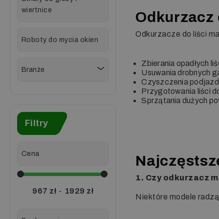
wiertnice
Odkurzacz 
Odkurzacze do liści m
Roboty do mycia okien
Zbierania opadłych liśc
Branże
Usuwania drobnych gał
Czyszczenia podjazdó
Przygotowania liści d
Sprzątania dużych pow
Filtry
Cena
Najczęstsze
1. Czy odkurzacz m
967
zł
-
1929
zł
Niektóre modele radzą s