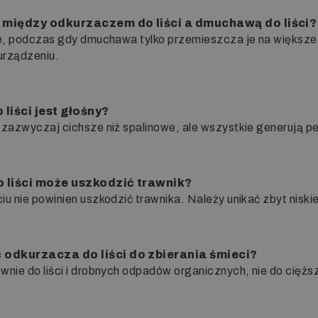
a między odkurzaczem do liści a dmuchawą do liści?
e, podczas gdy dmuchawa tylko przemieszcza je na większe s
urządzeniu.
liści jest głośny?
 zazwyczaj cichsze niż spalinowe, ale wszystkie generują p
o liści może uszkodzić trawnik?
u nie powinien uszkodzić trawnika. Należy unikać zbyt niski
 odkurzacza do liści do zbierania śmieci?
nie do liści i drobnych odpadów organicznych, nie do ciężs