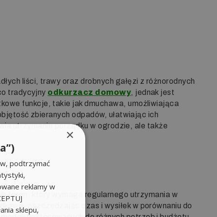
łych liści, trawy oraz drobnych gałęzi z różnorodnych
 co tradycyjny
odkurzacz domowy
, jednak jest
kowe funkcje, takie jak dmuchawa, umożliwiająca
 objętość zbieranych odpadów, ułatwiając ich
atwia utrzymanie porządku w ogrodzie, ale także
×
a”)
ów, podtrzymać
tystyki,
zowane reklamy w
lub teren, który wymaga regularnego utrzymania w
KCEPTUJ
ądkowe, oszczędzając czas i wysiłek w porównaniu do
nia sklepu,
 modeli dostosowanych do różnych potrzeb i budżetu.