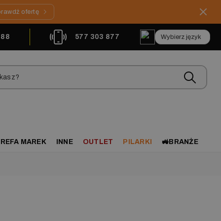
rawdź ofertę
888
577 303 877
REFA MAREK
INNE
OUTLET
PILARKI
🚜BRANŻE