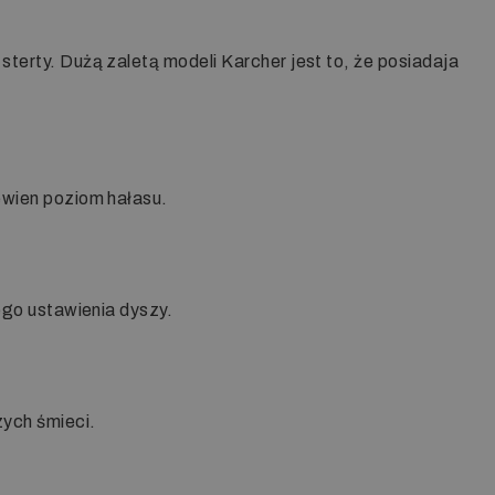
terty. Dużą zaletą modeli Karcher jest to, że posiadaja
ewien poziom hałasu.
ego ustawienia dyszy.
zych śmieci.