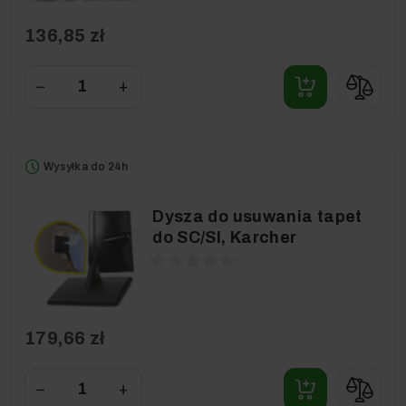
136,85 zł
−
+
Wysyłka do 24h
Dysza do usuwania tapet
do SC/SI, Karcher
179,66 zł
−
+