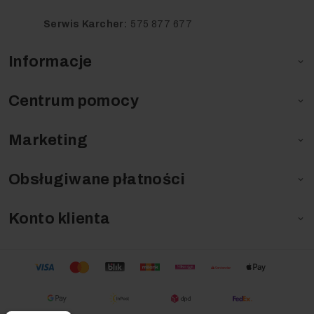
Serwis Karcher:
575 877 677
Informacje

Centrum pomocy

Marketing

Obsługiwane płatności

Konto klienta
