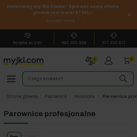
Zmieniamy się dla Ciebie ! Sprawdź nową ofertę
produktów marki STIHL !
Sprawdź ofertę
Wysyłka do 24H
690 933 888
577 303 877
0
0
Strona główna
Parownice
Akcesoria
Parownice pro
Parownice profesjonalne