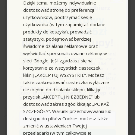
Dzięki temu, możemy indywidualnie
Zrób pierwszy krok i odbierz
dostosować stronę do preferencji
użytkowników, podtrzymać sesję
Kod rabatowy
Wysyłka do 24h
użytkownika (w tym zapamiętać dodane
o wartości 25zł
produkty do koszyka), prowadzić
statystyki, podejmować bardziej
Dysza ręczna do
na kolejne zakupy!
świadome działania reklamowe oraz
SC/SG/SI, Karcher
wyświetlać spersonalizowane reklamy w
Zapisz się do newslettera, załóż konto i dokonaj
pierwszych zakupów. W ramach podziękowania
sieci Google. Jeśli zgadzasz się na
otrzymasz kod rabatowy o wartości
25zł
, do
korzystanie ze wszystkich ciasteczek,
wykorzystania przy kolejnym zamówieniu w
naszym sklepie (minimalna wartość zamówienia
kliknij „AKCEPTUJ WSZYSTKIE”. Możesz
to 100zł przed naliczeniem rabatu). Kod nie łączy
84,99 zł
także zaakceptować ciasteczka wyłącznie
się z innymi kodami rabatowymi.
Zapisując się do naszego newslettera
niezbędne do działania sklepu, klikając
jako pierwszy otrzymasz dostęp do
przycisk „AKCEPTUJ NIEZBĘDNE” lub
−
+
promocyjnych ofert i rabatów.
dostosować zakres zgód klikając „POKAŻ
Email
SZCZEGÓŁY”. Warunki przechowywania lub
dostępu do plików Cookies możesz także
Wysyłka do 7 dni
zmienić w ustawieniach Twojej
przeglądarki (w tym całkowicie je