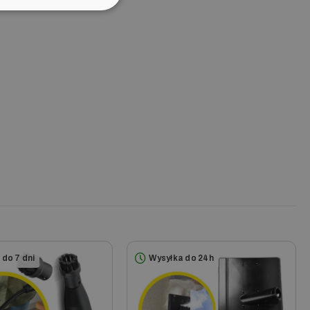
x 170 x 40
 3.000
 3.100 B
 4.100 C
 4.100 CB
 do 7 dni
Wysyłka do 24h
 5.800 C
 5.800 CB
 6.800 C