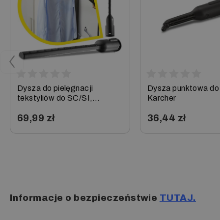
SC 1125 Plus
SC 1202
SC 1202 z żelazkiem
Dysza do pielęgnacji
Dysza punktowa do
tekstyliów do SC/SI,
Karcher
Karcher
69,99 zł
36,44 zł
−
+
−
+
Informacje o bezpieczeństwie
TUTAJ.