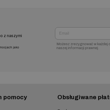
Email
co z naszymi
Możesz zrezygnować w każdej ch
omocjach jako
naszej informacji prawnej.
m pomocy
Obsługiwane płat