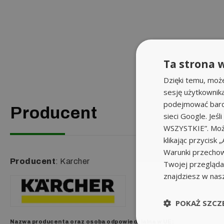
Ta strona w
Dzięki temu, moż
sesję użytkownik
podejmować bardz
Producent
sieci Google. Jeś
WSZYSTKIE”. Może
klikając przycis
Warunki przechow
Producent
: Karcher
Twojej przeglądar
znajdziesz w nas
POKAŻ SZCZ
Parametry techniczne
Nazwa producenta oraz o
soba odpowiedzialna w UE
: