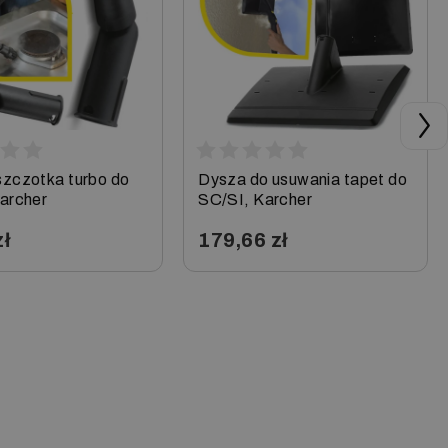
 6.800 CB
 2.600 CB
 4.100 CB
zczotka turbo do
Dysza do usuwania tapet do
archer
SC/SI, Karcher
zł
179,66 zł
+
−
+