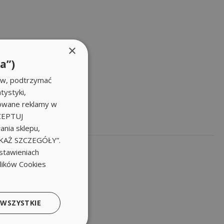
×
a”)
ów, podtrzymać
tystyki,
zowane reklamy w
KCEPTUJ
nia sklepu,
POKAŻ SZCZEGÓŁY”.
stawieniach
plików Cookies
 WSZYSTKIE