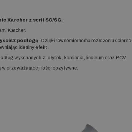
c Karcher z serii SC/SG.
mi Karcher.
yścisz podłogę
. Dzięki równomiernemu rozłożeniu ścierec
wniając idealny efekt.
dłóg wykonanych z: płytek, kamienia, linoleum oraz PCV.
ą w przeważającej ilości pozytywne.