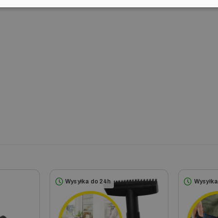
320 
ia
c Karcher z serii SC/SG.
SC 1402
SC
SC 1402 B
SC
SC 1502
SC
SC 1502 z żelazkiem
SC
Wysyłka do 24h
Wysyłka
SC 1702
SC
SC 1702 B
SC
SC 1702 B Profi
SC