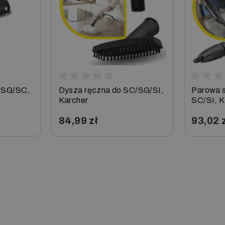
SC 2.500 C
SC
SC 2.600 C
SI
SC 2.600 CB
SI
 SG/SC,
Dysza ręczna do SC/SG/SI,
Parowa s
Karcher
SC/SI, K
84,99 zł
93,02 
−
+
−