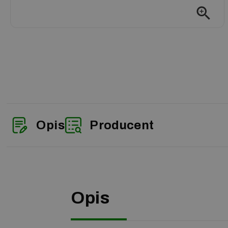
zoom_in
Opis
Producent
Opis