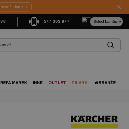
rawdź ofertę
888
577 303 877
REFA MAREK
INNE
OUTLET
PILARKI
🚜BRANŻE