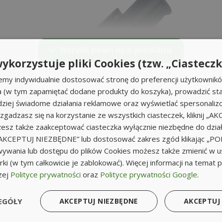
Rozwiń pełen opis produktu
ykorzystuje pliki Cookies (tzw. „Ciasteczk
emy indywidualnie dostosować stronę do preferencji użytkownik
a (w tym zapamiętać dodane produkty do koszyka), prowadzić sta
iej świadome działania reklamowe oraz wyświetlać spersonali
li zgadzasz się na korzystanie ze wszystkich ciasteczek, kliknij „A
sz także zaakceptować ciasteczka wyłącznie niezbędne do działa
k „AKCEPTUJ NIEZBĘDNE” lub dostosować zakres zgód klikając „
ywania lub dostępu do plików Cookies możesz także zmienić w u
ki (w tym całkowicie je zablokować). Więcej informacji na temat 
zej
Polityce prywatności
oraz
Polityce prywatności Google
.
EGÓŁY
AKCEPTUJ NIEZBĘDNE
AKCEPTUJ