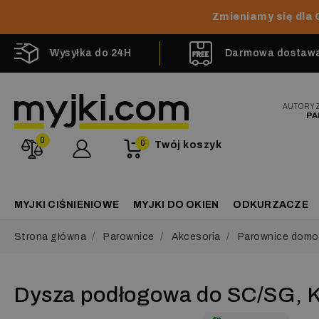
Zmieniamy się dla 
Wysyłka do 24H
Darmowa dostawa 
AUTORY
PA
0
0
Twój koszyk
MYJKI CIŚNIENIOWE
MYJKI DO OKIEN
ODKURZACZE
Strona główna
Parownice
Akcesoria
Parownice dom
Dysza podłogowa do SC/SG, 