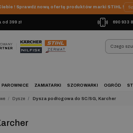
Ciebie ! Sprawdź nową ofertę produktów marki STIHL !
Sp
od 399 zł
690 933 
ZOWANY
RTNER
PAROWNICE
ZAMIATARKI
SZOROWARKI
OGRÓD
ST
owe
Dysze
Dysza podłogowa do SC/SG, Karcher
Karcher