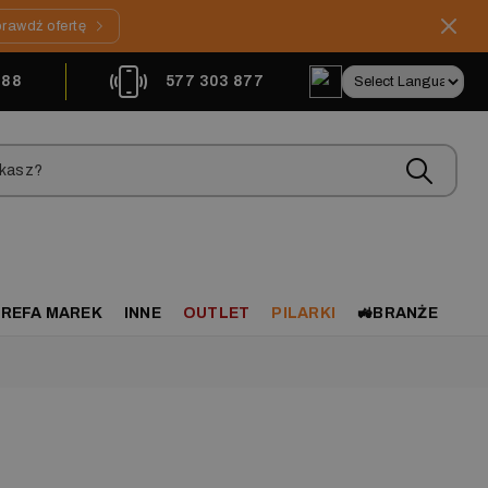
rawdź ofertę
888
577 303 877
REFA MAREK
INNE
OUTLET
PILARKI
🚜BRANŻE