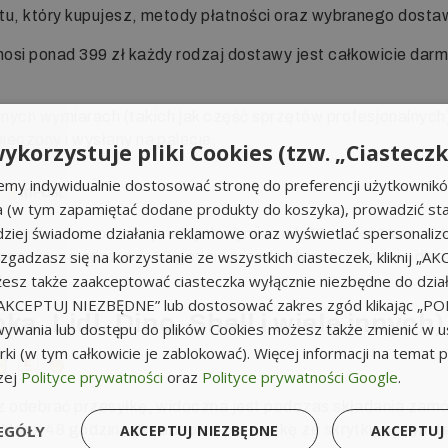
tu, który kupujesz, metody płatności oraz wybranego dosta
osi ponad 399 zł każdy rodzaj dostawy jest całkowicie dar
ych wymiarach (takich jak część sprzętów profesjonalnych
ieczony i wysłany na palecie.
ykorzystuje pliki Cookies (tzw. „Ciasteczk
emy indywidualnie dostosować stronę do preferencji użytkownik
a (w tym zapamiętać dodane produkty do koszyka), prowadzić sta
iej świadome działania reklamowe oraz wyświetlać spersonali
zamówienia o maksymalnych wymiarach 38 cm x 41 cm x 64 
li zgadzasz się na korzystanie ze wszystkich ciasteczek, kliknij „A
wiesz, że nie zdążysz, 12 godzin przed upływem terminu odbi
sz także zaakceptować ciasteczka wyłącznie niezbędne do działa
t.
k „AKCEPTUJ NIEZBĘDNE” lub dostosować zakres zgód klikając „
, Lidl, Dino, Shell i wiele innych)
ywania lub dostępu do plików Cookies możesz także zmienić w u
ki (w tym całkowicie je zablokować). Więcej informacji na temat 
zej
Polityce prywatności
oraz
Polityce prywatności Google
.
z odebrać przesyłkę, widoczna jest podczas składania zam
EGÓŁY
AKCEPTUJ NIEZBĘDNE
AKCEPTUJ
 Masz 48 godzin, aby odebrać przesyłkę ze skrytki, po tym 