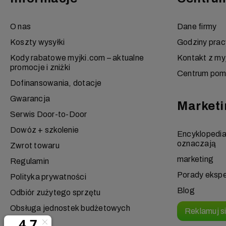
O nas
Dane firmy
Koszty wysyłki
Godziny prac
Kody rabatowe myjki.com – aktualne
Kontakt z my
promocje i zniżki
Centrum po
Dofinansowania, dotacje
Gwarancja
Marketi
Serwis Door-to-Door
Dowóz + szkolenie
Encyklopedi
oznaczają
Zwrot towaru
marketing
Regulamin
Porady eksp
Polityka prywatności
Blog
Odbiór zużytego sprzętu
Obsługa jednostek budżetowych
Reklamuj s