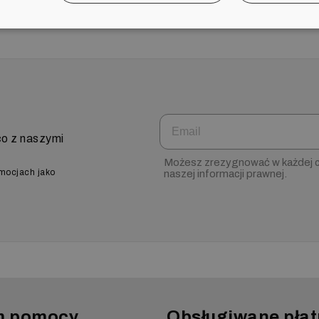
Email
co z naszymi
Możesz zrezygnować w każdej ch
omocjach jako
naszej informacji prawnej.
m pomocy
Obsługiwane płat