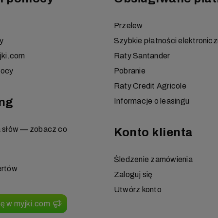
Przelew
y
Szybkie płatności elektronic
jki.com
Raty Santander
mocy
Pobranie
Raty Credit Agricole
ng
Informacje o leasingu
a słów — zobacz co
Konto klienta
Śledzenie zamówienia
ertów
Zaloguj się
Utwórz konto
ię w myjki.com