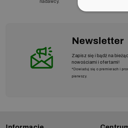
nadawcy.
Newsletter
Zapisz się i bądź na bieżą
nowościami i ofertami!
*Dowiaduj się o premierach i pr
pierwszy.
Informacje
Centru