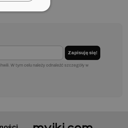
Zapisuję się!
wili. W tym celu należy odnaleźć szczegóły w
ności