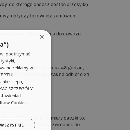
wcy, od którego chcesz dostać przesyłkę.
mowy, dotyczy to również zamówień
) dostawę obsługuje firma dostawcza
×
a”)
ów, podtrzymać
tystyki,
zowane reklamy w
cm i wadze do 25 kg. Masz 48 godzin,
KCEPTUJ
oru możesz przedłużyć czas na odbiór o 24
nia sklepu,
POKAŻ SZCZEGÓŁY”.
stawieniach
plików Cookies
ówienia. Maksymalne wymiary paczki to:
 WSZYSTKIE
terminie paczka zostanie zwrócona do