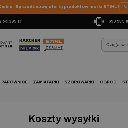
Ciebie ! Sprawdź nową ofertę produktów marki STIHL !
Sp
od 399 zł
690 933 
ZOWANY
RTNER
PAROWNICE
ZAMIATARKI
SZOROWARKI
OGRÓD
ST
Koszty wysyłki