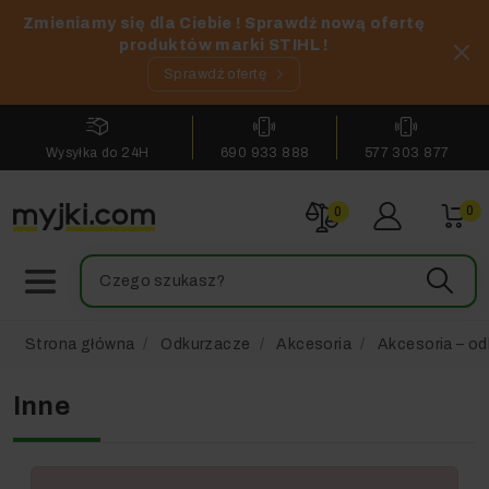
Zmieniamy się dla Ciebie ! Sprawdź nową ofertę
produktów marki STIHL !
Sprawdź ofertę
Wysyłka do 24H
690 933 888
577 303 877
0
0
Strona główna
Odkurzacze
Akcesoria
Akcesoria – od
Inne