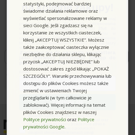
statystyki, podejmować bardziej
na kolejne zakupy!
Newsletter
świadome działania reklamowe oraz
wyświetlać spersonalizowane reklamy w
Zapisz się do newslettera, załóż konto i dokonaj
pierwszych zakupów. W ramach podziękowania
sieci Google. Jeśli zgadzasz się na
Zapisz się i bądź na bieżąco z naszymi nowościami i
otrzymasz kod rabatowy o wartości
25zł
, do
ofertami!
korzystanie ze wszystkich ciasteczek,
wykorzystania przy kolejnym zamówieniu w
*Dowiaduj się o premierach i promocjach jako pierwszy.
naszym sklepie (minimalna wartość zamówienia
kliknij „AKCEPTUJ WSZYSTKIE”. Możesz
to 100zł przed naliczeniem rabatu). Kod nie łączy
także zaakceptować ciasteczka wyłącznie
się z innymi kodami rabatowymi.
Email
Zapisując się do naszego newslettera
niezbędne do działania sklepu, klikając
Zapisuję się!
jako pierwszy otrzymasz dostęp do
przycisk „AKCEPTUJ NIEZBĘDNE” lub
promocyjnych ofert i rabatów.
dostosować zakres zgód klikając „POKAŻ
Możesz zrezygnować w każdej chwili. W tym celu należy
Email
odnaleźć szczegóły w naszej informacji prawnej.
SZCZEGÓŁY”. Warunki przechowywania lub
dostępu do plików Cookies możesz także
zmienić w ustawieniach Twojej
przeglądarki (w tym całkowicie je
Zapisuję się
zablokować). Więcej informacji na temat
plików Cookies znajdziesz w naszej
zgoda
Wyrażam zgodę na przetwarzanie moich
Polityce prywatności
oraz
Polityce
danych osobowych w postaci adresu e-mail oraz
na przesyłanie na podany przeze mnie adres e-
prywatności Google
.
mail informacji handlowej o produktach i
usługach oferowanych w ramach usługi