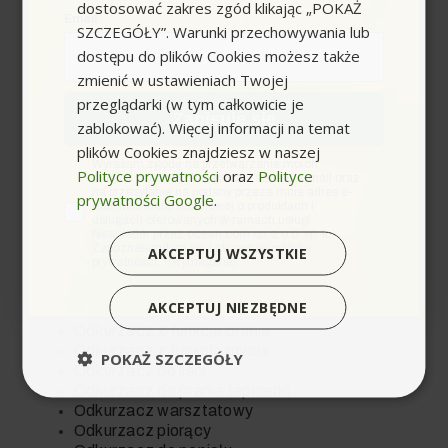
dostosować zakres zgód klikając „POKAŻ
Email
SZCZEGÓŁY”. Warunki przechowywania lub
dostępu do plików Cookies możesz także
zmienić w ustawieniach Twojej
przeglądarki (w tym całkowicie je
Zapisuję się
O
zablokować). Więcej informacji na temat
plików Cookies znajdziesz w naszej
zgoda
Wyrażam zgodę na przetwarzanie moich
Olej do agregatu
Polityce prywatności
oraz
Polityce
danych osobowych w postaci adresu e-mail oraz
Odkurzacz piorący ranking
na przesyłanie na podany przeze mnie adres e-
prywatności Google
.
mail informacji handlowej o produktach i
Odkurzacz piorący Karcher
usługach oferowanych w ramach usługi
Oznaczenia odkurzaczy Karcher
Newsletter przez ocean.com sp. z o.o. sp. k.
Zapoznałem/łam się i akceptuję politykę
Odkurzacz
AKCEPTUJ WSZYSTKIE
prywatności. *(wymagane)
Odkurzacz parowy
Odkurzacz profesjonalny
AKCEPTUJ NIEZBĘDNE
Odkurzacz bezprzewodowy
Odkurzacz z funkcją prania
Odkurzacz z funkcją mycia
POKAŻ SZCZEGÓŁY
Odkurzacz do liści
Odkurzacz do prania tapicerki
Odkurzacz warsztatowy
Odkurzacz piorący