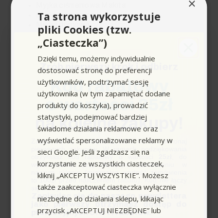
×
Myjka ciśnieniowa Makita
Ta strona wykorzystuje
Myjka spalinowa
Myjka domowa
pliki Cookies (tzw.
Mop elektryczny
„Ciasteczka”)
Myjka do okien
Mop parowy
Dzięki temu, możemy indywidualnie
Myjka parowa
Zrób pierwszy krok i odbierz
dostosować stronę do preferencji
Myjki Karcher
użytkowników, podtrzymać sesję
Kod rabatowy
Makita
użytkownika (w tym zapamiętać dodane
Myjki do okien Karcher
o wartości 25zł
Myjka do podłóg
produkty do koszyka), prowadzić
Mini pilarka akumulatorowa
statystyki, podejmować bardziej
na kolejne zakupy!
Myjka do kostki brukowej
świadome działania reklamowe oraz
Mop do mycia podłóg
wyświetlać spersonalizowane reklamy w
Mini piła
Zapisz się do newslettera, załóż konto i dokonaj
pierwszych zakupów. W ramach podziękowania
sieci Google. Jeśli zgadzasz się na
otrzymasz kod rabatowy o wartości
25zł
, do
korzystanie ze wszystkich ciasteczek,
wykorzystania przy kolejnym zamówieniu w
naszym sklepie (minimalna wartość zamówienia
N
kliknij „AKCEPTUJ WSZYSTKIE”. Możesz
to 100zł przed naliczeniem rabatu). Kod nie łączy
także zaakceptować ciasteczka wyłącznie
się z innymi kodami rabatowymi.
Zapisując się do naszego newslettera
Nilfisk
niezbędne do działania sklepu, klikając
jako pierwszy otrzymasz dostęp do
Nożyce do żywopłotu akumulatorowe
przycisk „AKCEPTUJ NIEZBĘDNE” lub
promocyjnych ofert i rabatów.
Nożyce akumulatorowe