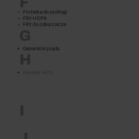
F
Froterka do podłogi
Filtr HEPA
Filtr do odkurzacza
G
Generator prądu
H
Karcher HDS
I
J