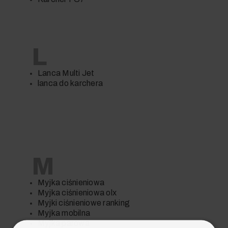
L
Lanca Multi Jet
lanca do karchera
M
Myjka ciśnieniowa
Myjka ciśnieniowa olx
Myjki ciśnieniowe ranking
Myjka mobilna
Myjka parowa