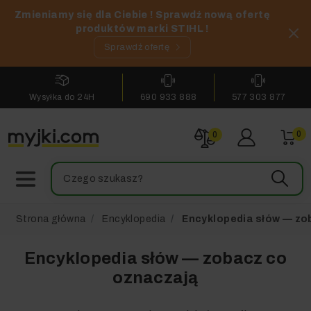
Zmieniamy się dla Ciebie ! Sprawdź nową ofertę
produktów marki STIHL !
Sprawdź ofertę
Wysyłka do 24H
690 933 888
577 303 877
0
0
Strona główna
Encyklopedia
Encyklopedia słów — zo
Encyklopedia słów — zobacz co
oznaczają