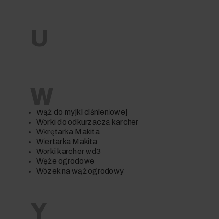
U
W
Wąż do myjki ciśnieniowej
Worki do odkurzacza karcher
Wkrętarka Makita
Wiertarka Makita
Worki karcher wd3
Węże ogrodowe
Wózek na wąż ogrodowy
Y