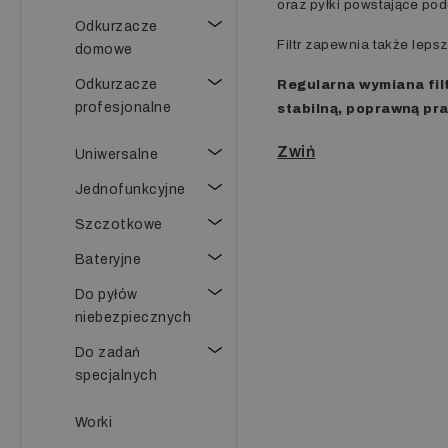
oraz pyłki powstające pod
Odkurzacze
Filtr zapewnia także leps
domowe
Odkurzacze
Regularna wymiana filt
profesjonalne
stabilną, poprawną pr
Uniwersalne
Jednofunkcyjne
Szczotkowe
Bateryjne
Do pyłów
niebezpiecznych
Do zadań
specjalnych
Worki