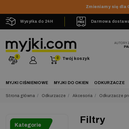
Zmieniamy się dla 
Wysyłka do 24H
Darmowa dostawa 
AUTORY
PA
0
0
Twój koszyk
MYJKI CIŚNIENIOWE
MYJKI DO OKIEN
ODKURZACZE
Strona główna
Odkurzacze
Akcesoria
Odkurzacze pr
Filtry
Kategorie