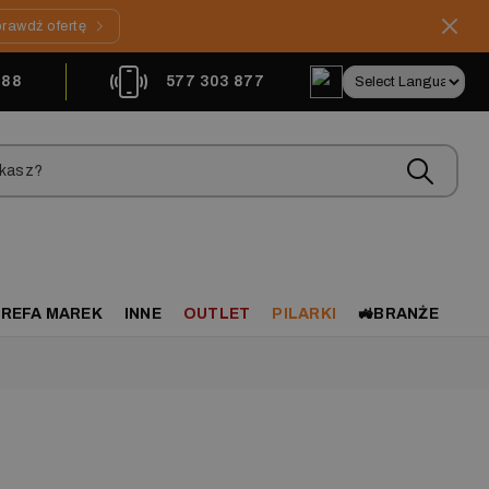
rawdź ofertę
888
577 303 877
REFA MAREK
INNE
OUTLET
PILARKI
🚜BRANŻE