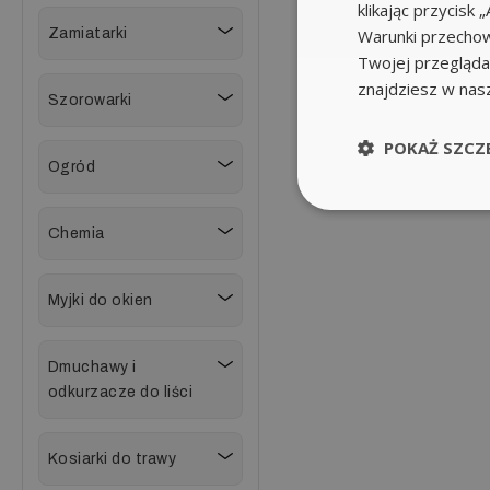
klikając przycis
Zamiatarki
Warunki przechow
Twojej przeglądar
znajdziesz w nas
Szorowarki
POKAŻ SZCZ
Ogród
Chemia
Myjki do okien
Dmuchawy i
odkurzacze do liści
Kosiarki do trawy