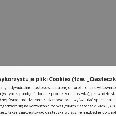
ykorzystuje pliki Cookies (tzw. „Ciasteczk
emy indywidualnie dostosować stronę do preferencji użytkownik
a (w tym zapamiętać dodane produkty do koszyka), prowadzić sta
iej świadome działania reklamowe oraz wyświetlać spersonali
li zgadzasz się na korzystanie ze wszystkich ciasteczek, kliknij „A
sz także zaakceptować ciasteczka wyłącznie niezbędne do działa