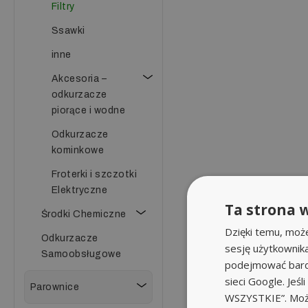
Filtry
Ssawki
inne
Akcesoria –
odkurzacze
piorące i wodne
Odkurzacze
kominkowe
Froterki i szczotki
Elektryczne
Ta strona w
Środki Chemiczne
Dzięki temu, moż
Odkurzacze
sesję użytkownik
Samoobsługowe
podejmować bardz
sieci Google. Jeś
Parownice
WSZYSTKIE”. Może