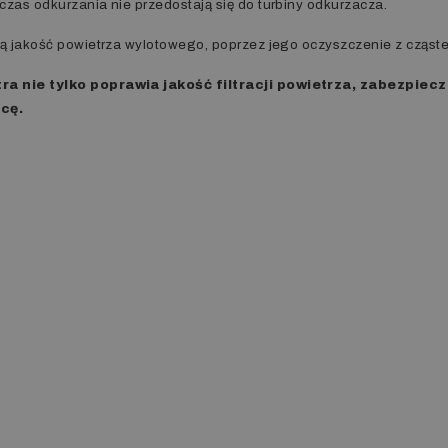
czas odkurzania nie przedostają się do turbiny odkurzacza.
zą jakość powietrza wylotowego, poprzez jego oczyszczenie z cząste
ra nie tylko poprawia jakość filtracji powietrza, zabezpie
acę.