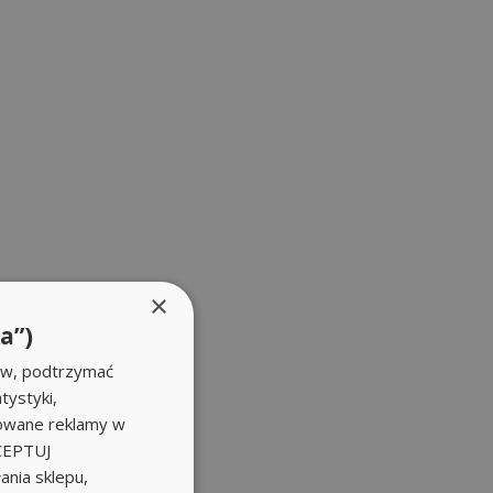
×
a”)
ów, podtrzymać
tystyki,
zowane reklamy w
KCEPTUJ
nia sklepu,