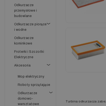
Odkurzacze
przemysłowe i
budowlane
Odkurzacze piorące
i wodne
Odkurzacze
kominkowe
Froterki i Szczotki
Elektryczne
Akcesoria
Mop elektryczny
Roboty sprzątające
Odkurzacze
domowo-
Turbina odkurzacza zabezp
warsztatowe