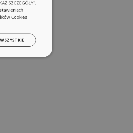
POKAŻ SZCZEGÓŁY”.
stawieniach
plików Cookies
 WSZYSTKIE