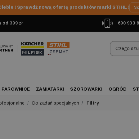
Ciebie ! Sprawdź nową ofertę produktów marki STIHL !
Sp
od 399 zł
690 933 
ZOWANY
RTNER
PAROWNICE
ZAMIATARKI
SZOROWARKI
OGRÓD
ST
ofesjonalne
Do zadań specjalnych
Filtry