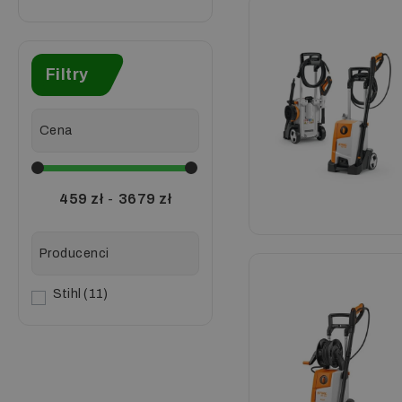
Filtry
Cena
459
zł
-
3679
zł
Producenci
Stihl
11