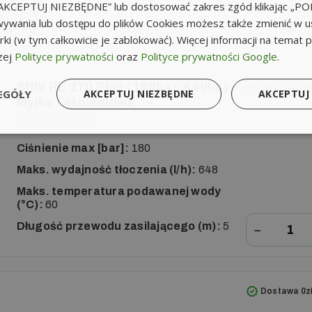
k „AKCEPTUJ NIEZBĘDNE” lub dostosować zakres zgód klikając „
ywania lub dostępu do plików Cookies możesz także zmienić w u
−
ki (w tym całkowicie je zablokować). Więcej informacji na temat 
zej
Polityce prywatności
oraz
Polityce prywatności Google
.
Stihl RE 170 Plus (180bar, 640l/h)
Dostawa 0z
EGÓŁY
AKCEPTUJ NIEZBĘDNE
AKCEPTUJ
Myjka Ciśnieniowa
Ciśnienie max [bar]:
180
Maks. wydajność tłoczenia (l/h):
648
Maks. temperatura podawanej wody
(°C):
60
Długość przewodu zasilającego (m):
5
−
Dostawa 0z