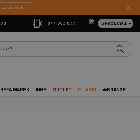
rawdź ofertę
888
577 303 877
REFA MAREK
INNE
OUTLET
PILARKI
🚜BRANŻE