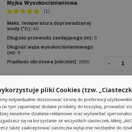
Myjka Wysokociśnieniowa
(1)
Maks. temperatura doprowadzanej
wody (°C):
40
Długość przewodu zasilającego (m):
5
Długość węża wysokociśnieniowego
(m):
9
Prędkość obrotowa [obr/min]:
2850
−
ykorzystuje pliki Cookies (tzw. „Ciasteczk
Dostawa 0z
emy indywidualnie dostosować stronę do preferencji użytkownik
a (w tym zapamiętać dodane produkty do koszyka), prowadzić sta
Stihl RE 150 (180bar, 612l/h) Myjka
iej świadome działania reklamowe oraz wyświetlać spersonali
Ciśnieniowa
li zgadzasz się na korzystanie ze wszystkich ciasteczek, kliknij „A
sz także zaakceptować ciasteczka wyłącznie niezbędne do działa