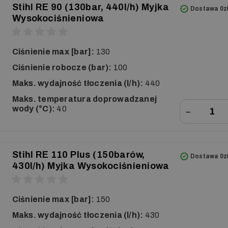
Stihl RE 90 (130bar, 440l/h) Myjka
Dostawa 0z
Wysokociśnieniowa
Ciśnienie max [bar]:
130
Ciśnienie robocze (bar):
100
Maks. wydajność tłoczenia (l/h):
440
Maks. temperatura doprowadzanej
wody (°C):
40
−
Stihl RE 110 Plus (150barów,
Dostawa 0z
430l/h) Myjka Wysokociśnieniowa
Ciśnienie max [bar]:
150
Maks. wydajność tłoczenia (l/h):
430