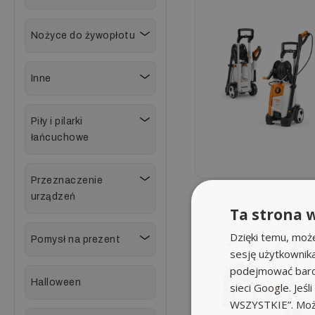
Nożyce do żywopłotu
Inne
Piły i pilarki
łańcuchowe
Przeznaczenie
urządzeń
Ta strona w
Dzięki temu, moż
Pomysł na prezent
sesję użytkownik
podejmować bardz
Halloween
sieci Google. Jeś
WSZYSTKIE”. Może