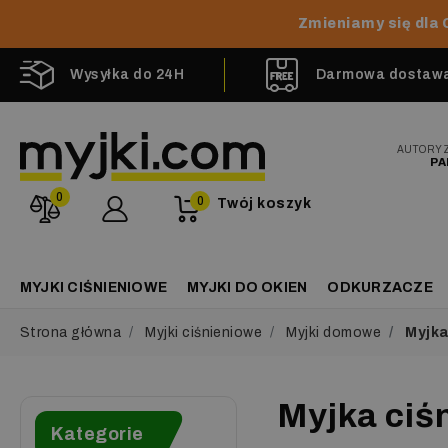
Zmieniamy się dla 
Wysyłka do 24H
Darmowa dostawa 
AUTORY
PA
0
0
Twój koszyk
MYJKI CIŚNIENIOWE
MYJKI DO OKIEN
ODKURZACZE
Strona główna
Myjki ciśnieniowe
Myjki domowe
Myjka
Myjka ciś
Kategorie