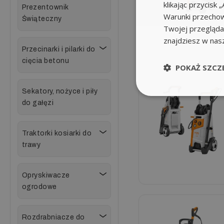
klikając przycis
Prezentownik
Warunki przechow
Świąteczny
Twojej przeglądar
znajdziesz w nas
Przecinarki i pilarki do
cięcia betonu
POKAŻ SZCZ
Sekatory, nożyce i piły
do gałęzi
Traktorki kosiarki do
trawy
Opryskiwacze
ogrodowe
Rozdrabniacze do