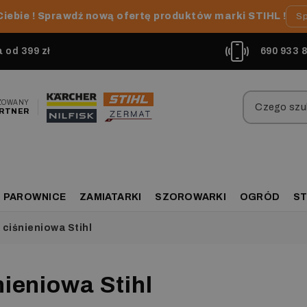
Ciebie ! Sprawdź nową ofertę produktów marki STIHL !
Sp
od 399 zł
690 933 
ZOWANY
RTNER
PAROWNICE
ZAMIATARKI
SZOROWARKI
OGRÓD
ST
 ciśnieniowa Stihl
nieniowa Stihl