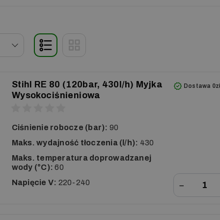
Stihl RE 80 (120bar, 430l/h) Myjka
Dostawa 0z
Wysokociśnieniowa
Ciśnienie robocze (bar):
90
Maks. wydajność tłoczenia (l/h):
430
Maks. temperatura doprowadzanej
wody (°C):
60
Napięcie V:
220-240
−