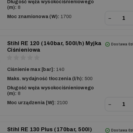
Długość węża wysokociśnieniowego
(m):
8
Moc znamionowa (W):
1700
−
Stihl RE 120 (140bar, 500l/h) Myjka
Dostawa 0z
Ciśnieniowa
Ciśnienie max [bar]:
140
Maks. wydajność tłoczenia (l/h):
500
Długość węża wysokociśnieniowego
(m):
8
Moc urządzenia [W]:
2100
−
Stihl RE 130 Plus (170bar, 500l)
Dostawa 0z