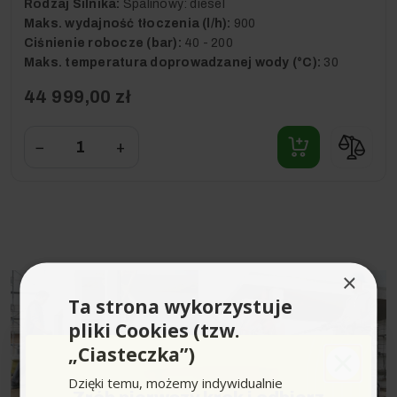
Rodzaj Silnika:
Spalinowy: diesel
Maks. wydajność tłoczenia (l/h):
900
Ciśnienie robocze (bar):
40 - 200
Maks. temperatura doprowadzanej wody (°C):
30
44 999,00 zł
−
+
×
Ta strona wykorzystuje
pliki Cookies (tzw.
„Ciasteczka”)
Dzięki temu, możemy indywidualnie