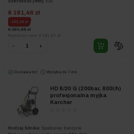
Szerokość [mm]:
538
6 191,46 zł
-102,40 zł
6 293,86 zł
Najniższa cena:
6 191,57 zł
−
+
Dostawa 0zł
Wysyłka do 7 dni
HD 8/20 G (200bar, 800l/h)
profesjonalna myjka
Karcher
Rodzaj Silnika:
Spalinowy: benzyna