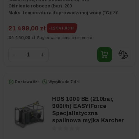
Ciśnienie robocze (bar):
200
Maks. temperatura doprowadzanej wody (°C):
30
21 499,00 zł
-12 941,00 zł
34 440,00 zł
Sugerowana cena producenta
−
+
Dostawa 0zł
Wysyłka do 7 dni
HDS 1000 BE (210bar,
900l/h) EASY!Force
Specjalistyczna
spalinowa myjka Karcher