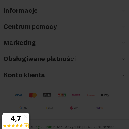
Informacje

Centrum pomocy

Marketing

Obsługiwane płatności

Konto klienta

Copyright ©
myjki.com
2026. Wszystkie prawa zastrzeżone.