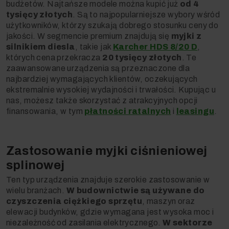
budżetów. Najtańsze modele można kupić już
od 4
tysięcy złotych
. Są to najpopularniejsze wybory wśród
użytkowników, którzy szukają dobrego stosunku ceny do
jakości. W segmencie premium znajdują się
myjki z
silnikiem diesla
, takie jak
Karcher HDS 8/20 D
,
których cena przekracza
20 tysięcy złotych
. Te
zaawansowane urządzenia są przeznaczone dla
najbardziej wymagających klientów, oczekujących
ekstremalnie wysokiej wydajności i trwałości. Kupując u
nas, możesz także skorzystać z atrakcyjnych opcji
finansowania, w tym
płatności ratalnych
i
leasingu
.
Zastosowanie myjki ciśnieniowej
splinowej
Ten typ urządzenia znajduje szerokie zastosowanie w
wielu branżach.
W budownictwie są używane do
czyszczenia ciężkiego sprzętu
, maszyn oraz
elewacji budynków, gdzie wymagana jest wysoka moc i
niezależność od zasilania elektrycznego.
W sektorze