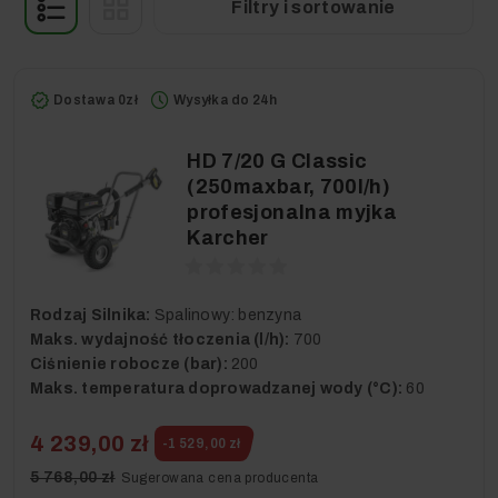
Filtry i sortowanie
Dostawa 0zł
Wysyłka do 24h
HD 7/20 G Classic
(250maxbar, 700l/h)
profesjonalna myjka
Karcher
Rodzaj Silnika:
Spalinowy: benzyna
Maks. wydajność tłoczenia (l/h):
700
Ciśnienie robocze (bar):
200
Maks. temperatura doprowadzanej wody (°C):
60
4 239,00 zł
-1 529,00 zł
5 768,00 zł
Sugerowana cena producenta