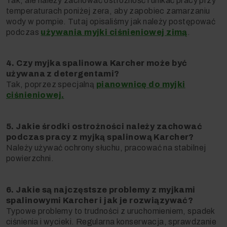
Tak, ale należy zachować ostrożność i unikać pracy przy
temperaturach poniżej zera, aby zapobiec zamarzaniu
wody w pompie. Tutaj opisaliśmy jak należy postępować
podczas
używania myjki ciśnieniowej zimą
.
4. Czy myjka spalinowa Karcher może być
używana z detergentami?
Tak, poprzez specjalną
pianownicę do myjki
ciśnieniowej.
5. Jakie środki ostrożności należy zachować
podczas pracy z myjką spalinową Karcher?
Należy używać ochrony słuchu, pracować na stabilnej
powierzchni.
6. Jakie są najczęstsze problemy z myjkami
spalinowymi Karcher i jak je rozwiązywać?
T
ypowe problemy to trudności z uruchomieniem, spadek
ciśnienia i wycieki. Regularna konserwacja, sprawdzanie