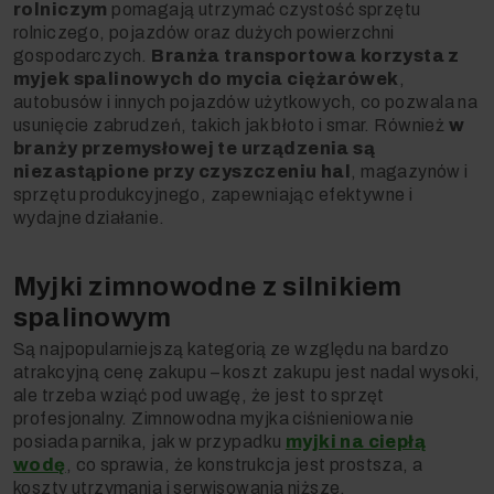
rolniczym
pomagają utrzymać czystość sprzętu
rolniczego, pojazdów oraz dużych powierzchni
gospodarczych.
Branża transportowa korzysta z
myjek spalinowych do mycia ciężarówek
,
autobusów i innych pojazdów użytkowych, co pozwala na
usunięcie zabrudzeń, takich jak błoto i smar. Również
w
branży przemysłowej te urządzenia są
niezastąpione przy czyszczeniu hal
, magazynów i
sprzętu produkcyjnego, zapewniając efektywne i
wydajne działanie.
Myjki zimnowodne z silnikiem
spalinowym
Są najpopularniejszą kategorią ze względu na bardzo
atrakcyjną cenę zakupu – koszt zakupu jest nadal wysoki,
ale trzeba wziąć pod uwagę, że jest to sprzęt
profesjonalny. Zimnowodna myjka ciśnieniowa nie
posiada parnika, jak w przypadku
myjki na ciepłą
wodę
, co sprawia, że konstrukcja jest prostsza, a
koszty utrzymania i serwisowania niższe.