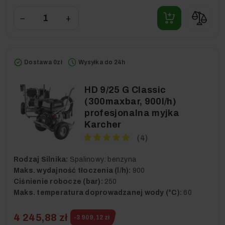
−
+
Dostawa 0zł
Wysyłka do 24h
HD 9/25 G Classic
(300maxbar, 900l/h)
profesjonalna myjka
Karcher
(4)
Rodzaj Silnika:
Spalinowy: benzyna
Maks. wydajność tłoczenia (l/h):
900
Ciśnienie robocze (bar):
250
Maks. temperatura doprowadzanej wody (°C):
60
4 245,88 zł
-3 909,12 zł