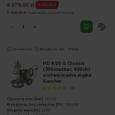
4 979,00 zł
-2 426,00 zł
7 405,00 zł
Sugerowana cena producenta
−
+
Dostawa 0zł
Wysyłka do 24h
Pakiet
HD 9/25 G Classic
(300maxbar, 900l/h)
profesjonalna myjka
Karcher
(1)
Ciśnienie max [bar]:
250.00
Wydajność tłoczenia max [l/h]:
700.000
Długość węża [m]:
10.00