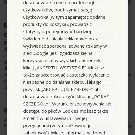
Zrób pierwszy krok i odbierz
dostosować stronę do preferencji
użytkowników, podtrzymać sesję
Kod rabatowy
użytkownika (w tym zapamiętać dodane
o wartości 25zł
produkty do koszyka), prowadzić
Myjka spalinowa – czym się różni
statystyki, podejmować bardziej
na kolejne zakupy!
od zwykłej myjki ciśnieniowej?
świadome działania reklamowe oraz
Myjka spalinowa
działa na takiej samej zasadzie jak
wyświetlać spersonalizowane reklamy w
Zapisz się do newslettera, załóż konto i dokonaj
klasyczna
myjka ciśnieniowa
, ale wyróżnia ją napęd.
pierwszych zakupów. W ramach podziękowania
sieci Google. Jeśli zgadzasz się na
Zamiast zasilania elektrycznego, używa silnika
otrzymasz kod rabatowy o wartości
25zł
, do
korzystanie ze wszystkich ciasteczek,
wykorzystania przy kolejnym zamówieniu w
spalinowego do wygenerowania energii, co czyni ją
naszym sklepie (minimalna wartość zamówienia
kliknij „AKCEPTUJ WSZYSTKIE”. Możesz
niezależną od dostępu do prądu. Dzięki temu możemy ją
to 100zł przed naliczeniem rabatu). Kod nie łączy
także zaakceptować ciasteczka wyłącznie
wykorzystać w miejscach pozbawionych dostępu do sieci
się z innymi kodami rabatowymi.
Zapisując się do naszego newslettera
elektrycznej, umożliwiając pracę w różnych warunkach i
niezbędne do działania sklepu, klikając
jako pierwszy otrzymasz dostęp do
lokalizacjach.
przycisk „AKCEPTUJ NIEZBĘDNE” lub
promocyjnych ofert i rabatów.
dostosować zakres zgód klikając „POKAŻ
Email
SZCZEGÓŁY”. Warunki przechowywania lub
Wady i zalety myjek spalinowych
dostępu do plików Cookies możesz także
zmienić w ustawieniach Twojej
Jeśli chodzi o zalety to oprócz mobilności, wytrzymałe
przeglądarki (w tym całkowicie je
myjki spalinowe charakteryzują się wysoką mocą
Zapisuję się
– ich maksymalne ciśnienie może dochodzić nawet
do
zablokować). Więcej informacji na temat