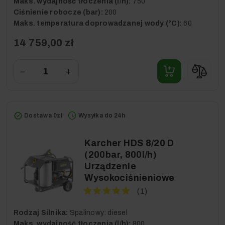
Maks. wydajność tłoczenia (l/h):
750
Ciśnienie robocze (bar):
200
Maks. temperatura doprowadzanej wody (°C):
60
14 759,00 zł
−
+
Dostawa 0zł
Wysyłka do 24h
Karcher HDS 8/20 D
(200bar, 800l/h)
Urządzenie
Wysokociśnieniowe
(1)
Rodzaj Silnika:
Spalinowy: diesel
Maks. wydajność tłoczenia (l/h):
800