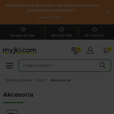
Zmieniamy się dla Ciebie ! Sprawdź nową ofertę
produktów marki STIHL !
Sprawdź ofertę
Wysyłka do 24H
690 933 888
577 303 877
0
0
Strona główna
Inne
Akcesoria
Akcesoria