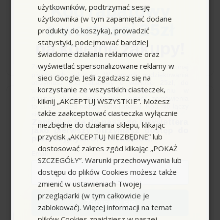
użytkowników, podtrzymać sesję
Kod rabatowy
użytkownika (w tym zapamiętać dodane
o wartości 25zł
739,98 zł
produkty do koszyka), prowadzić
statystyki, podejmować bardziej
na kolejne zakupy!
świadome działania reklamowe oraz
−
+
wyświetlać spersonalizowane reklamy w
Zapisz się do newslettera, załóż konto i dokonaj
pierwszych zakupów. W ramach podziękowania
sieci Google. Jeśli zgadzasz się na
otrzymasz kod rabatowy o wartości
25zł
, do
korzystanie ze wszystkich ciasteczek,
wykorzystania przy kolejnym zamówieniu w
naszym sklepie (minimalna wartość zamówienia
kliknij „AKCEPTUJ WSZYSTKIE”. Możesz
Dostawa 0zł
Niedostępny
to 100zł przed naliczeniem rabatu). Kod nie łączy
także zaakceptować ciasteczka wyłącznie
się z innymi kodami rabatowymi.
Zapisując się do naszego newslettera
niezbędne do działania sklepu, klikając
Filtr antyalergiczny (2szt)
jako pierwszy otrzymasz dostęp do
przycisk „AKCEPTUJ NIEZBĘDNE” lub
do AF 100 Karcher
promocyjnych ofert i rabatów.
dostosować zakres zgód klikając „POKAŻ
Email
SZCZEGÓŁY”. Warunki przechowywania lub
dostępu do plików Cookies możesz także
zmienić w ustawieniach Twojej
829,22 zł
przeglądarki (w tym całkowicie je
Zapisuję się
zablokować). Więcej informacji na temat
plików Cookies znajdziesz w naszej