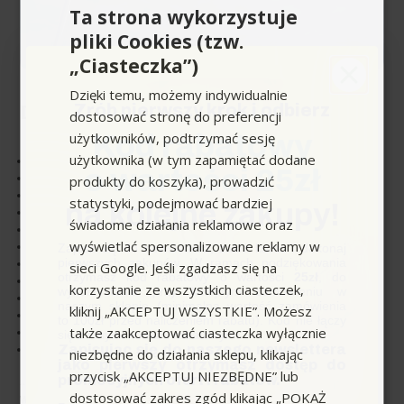
Ta strona wykorzystuje
pliki Cookies (tzw.
„Ciasteczka”)
Dzięki temu, możemy indywidualnie
Zrób pierwszy krok i odbierz
Dlaczego warto robić u nas zakupy?
dostosować stronę do preferencji
użytkowników, podtrzymać sesję
Kod rabatowy
użytkownika (w tym zapamiętać dodane
Tysiące zadowolonych Klientów
o wartości 25zł
Obsługa Jednostek budżetowych
produkty do koszyka), prowadzić
darmowa dostawa od 399,00 z
ł
statystyki, podejmować bardziej
na kolejne zakupy!
Planowana dostawa
świadome działania reklamowe oraz
Płatność kartą lub za pobraniem - bez opłat
wyświetlać spersonalizowane reklamy w
wysyłka do 24h (dni robocze)
Zapisz się do newslettera, załóż konto i dokonaj
pierwszych zakupów. W ramach podziękowania
WYGODNY ODBIÓR: KURIER lub paczkomat
sieci Google. Jeśli zgadzasz się na
otrzymasz kod rabatowy o wartości
25zł
, do
raty 0% dla wybranych urządzeń profesjonalny
korzystanie ze wszystkich ciasteczek,
wykorzystania przy kolejnym zamówieniu w
gwarancja door to door
naszym sklepie (minimalna wartość zamówienia
kliknij „AKCEPTUJ WSZYSTKIE”. Możesz
Przedłużona gwarancja EasyProctect®
to 100zł przed naliczeniem rabatu). Kod nie łączy
także zaakceptować ciasteczka wyłącznie
Serwis Premium
się z innymi kodami rabatowymi.
Zapisując się do naszego newslettera
Jesteśmy w 100% Polską Firmą
niezbędne do działania sklepu, klikając
jako pierwszy otrzymasz dostęp do
przycisk „AKCEPTUJ NIEZBĘDNE” lub
promocyjnych ofert i rabatów.
...i wiele innych powodów, o których przekonasz się, jeśli
dostosować zakres zgód klikając „POKAŻ
wybierzesz naszą ofertę!