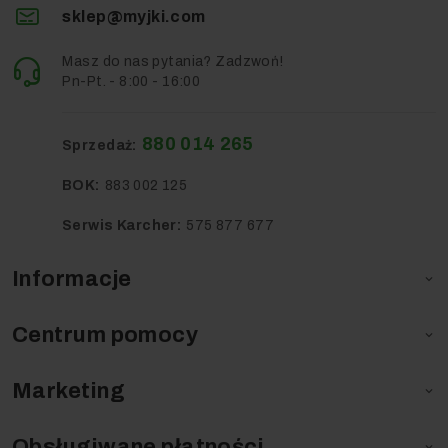
sklep@myjki.com
Masz do nas pytania? Zadzwoń!
Pn-Pt. - 8:00 - 16:00
880 014 265
Sprzedaż:
BOK:
883 002 125
Serwis Karcher:
575 877 677
Informacje

Centrum pomocy

Marketing

Obsługiwane płatności
