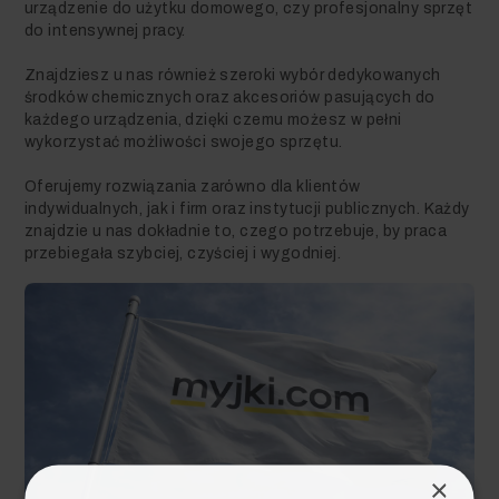
urządzenie do użytku domowego, czy profesjonalny sprzęt
do intensywnej pracy.
Znajdziesz u nas również szeroki wybór dedykowanych
środków chemicznych oraz akcesoriów pasujących do
każdego urządzenia, dzięki czemu możesz w pełni
wykorzystać możliwości swojego sprzętu.
Oferujemy rozwiązania zarówno dla klientów
indywidualnych, jak i firm oraz instytucji publicznych. Każdy
znajdzie u nas dokładnie to, czego potrzebuje, by praca
przebiegała szybciej, czyściej i wygodniej.
×