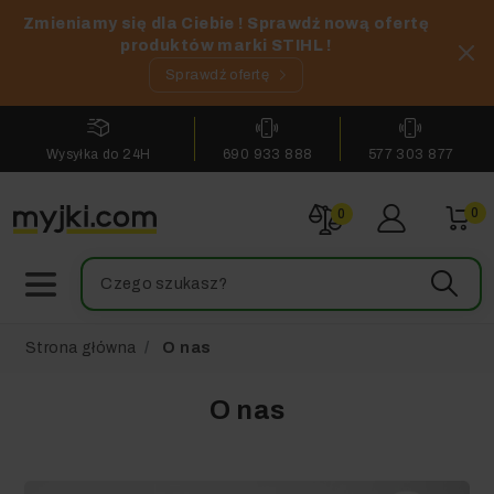
Zmieniamy się dla Ciebie ! Sprawdź nową ofertę
produktów marki STIHL !
Sprawdź ofertę
Wysyłka do 24H
690 933 888
577 303 877
0
0
Strona główna
O nas
O nas