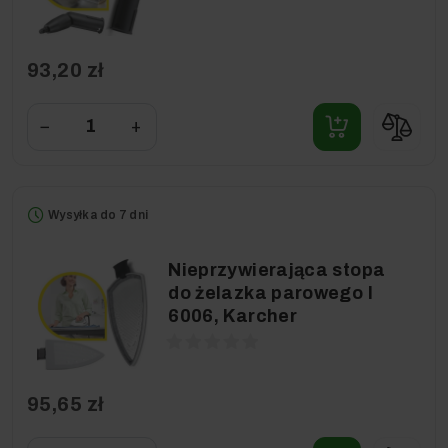
93,20 zł
−
+
Wysyłka do 7 dni
Nieprzywierająca stopa
do żelazka parowego I
6006, Karcher
95,65 zł