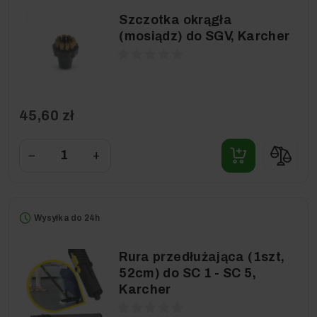
Szczotka okrągła
(mosiądz) do SGV, Karcher
45,60 zł
−
+
Wysyłka do 24h
Rura przedłużająca (1szt,
52cm) do SC 1 - SC 5,
Karcher