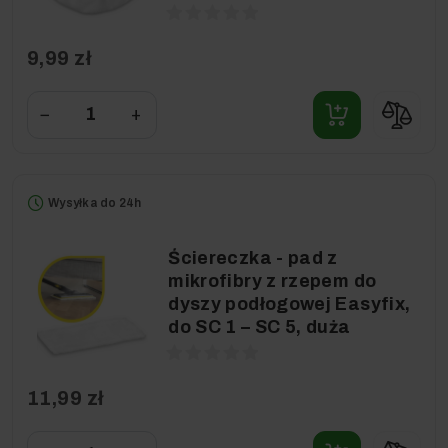
9,99 zł
−
+
Wysyłka do 24h
Ściereczka - pad z
mikrofibry z rzepem do
dyszy podłogowej Easyfix,
do SC 1 – SC 5, duża
11,99 zł