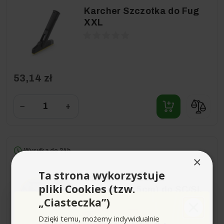
Karcher Szczotka do Fug
XXL
53,14 zł
−
+
Wysyłka do 24h
×
Ta strona wykorzystuje
Okrągła szczotka
pliki Cookies (tzw.
(szerokość 5cm) do SC/SI,
„Ciasteczka”)
Karcher
Dzięki temu, możemy indywidualnie