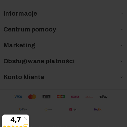
Informacje

Centrum pomocy

Marketing

Obsługiwane płatności

Konto klienta
