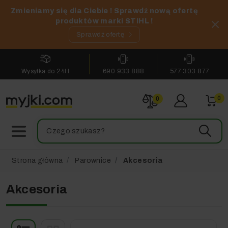
Zmieniamy się dla Ciebie ! Sprawdź nową ofertę
produktów marki STIHL !
Sprawdź ofertę
Wysyłka do 24H
690 933 888
577 303 877
0
0
Strona główna
Parownice
Akcesoria
Akcesoria