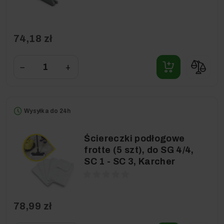
74,18 zł
−
+
Wysyłka do 24h
Ściereczki podłogowe
frotte (5 szt), do SG 4/4,
SC 1 - SC 3, Karcher
78,99 zł