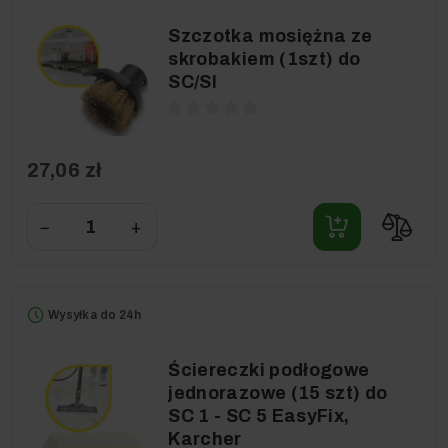
Szczotka mosiężna ze
skrobakiem (1szt) do
SC/SI
27,06 zł
−
+
Wysyłka do 24h
Ściereczki podłogowe
jednorazowe (15 szt) do
SC 1 - SC 5 EasyFix,
Karcher