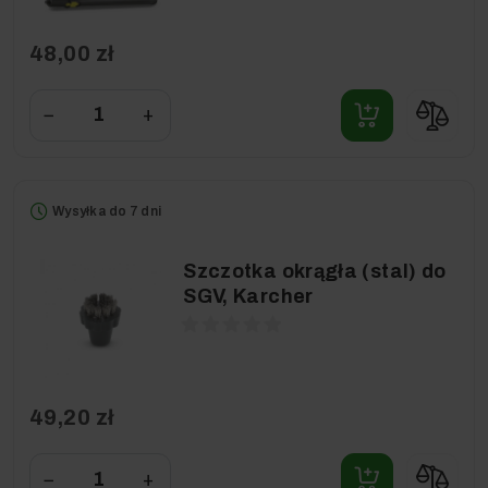
48,00 zł
−
+
Wysyłka do 7 dni
Szczotka okrągła (stal) do
SGV, Karcher
49,20 zł
−
+