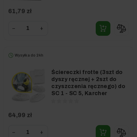
61,79 zł
−
+
Wysyłka do 24h
Ściereczki frotte (3szt do
dyszy ręcznej + 2szt do
czyszczenia ręcznego) do
SC 1 - SC 5, Karcher
64,99 zł
−
+