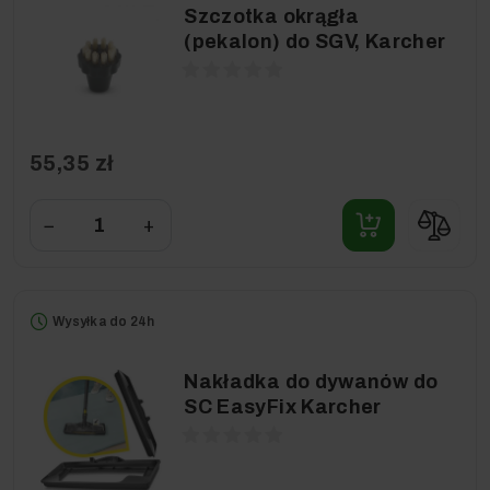
Szczotka okrągła
(pekalon) do SGV, Karcher
55,35 zł
−
+
Wysyłka do 24h
Nakładka do dywanów do
SC EasyFix Karcher