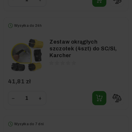
Wysyłka do 24h
Zestaw okrągłych
szczotek (4szt) do SC/SI,
Karcher
41,81 zł
−
+
Wysyłka do 7 dni