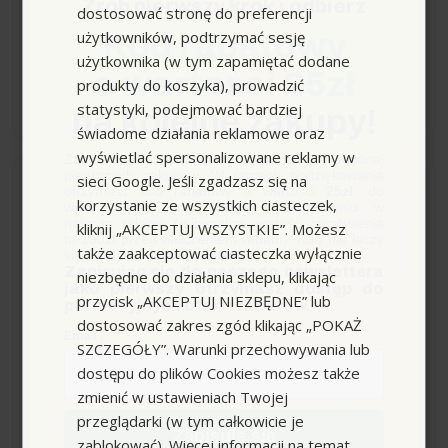
Zrób pierwszy krok i odbierz
dostosować stronę do preferencji
użytkowników, podtrzymać sesję
Kod rabatowy
53,38 zł
użytkownika (w tym zapamiętać dodane
o wartości 25zł
produkty do koszyka), prowadzić
−
+
statystyki, podejmować bardziej
na kolejne zakupy!
świadome działania reklamowe oraz
wyświetlać spersonalizowane reklamy w
Zapisz się do newslettera, załóż konto i dokonaj
pierwszych zakupów. W ramach podziękowania
sieci Google. Jeśli zgadzasz się na
Wysyłka do 24h
otrzymasz kod rabatowy o wartości
25zł
, do
korzystanie ze wszystkich ciasteczek,
wykorzystania przy kolejnym zamówieniu w
naszym sklepie (minimalna wartość zamówienia
kliknij „AKCEPTUJ WSZYSTKIE”. Możesz
to 100zł przed naliczeniem rabatu). Kod nie łączy
Zestaw o-ringów do
także zaakceptować ciasteczka wyłącznie
się z innymi kodami rabatowymi.
SC/SG/SI, Karcher
Zapisując się do naszego newslettera
niezbędne do działania sklepu, klikając
jako pierwszy otrzymasz dostęp do
przycisk „AKCEPTUJ NIEZBĘDNE” lub
promocyjnych ofert i rabatów.
dostosować zakres zgód klikając „POKAŻ
Email
SZCZEGÓŁY”. Warunki przechowywania lub
dostępu do plików Cookies możesz także
54,12 zł
zmienić w ustawieniach Twojej
przeglądarki (w tym całkowicie je
−
+
Zapisuję się
zablokować). Więcej informacji na temat