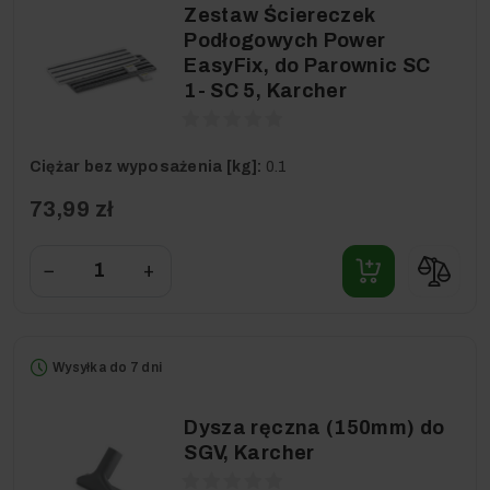
Zestaw Ściereczek
Podłogowych Power
EasyFix, do Parownic SC
1- SC 5, Karcher
Ciężar bez wyposażenia [kg]:
0.1
73,99 zł
−
+
Wysyłka do 7 dni
Dysza ręczna (150mm) do
SGV, Karcher