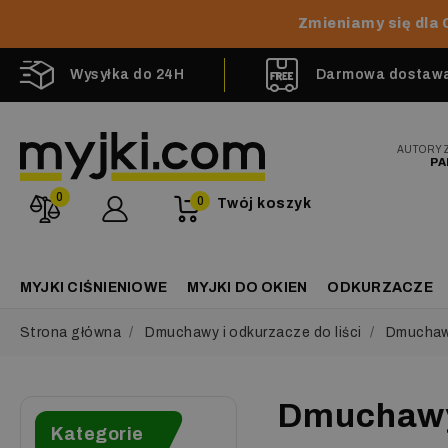
Zmieniamy się dla 
Wysyłka do 24H
Darmowa dostawa 
AUTORY
PA
0
0
Twój koszyk
MYJKI CIŚNIENIOWE
MYJKI DO OKIEN
ODKURZACZE
Strona główna
Dmuchawy i odkurzacze do liści
Dmuchawy
Dmuchawy 
Kategorie