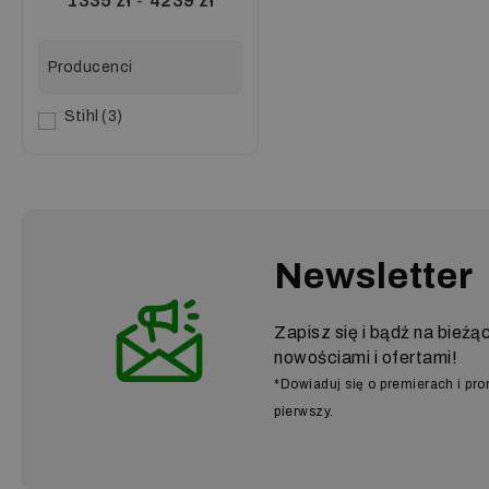
1335
zł
-
4239
zł
Producenci
Stihl
3
Newsletter
Zapisz się i bądź na bieżą
nowościami i ofertami!
*Dowiaduj się o premierach i pr
pierwszy.