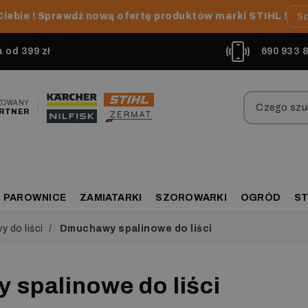
Ciebie ! Sprawdź nową ofertę produktów marki STIHL !
Sp
od 399 zł
690 933 
ZOWANY
RTNER
PAROWNICE
ZAMIATARKI
SZOROWARKI
OGRÓD
ST
 do liści
Dmuchawy spalinowe do liści
spalinowe do liści