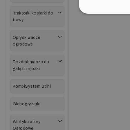
Traktorki kosiarki do
trawy
Opryskiwacze
ogrodowe
Rozdrabniacze do
gałęzi i rębaki
KombiSystem Stihl
Glebogryzarki
Wertykulatory
Ogrodowe