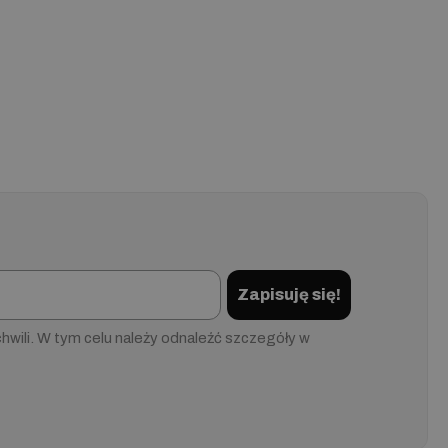
Zapisuję się!
wili. W tym celu należy odnaleźć szczegóły w