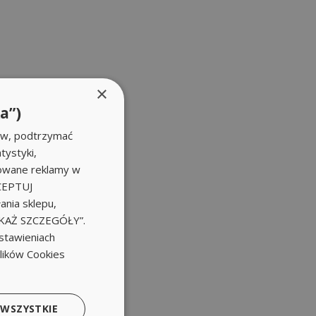
×
a”)
ów, podtrzymać
tystyki,
zowane reklamy w
KCEPTUJ
nia sklepu,
POKAŻ SZCZEGÓŁY”.
stawieniach
plików Cookies
 WSZYSTKIE