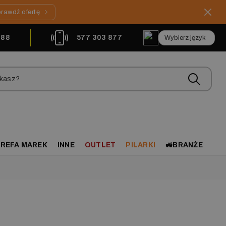
rawdź ofertę
888
577 303 877
REFA MAREK
INNE
OUTLET
PILARKI
🚜BRANŻE