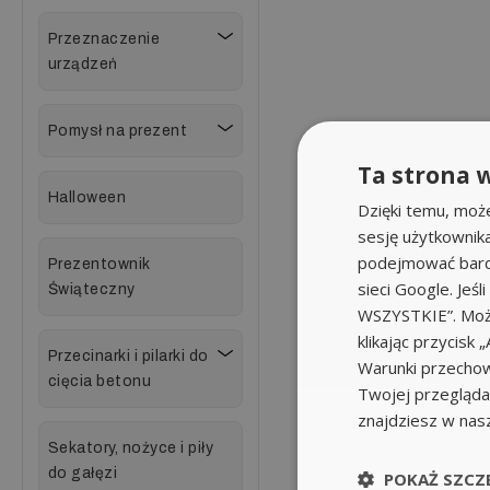
Przeznaczenie
urządzeń
Pomysł na prezent
Ta strona w
Halloween
Dzięki temu, moż
sesję użytkownik
podejmować bardz
Prezentownik
sieci Google. Jeś
Świąteczny
WSZYSTKIE”. Może
klikając przycis
Przecinarki i pilarki do
Warunki przechow
cięcia betonu
Twojej przeglądar
znajdziesz w nas
Sekatory, nożyce i piły
do gałęzi
POKAŻ SZCZ