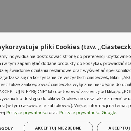
ykorzystuje pliki Cookies (tzw. „Ciasteczk
emy indywidualnie dostosować stronę do preferencji użytkownik
a (w tym zapamiętać dodane produkty do koszyka), prowadzić sta
iej świadome działania reklamowe oraz wyświetlać spersonali
li zgadzasz się na korzystanie ze wszystkich ciasteczek, kliknij „A
sz także zaakceptować ciasteczka wyłącznie niezbędne do działa
k „AKCEPTUJ NIEZBĘDNE” lub dostosować zakres zgód klikając „
ywania lub dostępu do plików Cookies możesz także zmienić w u
ki (w tym całkowicie je zablokować). Więcej informacji na temat 
zej
Polityce prywatności
oraz
Polityce prywatności Google
.
EGÓŁY
AKCEPTUJ NIEZBĘDNE
AKCEPTUJ