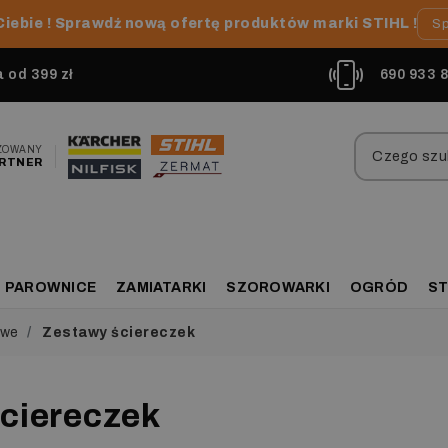
Ciebie ! Sprawdź nową ofertę produktów marki STIHL !
Sp
od 399 zł
690 933 
ZOWANY
RTNER
PAROWNICE
ZAMIATARKI
SZOROWARKI
OGRÓD
ST
owe
Zestawy ściereczek
ciereczek