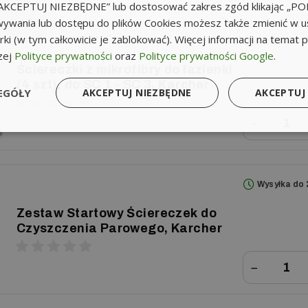
k „AKCEPTUJ NIEZBĘDNE” lub dostosować zakres zgód klikając „
ywania lub dostępu do plików Cookies możesz także zmienić w u
ki (w tym całkowicie je zablokować). Więcej informacji na temat 
Wysyłka do 
zej
Polityce prywatności
oraz
Polityce prywatności Google
.
Ściereczki z mikrofibry do łazienki
(4 szt), do SC 1 - SC 3, Karcher
EGÓŁY
AKCEPTUJ NIEZBĘDNE
AKCEPTUJ
−
Wysyłka do 
Zestaw Startowy Ściereczek do
Czyszczenia Parowego, Karcher
−