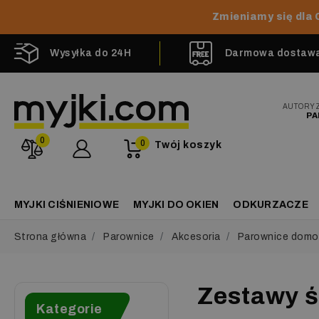
Zmieniamy się dla 
Wysyłka do 24H
Darmowa dostawa 
AUTORY
PA
0
0
Twój koszyk
MYJKI CIŚNIENIOWE
MYJKI DO OKIEN
ODKURZACZE
Strona główna
Parownice
Akcesoria
Parownice dom
Zestawy ś
Kategorie