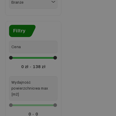
Branże
Filtry
Cena
0
zł
-
138
zł
Wydajność
powierzchniowa max
[m2]
0
-
0