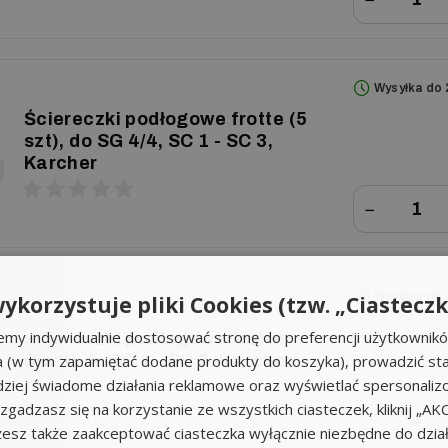
Wysyłka do 
Ściereczki podłogowe frotte (5
szt), do SG 4/4, SC 1 - SC 3,
Karcher
−
Wysyłka do 
ykorzystuje pliki Cookies (tzw. „Ciasteczk
emy indywidualnie dostosować stronę do preferencji użytkownik
Ściereczki podłogowe frotte
a (w tym zapamiętać dodane produkty do koszyka), prowadzić sta
(5szt) do SC 1 - SC 3, Karcher
iej świadome działania reklamowe oraz wyświetlać spersonali
li zgadzasz się na korzystanie ze wszystkich ciasteczek, kliknij „A
−
sz także zaakceptować ciasteczka wyłącznie niezbędne do działa