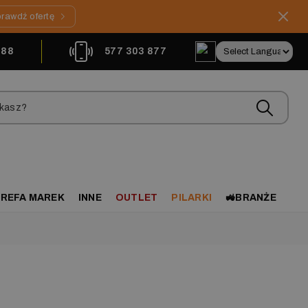
rawdź ofertę
888
577 303 877
REFA MAREK
INNE
OUTLET
PILARKI
🚜BRANŻE