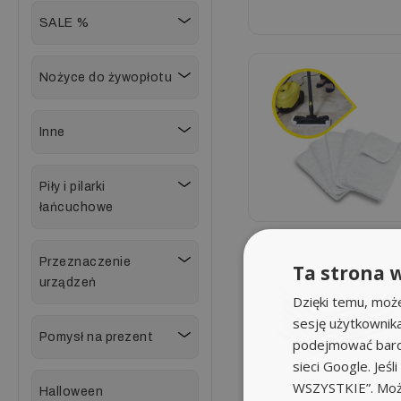
SALE %
Nożyce do żywopłotu
Inne
Piły i pilarki
łańcuchowe
Przeznaczenie
Ta strona w
urządzeń
Dzięki temu, moż
sesję użytkownik
Pomysł na prezent
podejmować bardz
sieci Google. Jeś
WSZYSTKIE”. Może
Halloween