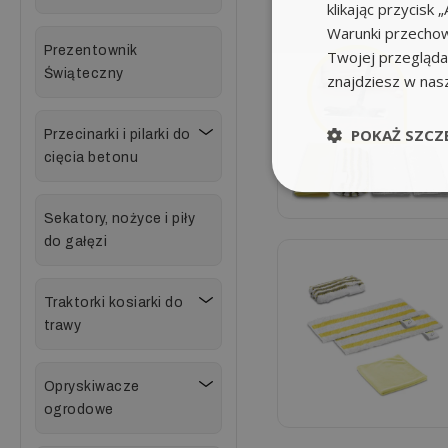
klikając przycis
Warunki przechow
Prezentownik
Twojej przeglądar
Świąteczny
znajdziesz w nas
POKAŻ SZCZ
Przecinarki i pilarki do
cięcia betonu
Sekatory, nożyce i piły
do gałęzi
Traktorki kosiarki do
trawy
Opryskiwacze
ogrodowe