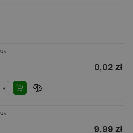
24h
0,02 zł
+
24h
9,99 zł