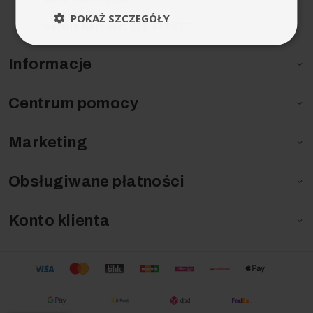
POKAŻ SZCZEGÓŁY
Serwis Karcher:
575 877 677
Informacje

Centrum pomocy

Marketing

Obsługiwane płatności

Konto klienta
