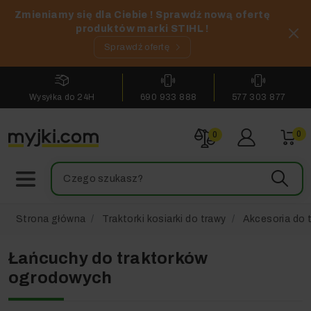
Zmieniamy się dla Ciebie ! Sprawdź nową ofertę
produktów marki STIHL !
Sprawdź ofertę
Wysyłka do 24H
690 933 888
577 303 877
0
0
Strona główna
Traktorki kosiarki do trawy
Akcesoria do 
Łańcuchy do traktorków
ogrodowych