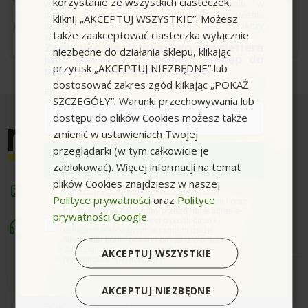
korzystanie ze wszystkich ciasteczek,
wykorzystania przy kolejnym zamówieniu w
naszym sklepie (minimalna wartość zamówienia
Możesz zrezygnować w każdej chwili. W tym celu należy
kliknij „AKCEPTUJ WSZYSTKIE”. Możesz
to 100zł przed naliczeniem rabatu). Kod nie łączy
odnaleźć szczegóły w naszej informacji prawnej.
także zaakceptować ciasteczka wyłącznie
się z innymi kodami rabatowymi.
Zapisując się do naszego newslettera
niezbędne do działania sklepu, klikając
jako pierwszy otrzymasz dostęp do
przycisk „AKCEPTUJ NIEZBĘDNE” lub
promocyjnych ofert i rabatów.
dostosować zakres zgód klikając „POKAŻ
Email
SZCZEGÓŁY”. Warunki przechowywania lub
dostępu do plików Cookies możesz także
zmienić w ustawieniach Twojej
przeglądarki (w tym całkowicie je
Zapisuję się
zablokować). Więcej informacji na temat
plików Cookies znajdziesz w naszej
sklep@myjki.com
zgoda
Wyrażam zgodę na przetwarzanie moich
Polityce prywatności
oraz
Polityce
danych osobowych w postaci adresu e-mail oraz
na przesyłanie na podany przeze mnie adres e-
prywatności Google
.
mail informacji handlowej o produktach i
Masz do nas pytania? Zadzwoń!
usługach oferowanych w ramach usługi
Pn-Pt. - 8:00 - 16:00
Newsletter przez ocean.com sp. z o.o. sp. k.
Zapoznałem/łam się i akceptuję politykę
AKCEPTUJ WSZYSTKIE
prywatności. *(wymagane)
880 014 265
Sprzedaż:
AKCEPTUJ NIEZBĘDNE
BOK:
883 002 125