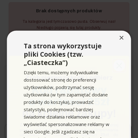
Brak dostępnych produktów
Ta kategoria jest tymczasowo pusta. Obserwuj nas!
Niedługo pojawią się tutaj produkty.
×
Ta strona wykorzystuje
pliki Cookies (tzw.
„Ciasteczka”)
Dzięki temu, możemy indywidualnie
Zrób pierwszy krok i odbierz
dostosować stronę do preferencji
Newsletter
użytkowników, podtrzymać sesję
Kod rabatowy
użytkownika (w tym zapamiętać dodane
o wartości 25zł
Zapisz się i bądź na bieżąco z naszymi nowościami i
produkty do koszyka), prowadzić
ofertami!
statystyki, podejmować bardziej
na kolejne zakupy!
*Dowiaduj się o premierach i promocjach jako pierwszy.
świadome działania reklamowe oraz
wyświetlać spersonalizowane reklamy w
Zapisz się do newslettera, załóż konto i dokonaj
Email
pierwszych zakupów. W ramach podziękowania
sieci Google. Jeśli zgadzasz się na
Zapisuję się!
otrzymasz kod rabatowy o wartości
25zł
, do