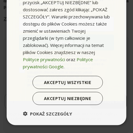
łatwością poszerzysz możliwości swojego urządzenia
przycisk „AKCEPTUJ NIEZBĘDNE” lub
promocyjnych ofert i rabatów.
parowego.
dostosować zakres zgód klikając „POKAŻ
Email
SZCZEGÓŁY”. Warunki przechowywania lub
dostępu do plików Cookies możesz także
zmienić w ustawieniach Twojej
przeglądarki (w tym całkowicie je
Zapisuję się
zablokować). Więcej informacji na temat
Newsletter
plików Cookies znajdziesz w naszej
zgoda
Wyrażam zgodę na przetwarzanie moich
Polityce prywatności
oraz
Polityce
danych osobowych w postaci adresu e-mail oraz
na przesyłanie na podany przeze mnie adres e-
prywatności Google
.
mail informacji handlowej o produktach i
Zapisz się i bądź na bieżąco z naszymi nowościami i
usługach oferowanych w ramach usługi
ofertami!
Newsletter przez ocean.com sp. z o.o. sp. k.
Zapoznałem/łam się i akceptuję politykę
AKCEPTUJ WSZYSTKIE
*Dowiaduj się o premierach i promocjach jako pierwszy.
prywatności. *(wymagane)
Email
AKCEPTUJ NIEZBĘDNE
Zapisuję się!
POKAŻ SZCZEGÓŁY
Możesz zrezygnować w każdej chwili. W tym celu należy
odnaleźć szczegóły w naszej informacji prawnej.