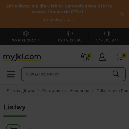
Zmieniamy się dla Ciebie ! Sprawdź nową ofertę
produktów marki STIHL !
Sprawdź ofertę
Wysyłka do 24H
690 933 888
577 303 877
0
0
Strona główna
Parownice
Akcesoria
Odkurzacze Par
Listwy