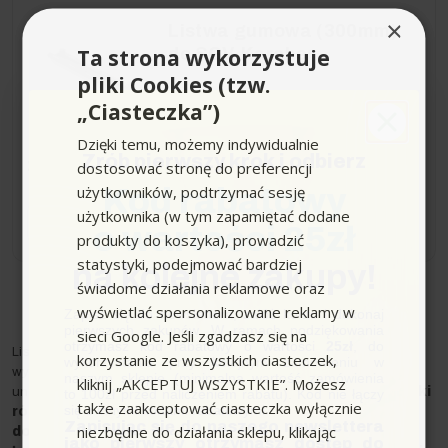
×
Listwa gumowa (300mm)
Ta strona wykorzystuje
do SGV, Karcher
pliki Cookies (tzw.
„Ciasteczka”)
Dzięki temu, możemy indywidualnie
Zrób pierwszy krok i odbierz
36,90 zł
dostosować stronę do preferencji
użytkowników, podtrzymać sesję
Kod rabatowy
użytkownika (w tym zapamiętać dodane
−
+
o wartości 25zł
produkty do koszyka), prowadzić
statystyki, podejmować bardziej
na kolejne zakupy!
świadome działania reklamowe oraz
wyświetlać spersonalizowane reklamy w
Zapisz się do newslettera, załóż konto i dokonaj
pierwszych zakupów. W ramach podziękowania
sieci Google. Jeśli zgadzasz się na
otrzymasz kod rabatowy o wartości
25zł
, do
Listwy do dysz czyszczących to nieodzowny element
korzystanie ze wszystkich ciasteczek,
wykorzystania przy kolejnym zamówieniu w
wyposażenia pomagający w uzyskaniu jak najbardziej
naszym sklepie (minimalna wartość zamówienia
kliknij „AKCEPTUJ WSZYSTKIE”. Możesz
uniwersalnego charakteru pracy odkurzaczem parowym.
Dzięki
to 100zł przed naliczeniem rabatu). Kod nie łączy
także zaakceptować ciasteczka wyłącznie
się z innymi kodami rabatowymi.
różnorodnej konstrukcji elementów oraz możliwości
Zapisując się do naszego newslettera
niezbędne do działania sklepu, klikając
dopasowania ich do dowolnego rodzaju pracy, z
jako pierwszy otrzymasz dostęp do