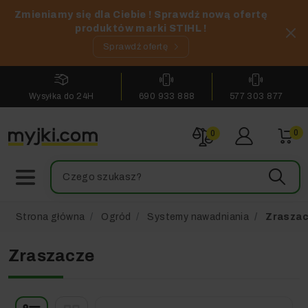
Zmieniamy się dla Ciebie ! Sprawdź nową ofertę
produktów marki STIHL !
Sprawdź ofertę
Wysyłka do 24H
690 933 888
577 303 877
0
0
Strona główna
Ogród
Systemy nawadniania
Zrasza
Zraszacze