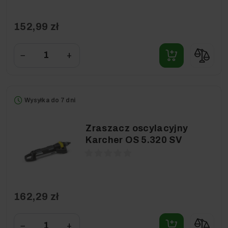
152,99 zł
−
+
Wysyłka do 7 dni
Zraszacz oscylacyjny
Karcher OS 5.320 SV
162,29 zł
−
+