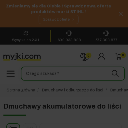
Zmieniamy się dla Ciebie ! Sprawdź nową ofertę
produktów marki STIHL !
Sprawdź ofertę
Wysyłka do 24H
690 933 888
577 303 877
0
0
Strona główna
Dmuchawy i odkurzacze do liści
Dmuchawy
Dmuchawy akumulatorowe do liści