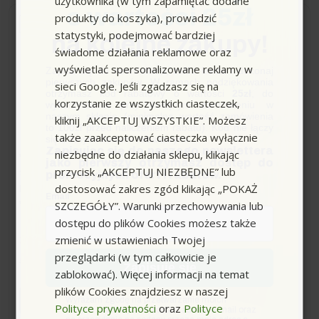
użytkownika (w tym zapamiętać dodane
o wartości 25zł
produkty do koszyka), prowadzić
Niedostępny
statystyki, podejmować bardziej
na kolejne zakupy!
świadome działania reklamowe oraz
Stihl BGA 45 (420m³/h,
wyświetlać spersonalizowane reklamy w
Zapisz się do newslettera, załóż konto i dokonaj
5N) Dmuchawa
pierwszych zakupów. W ramach podziękowania
sieci Google. Jeśli zgadzasz się na
otrzymasz kod rabatowy o wartości
25zł
, do
Akumulatorowa
korzystanie ze wszystkich ciasteczek,
wykorzystania przy kolejnym zamówieniu w
naszym sklepie (minimalna wartość zamówienia
kliknij „AKCEPTUJ WSZYSTKIE”. Możesz
to 100zł przed naliczeniem rabatu). Kod nie łączy
także zaakceptować ciasteczka wyłącznie
się z innymi kodami rabatowymi.
Zapisując się do naszego newslettera
niezbędne do działania sklepu, klikając
Waga bez akcesoriów (kg):
2.2
jako pierwszy otrzymasz dostęp do
przycisk „AKCEPTUJ NIEZBĘDNE” lub
System akumulatorowy:
litowo-jonowy
promocyjnych ofert i rabatów.
dostosować zakres zgód klikając „POKAŻ
Napięcie znamionowe V:
18
Email
SZCZEGÓŁY”. Warunki przechowywania lub
Wydajność turbiny z dyszą okrągłą (m³/h):
420
dostępu do plików Cookies możesz także
369,00 zł
zmienić w ustawieniach Twojej
-220,00 zł
przeglądarki (w tym całkowicie je
589,00 zł
Sugerowana cena producenta
Zapisuję się
zablokować). Więcej informacji na temat
plików Cookies znajdziesz w naszej
zgoda
Wyrażam zgodę na przetwarzanie moich
Polityce prywatności
oraz
Polityce
danych osobowych w postaci adresu e-mail oraz