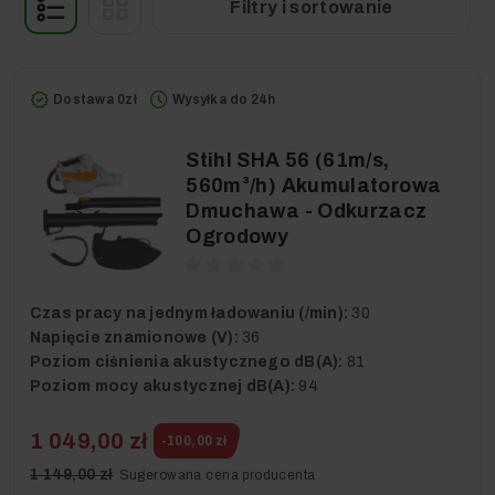
Filtry i sortowanie
Dostawa 0zł
Wysyłka do 24h
Stihl SHA 56 (61m/s,
560m³/h) Akumulatorowa
Dmuchawa - Odkurzacz
Ogrodowy
Czas pracy na jednym ładowaniu (/min):
30
Napięcie znamionowe (V):
36
Poziom ciśnienia akustycznego dB(A):
81
Poziom mocy akustycznej dB(A):
94
1 049,00 zł
-100,00 zł
1 149,00 zł
Sugerowana cena producenta