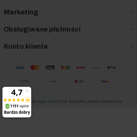
Marketing

Obsługiwane płatności

Konto klienta

Copyright ©
myjki.com
2026. Wszystkie prawa zastrzeżone.