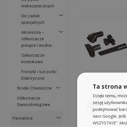
niebezpiecznych
Do zadań
specjalnych
Akcesoria –
odkurzacze
piorące i wodne
Odkurzacze
kominkowe
Froterki i szczotki
Elektryczne
Ta strona w
Środki Chemiczne
Dzięki temu, moż
Odkurzacze
sesję użytkownik
Samoobsługowe
podejmować bardz
sieci Google. Jeś
Parownice
WSZYSTKIE”. Może