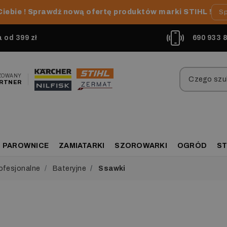
Ciebie ! Sprawdź nową ofertę produktów marki STIHL !
Sp
od 399 zł
690 933 
ZOWANY
RTNER
PAROWNICE
ZAMIATARKI
SZOROWARKI
OGRÓD
ST
ofesjonalne
Bateryjne
Ssawki