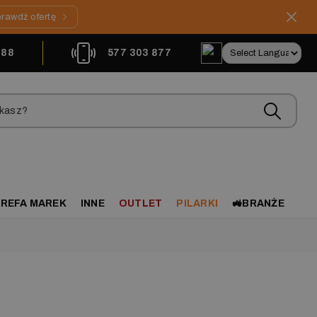
rawdź ofertę
888
577 303 877
REFA MAREK
INNE
OUTLET
PILARKI
🚜BRANŻE