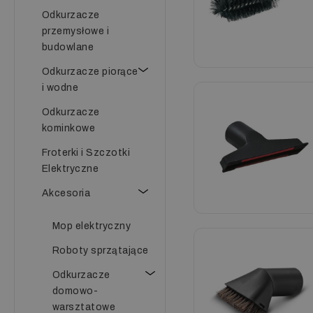
Odkurzacze
przemysłowe i
budowlane
Odkurzacze piorące
i wodne
Odkurzacze
kominkowe
Froterki i Szczotki
Elektryczne
Akcesoria
Mop elektryczny
Roboty sprzątające
Odkurzacze
domowo-
warsztatowe