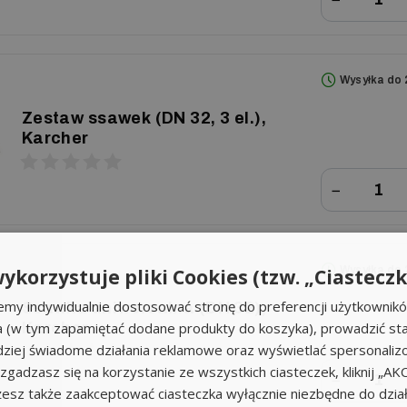
Wysyłka do 
Zestaw ssawek (DN 32, 3 el.),
Karcher
−
Wysyłka do 
ykorzystuje pliki Cookies (tzw. „Ciasteczk
emy indywidualnie dostosować stronę do preferencji użytkownik
Ssawka uniwersalna (DN 32),
a (w tym zapamiętać dodane produkty do koszyka), prowadzić sta
Karcher
iej świadome działania reklamowe oraz wyświetlać spersonali
li zgadzasz się na korzystanie ze wszystkich ciasteczek, kliknij „A
−
sz także zaakceptować ciasteczka wyłącznie niezbędne do działa