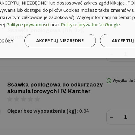
k „AKCEPTUJ NIEZBĘDNE” lub dostosować zakres zgód klikając „
ywania lub dostępu do plików Cookies możesz także zmienić w u
ki (w tym całkowicie je zablokować). Więcej informacji na temat 
Wysyłka do 
zej
Polityce prywatności
oraz
Polityce prywatności Google
.
Ssawka podłogowa (DN 32),
Karcher
EGÓŁY
AKCEPTUJ NIEZBĘDNE
AKCEPTUJ
−
Wysyłka do 
Ssawka podłogowa do odkurzaczy
akumulatorowych HV, Karcher
Ciężar bez wyposażenia [kg]:
0.34
−