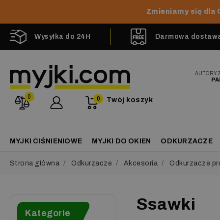
Zmieniamy się dla 
Wysyłka do 24H
Darmowa dostawa 
AUTORY
PA
0
0
Twój koszyk
MYJKI CIŚNIENIOWE
MYJKI DO OKIEN
ODKURZACZE
Strona główna
Odkurzacze
Akcesoria
Odkurzacze pr
Ssawki
Kategorie