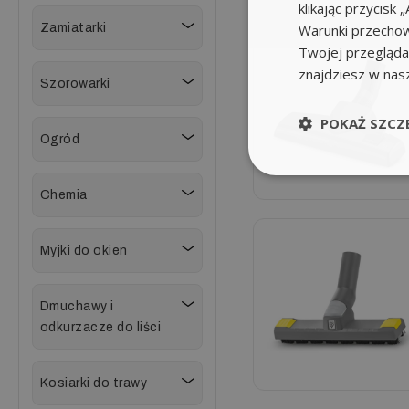
klikając przycis
Zamiatarki
Warunki przechow
Twojej przeglądar
znajdziesz w nas
Szorowarki
POKAŻ SZCZ
Ogród
Chemia
Myjki do okien
Dmuchawy i
odkurzacze do liści
Kosiarki do trawy