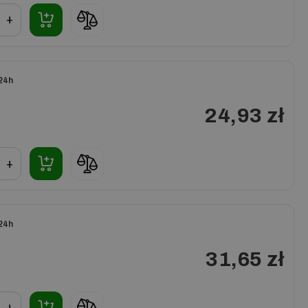
+
24h
24,93 zł
+
24h
31,65 zł
+