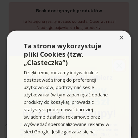
Brak dostępnych produktów
Ta kategoria jest tymczasowo pusta. Obserwuj nas!
Niedługo pojawią się tutaj produkty.
×
Ta strona wykorzystuje
pliki Cookies (tzw.
„Ciasteczka”)
Dzięki temu, możemy indywidualnie
Zrób pierwszy krok i odbierz
dostosować stronę do preferencji
Newsletter
użytkowników, podtrzymać sesję
Kod rabatowy
użytkownika (w tym zapamiętać dodane
o wartości 25zł
Zapisz się i bądź na bieżąco z naszymi nowościami i
produkty do koszyka), prowadzić
ofertami!
statystyki, podejmować bardziej
na kolejne zakupy!
*Dowiaduj się o premierach i promocjach jako pierwszy.
świadome działania reklamowe oraz
wyświetlać spersonalizowane reklamy w
Zapisz się do newslettera, załóż konto i dokonaj
Email
pierwszych zakupów. W ramach podziękowania
sieci Google. Jeśli zgadzasz się na
Zapisuję się!
otrzymasz kod rabatowy o wartości
25zł
, do