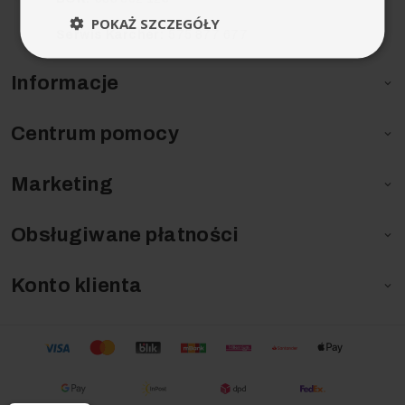
POKAŻ SZCZEGÓŁY
Serwis Karcher:
575 877 677
Informacje

Centrum pomocy

Marketing

Obsługiwane płatności

Konto klienta
