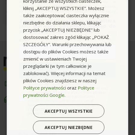
korzystanie ze wszystkich ciasteczek,
wykorzystania przy kolejnym zamówieniu w
naszym sklepie (minimalna wartość zamówienia
Możesz zrezygnować w każdej chwili. W tym celu należy
kliknij „AKCEPTUJ WSZYSTKIE”. Możesz
to 100zł przed naliczeniem rabatu). Kod nie łączy
odnaleźć szczegóły w naszej informacji prawnej.
także zaakceptować ciasteczka wyłącznie
się z innymi kodami rabatowymi.
Zapisując się do naszego newslettera
niezbędne do działania sklepu, klikając
jako pierwszy otrzymasz dostęp do
przycisk „AKCEPTUJ NIEZBĘDNE” lub
promocyjnych ofert i rabatów.
dostosować zakres zgód klikając „POKAŻ
Email
SZCZEGÓŁY”. Warunki przechowywania lub
dostępu do plików Cookies możesz także
zmienić w ustawieniach Twojej
przeglądarki (w tym całkowicie je
Zapisuję się
zablokować). Więcej informacji na temat
plików Cookies znajdziesz w naszej
sklep@myjki.com
zgoda
Wyrażam zgodę na przetwarzanie moich
Polityce prywatności
oraz
Polityce
danych osobowych w postaci adresu e-mail oraz
na przesyłanie na podany przeze mnie adres e-
prywatności Google
.
mail informacji handlowej o produktach i
Masz do nas pytania? Zadzwoń!
usługach oferowanych w ramach usługi
Pn-Pt. - 8:00 - 16:00
Newsletter przez ocean.com sp. z o.o. sp. k.
Zapoznałem/łam się i akceptuję politykę
AKCEPTUJ WSZYSTKIE
prywatności. *(wymagane)
880 014 265
Sprzedaż:
AKCEPTUJ NIEZBĘDNE
BOK:
883 002 125