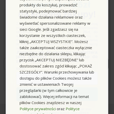
o wartości 25zł
produkty do koszyka), prowadzić
statystyki, podejmować bardziej
na kolejne zakupy!
świadome działania reklamowe oraz
Newsletter
wyświetlać spersonalizowane reklamy w
Zapisz się do newslettera, załóż konto i dokonaj
pierwszych zakupów. W ramach podziękowania
sieci Google. Jeśli zgadzasz się na
otrzymasz kod rabatowy o wartości
25zł
, do
korzystanie ze wszystkich ciasteczek,
wykorzystania przy kolejnym zamówieniu w
Zapisz się i bądź na bieżąco z naszymi nowościami i
naszym sklepie (minimalna wartość zamówienia
kliknij „AKCEPTUJ WSZYSTKIE”. Możesz
ofertami!
to 100zł przed naliczeniem rabatu). Kod nie łączy
także zaakceptować ciasteczka wyłącznie
*Dowiaduj się o premierach i promocjach jako pierwszy.
się z innymi kodami rabatowymi.
Zapisując się do naszego newslettera
niezbędne do działania sklepu, klikając
jako pierwszy otrzymasz dostęp do
przycisk „AKCEPTUJ NIEZBĘDNE” lub
Email
promocyjnych ofert i rabatów.
Zapisuję się!
dostosować zakres zgód klikając „POKAŻ
Email
SZCZEGÓŁY”. Warunki przechowywania lub
Możesz zrezygnować w każdej chwili. W tym celu należy
dostępu do plików Cookies możesz także
odnaleźć szczegóły w naszej informacji prawnej.
zmienić w ustawieniach Twojej
przeglądarki (w tym całkowicie je
Zapisuję się
zablokować). Więcej informacji na temat
plików Cookies znajdziesz w naszej
zgoda
Wyrażam zgodę na przetwarzanie moich
Polityce prywatności
oraz
Polityce
danych osobowych w postaci adresu e-mail oraz
na przesyłanie na podany przeze mnie adres e-