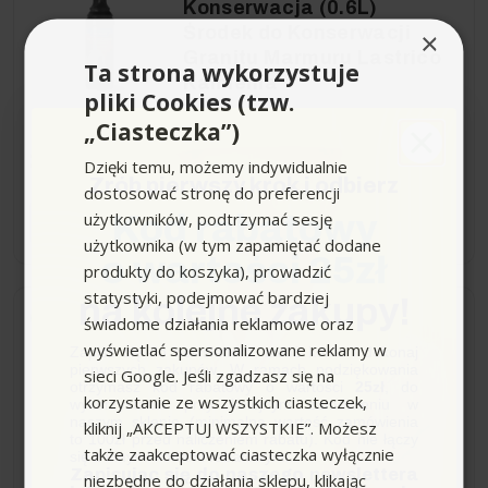
Konserwacja (0.6L)
Środek do Konserwacji
×
Granitu Marmuru Lastrico
Ta strona wykorzystuje
Kamienia
pliki Cookies (tzw.
„Ciasteczka”)
24,99 zł
Dzięki temu, możemy indywidualnie
Zrób pierwszy krok i odbierz
dostosować stronę do preferencji
użytkowników, podtrzymać sesję
Kod rabatowy
−
+
użytkownika (w tym zapamiętać dodane
o wartości 25zł
produkty do koszyka), prowadzić
statystyki, podejmować bardziej
na kolejne zakupy!
Wysyłka do 24h
świadome działania reklamowe oraz
wyświetlać spersonalizowane reklamy w
Zapisz się do newslettera, załóż konto i dokonaj
pierwszych zakupów. W ramach podziękowania
sieci Google. Jeśli zgadzasz się na
RM 615 Ultra Piana (1L)
otrzymasz kod rabatowy o wartości
25zł
, do
korzystanie ze wszystkich ciasteczek,
piana aktywna, Karcher
wykorzystania przy kolejnym zamówieniu w
naszym sklepie (minimalna wartość zamówienia
kliknij „AKCEPTUJ WSZYSTKIE”. Możesz
to 100zł przed naliczeniem rabatu). Kod nie łączy
także zaakceptować ciasteczka wyłącznie
się z innymi kodami rabatowymi.
Zapisując się do naszego newslettera
niezbędne do działania sklepu, klikając