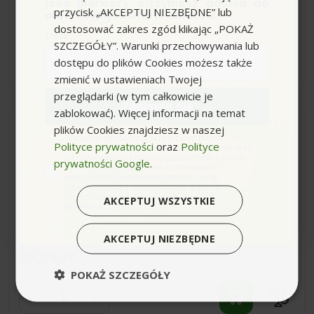
jako pierwszy otrzymasz dostęp do
przycisk „AKCEPTUJ NIEZBĘDNE” lub
promocyjnych ofert i rabatów.
25,95 zł
dostosować zakres zgód klikając „POKAŻ
Email
SZCZEGÓŁY”. Warunki przechowywania lub
dostępu do plików Cookies możesz także
−
+
zmienić w ustawieniach Twojej
przeglądarki (w tym całkowicie je
Zapisuję się
zablokować). Więcej informacji na temat
Wysyłka do 24h
plików Cookies znajdziesz w naszej
zgoda
Wyrażam zgodę na przetwarzanie moich
Polityce prywatności
oraz
Polityce
danych osobowych w postaci adresu e-mail oraz
na przesyłanie na podany przeze mnie adres e-
prywatności Google
.
RM 763 (1L, dozowanie
mail informacji handlowej o produktach i
1%) Carpet PRO płyn do
usługach oferowanych w ramach usługi
Newsletter przez ocean.com sp. z o.o. sp. k.
płukania, Karcher
Zapoznałem/łam się i akceptuję politykę
AKCEPTUJ WSZYSTKIE
prywatności. *(wymagane)
AKCEPTUJ NIEZBĘDNE
26,34 zł
POKAŻ SZCZEGÓŁY
−
+