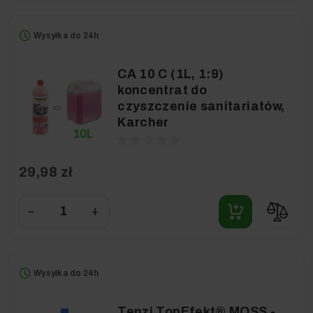
Wysyłka do 24h
CA 10 C (1L, 1:9)
koncentrat do
czyszczenie sanitariatów,
Karcher
29,98 zł
−
+
Wysyłka do 24h
Tenzi TopEfekt® MOSS -