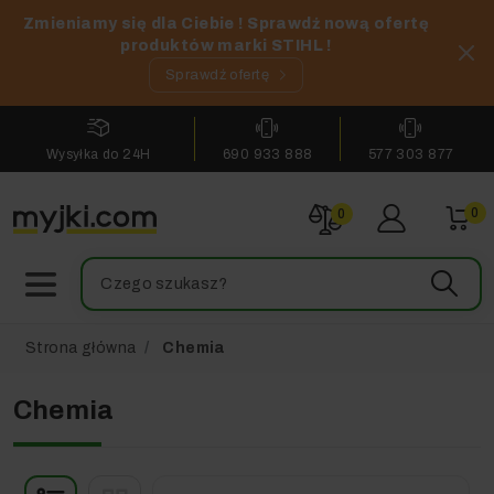
Zmieniamy się dla Ciebie ! Sprawdź nową ofertę
produktów marki STIHL !
Sprawdź ofertę
Wysyłka do 24H
690 933 888
577 303 877
0
0
Strona główna
Chemia
Chemia