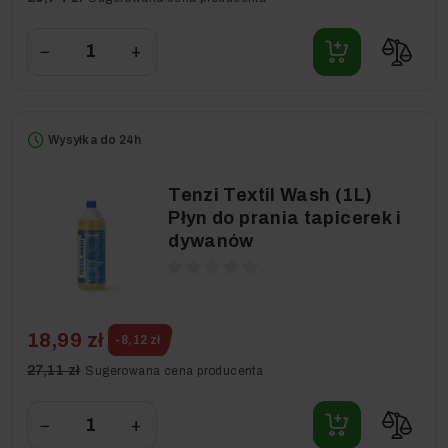
−
+
Wysyłka do 24h
Tenzi Textil Wash (1L)
Płyn do prania tapicerek i
dywanów
18,99 zł
-8,12 zł
27,11 zł
Sugerowana cena producenta
−
+