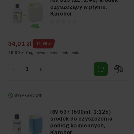
RM 519 (1L, 1:40) środek
czyszczący w płynie,
Karcher
34,01 zł
-14,99 zł
49,00 zł
Sugerowana cena producenta
−
+
Wysyłka do 24h
RM 537 (500ml, 1:125)
środek do czyszczenia
podłóg kamiennych,
Karcher