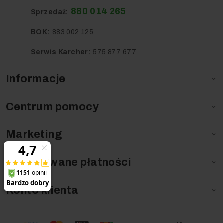
880 014 265
Sprzedaż:
BOK:
883 002 125
Serwis Karcher:
575 877 677
Informacje

Centrum pomocy

Marketing

Obsługiwane płatności

Konto klienta
