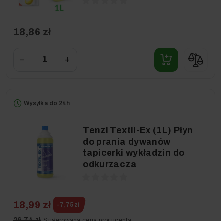
18,86 zł
−
+
Wysyłka do 24h
Tenzi Textil-Ex (1L) Płyn
do prania dywanów
tapicerki wykładzin do
odkurzacza
18,99 zł
-7,75 zł
26,74 zł
Sugerowana cena producenta