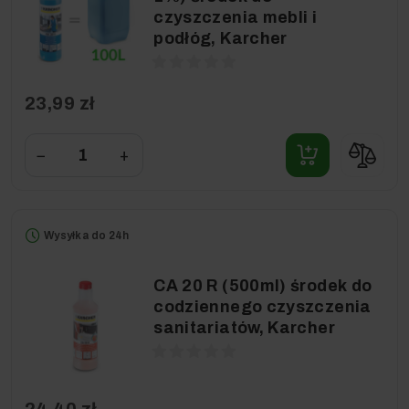
czyszczenia mebli i
podłóg, Karcher
23,99 zł
−
+
Wysyłka do 24h
CA 20 R (500ml) środek do
codziennego czyszczenia
sanitariatów, Karcher
24,40 zł