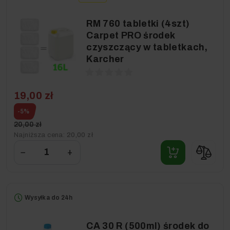
RM 760 tabletki (4szt)
Carpet PRO środek
czyszczący w tabletkach,
Karcher
19,00 zł
-5%
20,00 zł
Najniższa cena:
20,00 zł
−
+
Wysyłka do 24h
CA 30 R (500ml) środek do