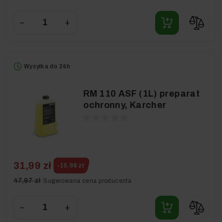
−
+
Wysyłka do 24h
RM 110 ASF (1L) preparat
ochronny, Karcher
31,99 zł
-15,98 zł
47,97 zł
Sugerowana cena producenta
−
+