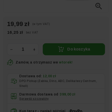
zoom_in
19,99 zł
(w tym VAT)
16,25 zł
bez VAT
−
+
Do koszyka
Zamów, a otrzymasz we
wtorek!
Dostawa od:
12,00 zł
DPD Pickup (Żabka, Dino, ABC, Delikatesy Centrum,
Shell)
Darmowa dostawa od
399,00 zł
Sprawdź szczegóły
Kup teraz - zapłać później