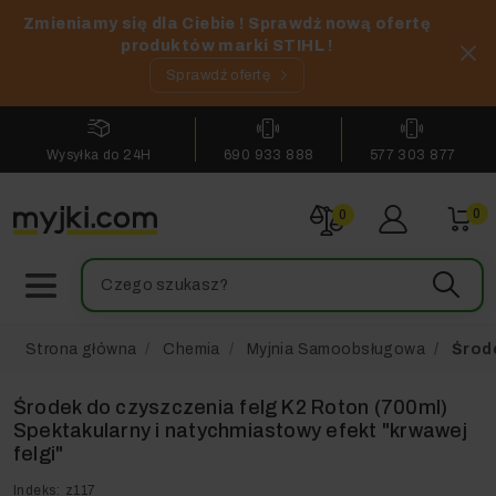
Zmieniamy się dla Ciebie ! Sprawdź nową ofertę
produktów marki STIHL !
Sprawdź ofertę
Wysyłka do 24H
690 933 888
577 303 877
0
0
Strona główna
Chemia
Myjnia Samoobsługowa
Środe
Środek do czyszczenia felg K2 Roton (700ml)
Spektakularny i natychmiastowy efekt "krwawej
felgi"
Indeks:
z117