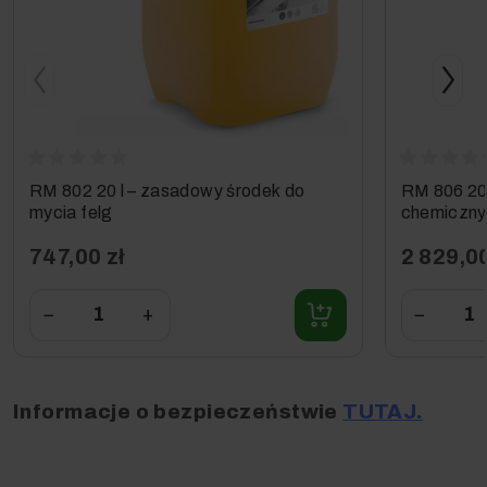
RM 802 20 l – zasadowy środek do
RM 806 20
mycia felg
chemiczny
747,00 zł
2 829,00
−
+
−
Informacje o bezpieczeństwie
TUTAJ.