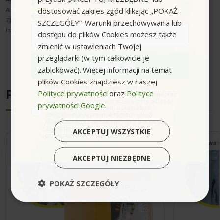
promocyjnych ofert i rabatów.
dostosować zakres zgód klikając „POKAŻ
Alfred-Kärcher-Strasse 28-40
Email
SZCZEGÓŁY”. Warunki przechowywania lub
71364 Winnenden
info@karcher.com
dostępu do plików Cookies możesz także
zmienić w ustawieniach Twojej
przeglądarki (w tym całkowicie je
Zapisuję się
zablokować). Więcej informacji na temat
plików Cookies znajdziesz w naszej
zgoda
Wyrażam zgodę na przetwarzanie moich
Polityce prywatności
oraz
Polityce
Podobne urządzenia
danych osobowych w postaci adresu e-mail oraz
na przesyłanie na podany przeze mnie adres e-
prywatności Google
.
mail informacji handlowej o produktach i
usługach oferowanych w ramach usługi
Newsletter przez ocean.com sp. z o.o. sp. k.
Zapoznałem/łam się i akceptuję politykę
AKCEPTUJ WSZYSTKIE
prywatności. *(wymagane)
Dostawa 0zł
Wysyłka do 24h
Dostawa 0
AKCEPTUJ NIEZBĘDNE
POKAŻ SZCZEGÓŁY