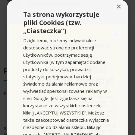
Dane techniczne
×
Ta strona wykorzystuje
pliki Cookies (tzw.
Wielkość opakowania (ml)
700
„Ciasteczka”)
Dzięki temu, możemy indywidualnie
Zrób pierwszy krok i odbierz
dostosować stronę do preferencji
Rozwiń pełen opis produktu
użytkowników, podtrzymać sesję
Kod rabatowy
użytkownika (w tym zapamiętać dodane
o wartości 25zł
produkty do koszyka), prowadzić
Producent
statystyki, podejmować bardziej
na kolejne zakupy!
świadome działania reklamowe oraz
wyświetlać spersonalizowane reklamy w
Zapisz się do newslettera, załóż konto i dokonaj
Producent
: Karcher
pierwszych zakupów. W ramach podziękowania
sieci Google. Jeśli zgadzasz się na
otrzymasz kod rabatowy o wartości
25zł
, do
korzystanie ze wszystkich ciasteczek,
wykorzystania przy kolejnym zamówieniu w
naszym sklepie (minimalna wartość zamówienia
kliknij „AKCEPTUJ WSZYSTKIE”. Możesz
to 100zł przed naliczeniem rabatu). Kod nie łączy
także zaakceptować ciasteczka wyłącznie
się z innymi kodami rabatowymi.
Zapisując się do naszego newslettera
niezbędne do działania sklepu, klikając
Nazwa producenta oraz o
soba odpowiedzialna w UE
:
jako pierwszy otrzymasz dostęp do
przycisk „AKCEPTUJ NIEZBĘDNE” lub
Alfred Kärcher SE & Co. KG