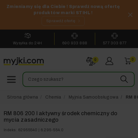
Zmieniamy się dla Ciebie ! Sprawdź nową ofertę
produktów marki STIHL !
Sprawdź ofertę
Wysyłka do 24H
690 933 888
577 303 877
0
0
Strona główna
Chemia
Myjnia Samoobsługowa
RM 80
RM 806 200 l aktywny środek chemiczny do
mycia zasadniczego
Indeks:
62955540 | 6.295-554.0