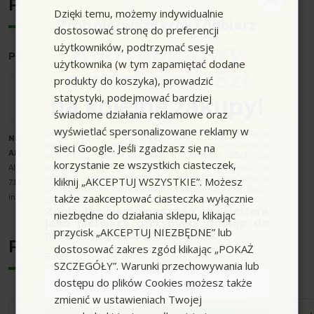
Producent
Dzięki temu, możemy indywidualnie
Zrób pierwszy krok i odbierz
dostosować stronę do preferencji
użytkowników, podtrzymać sesję
Kod rabatowy
Producent
: Karcher
użytkownika (w tym zapamiętać dodane
o wartości 25zł
produkty do koszyka), prowadzić
statystyki, podejmować bardziej
na kolejne zakupy!
świadome działania reklamowe oraz
wyświetlać spersonalizowane reklamy w
Zapisz się do newslettera, załóż konto i dokonaj
Nazwa producenta oraz o
soba odpowiedzialna w UE
:
pierwszych zakupów. W ramach podziękowania
sieci Google. Jeśli zgadzasz się na
Alfred Kärcher SE & Co. KG
otrzymasz kod rabatowy o wartości
25zł
, do
korzystanie ze wszystkich ciasteczek,
wykorzystania przy kolejnym zamówieniu w
Alfred-Kärcher-Strasse 28-40
naszym sklepie (minimalna wartość zamówienia
kliknij „AKCEPTUJ WSZYSTKIE”. Możesz
71364 Winnenden
to 100zł przed naliczeniem rabatu). Kod nie łączy
także zaakceptować ciasteczka wyłącznie
info@karcher.com
się z innymi kodami rabatowymi.
Zapisując się do naszego newslettera
niezbędne do działania sklepu, klikając
jako pierwszy otrzymasz dostęp do
przycisk „AKCEPTUJ NIEZBĘDNE” lub
promocyjnych ofert i rabatów.
Podobne urządzenia
dostosować zakres zgód klikając „POKAŻ
Email
SZCZEGÓŁY”. Warunki przechowywania lub
dostępu do plików Cookies możesz także
zmienić w ustawieniach Twojej