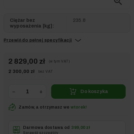
zoom_in
Ciężar bez
235.8
wyposażenia [kg]:
Przewiń do pełnej specyfikacji
2 829,00 zł
(w tym VAT)
2 300,00 zł
bez VAT
−
+
Do koszyka
Zamów, a otrzymasz we
wtorek!
Darmowa dostawa od
399,00 zł
Sprawdź szczegóły