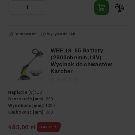
−
+
Dostawa 0zł
Wysyłka do 24h
WRE 18-55 Battery
(2800obr/min,18V)
Wycinak do chwastów
Karcher
Napięcie [V]:
18
Szerokość [mm]:
230
Wysokość [mm]:
1320
Głębokość [mm]:
380
485,00 zł
-144,00 zł