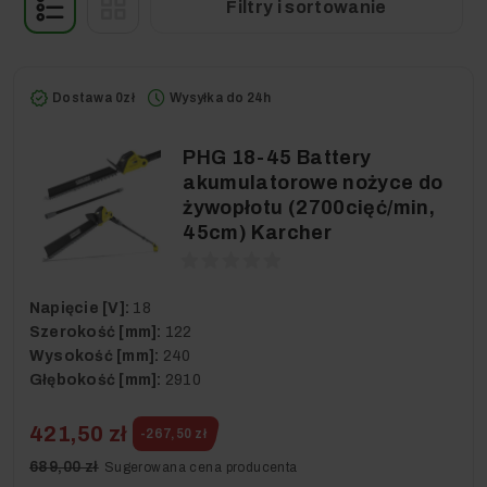
Filtry i sortowanie
Dostawa 0zł
Wysyłka do 24h
PHG 18-45 Battery
akumulatorowe nożyce do
żywopłotu (2700cięć/min,
45cm) Karcher
Napięcie [V]:
18
Szerokość [mm]:
122
Wysokość [mm]:
240
Głębokość [mm]:
2910
421,50 zł
-267,50 zł
689,00 zł
Sugerowana cena producenta