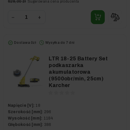
629,00 zł
Sugerowana cena producenta
−
+
Dostawa 0zł
Wysyłka do 7 dni
LTR 18-25 Battery Set
podkaszarka
akumulatorowa
(9500obr/min, 25cm)
Karcher
Napięcie [V]:
18
Szerokość [mm]:
296
Wysokość [mm]:
1184
Głębokość [mm]:
386