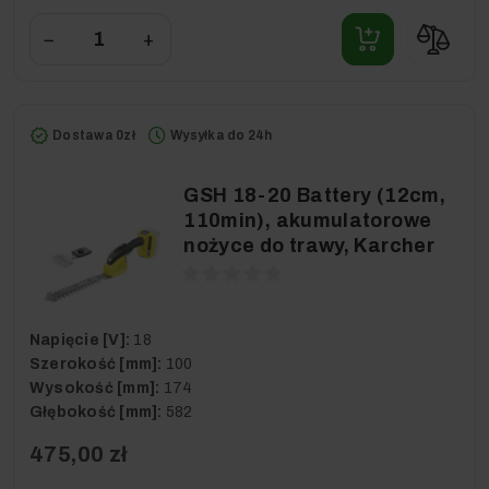
−
+
Dostawa 0zł
Wysyłka do 24h
GSH 18-20 Battery (12cm,
110min), akumulatorowe
nożyce do trawy, Karcher
Napięcie [V]:
18
Szerokość [mm]:
100
Wysokość [mm]:
174
Głębokość [mm]:
582
475,00 zł