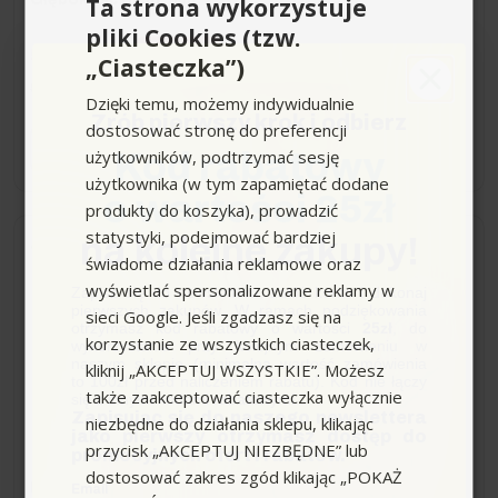
Ta strona wykorzystuje
pliki Cookies (tzw.
598,99 zł
-340,00 zł
„Ciasteczka”)
938,99 zł
Sugerowana cena producenta
Dzięki temu, możemy indywidualnie
Zrób pierwszy krok i odbierz
dostosować stronę do preferencji
−
+
użytkowników, podtrzymać sesję
Kod rabatowy
użytkownika (w tym zapamiętać dodane
o wartości 25zł
produkty do koszyka), prowadzić
statystyki, podejmować bardziej
na kolejne zakupy!
Dostawa 0zł
Wysyłka do 7 dni
świadome działania reklamowe oraz
wyświetlać spersonalizowane reklamy w
Zapisz się do newslettera, załóż konto i dokonaj
WRE 18-55 Battery Set
pierwszych zakupów. W ramach podziękowania
sieci Google. Jeśli zgadzasz się na
otrzymasz kod rabatowy o wartości
25zł
, do
(2300obr/min,180mm)
korzystanie ze wszystkich ciasteczek,
wykorzystania przy kolejnym zamówieniu w
Wycinak do chwastów
naszym sklepie (minimalna wartość zamówienia
kliknij „AKCEPTUJ WSZYSTKIE”. Możesz
to 100zł przed naliczeniem rabatu). Kod nie łączy
Karcher (ŁADOWARKA +
także zaakceptować ciasteczka wyłącznie
się z innymi kodami rabatowymi.
BATERIA)
Zapisując się do naszego newslettera
niezbędne do działania sklepu, klikając
jako pierwszy otrzymasz dostęp do
(3)
przycisk „AKCEPTUJ NIEZBĘDNE” lub
promocyjnych ofert i rabatów.
dostosować zakres zgód klikając „POKAŻ
Napięcie [V]:
18
Email