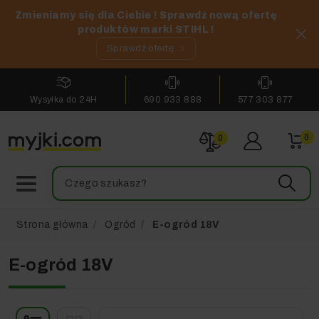
Zmieniamy się dla Ciebie ! Sprawdź nową ofertę
produktów marki STIHL !
Sprawdź ofertę
Wysyłka do 24H
690 933 888
577 303 877
0
0
Strona główna
Ogród
E-ogród 18V
E-ogród 18V