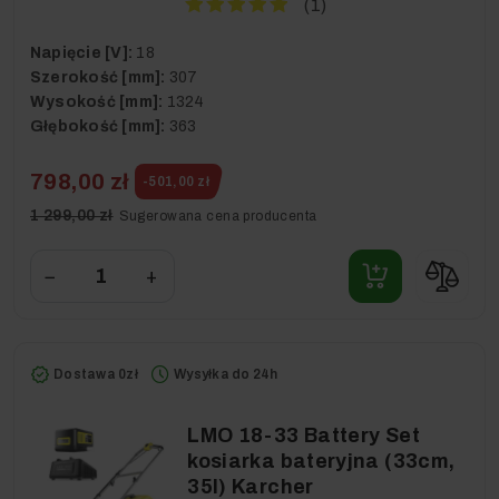
(1)
Napięcie [V]:
18
Szerokość [mm]:
307
Wysokość [mm]:
1324
Głębokość [mm]:
363
798,00 zł
-501,00 zł
1 299,00 zł
Sugerowana cena producenta
−
+
Dostawa 0zł
Wysyłka do 24h
LMO 18-33 Battery Set
kosiarka bateryjna (33cm,
35l) Karcher