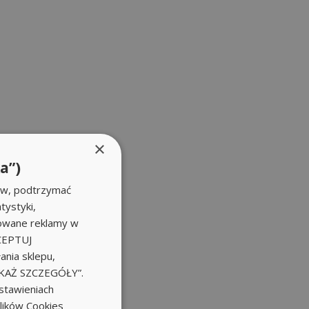
×
a”)
ów, podtrzymać
tystyki,
zowane reklamy w
KCEPTUJ
nia sklepu,
POKAŻ SZCZEGÓŁY”.
stawieniach
plików Cookies