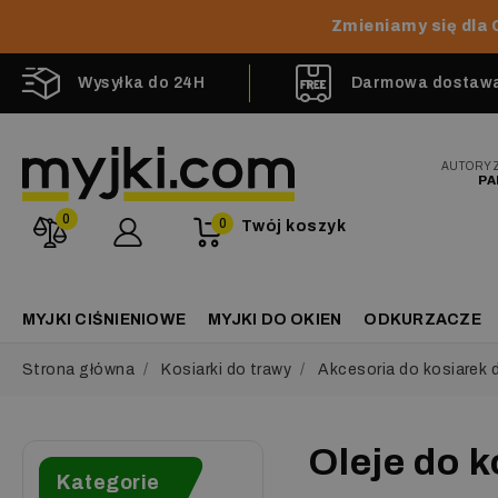
Zmieniamy się dla 
Wysyłka do 24H
Darmowa dostawa 
AUTORY
PA
0
0
Twój koszyk
MYJKI CIŚNIENIOWE
MYJKI DO OKIEN
ODKURZACZE
Strona główna
Kosiarki do trawy
Akcesoria do kosiarek 
Oleje do 
Kategorie