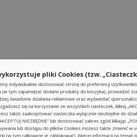
ykorzystuje pliki Cookies (tzw. „Ciasteczk
emy indywidualnie dostosować stronę do preferencji użytkownik
a (w tym zapamiętać dodane produkty do koszyka), prowadzić sta
iej świadome działania reklamowe oraz wyświetlać spersonali
li zgadzasz się na korzystanie ze wszystkich ciasteczek, kliknij „A
sz także zaakceptować ciasteczka wyłącznie niezbędne do działa
k „AKCEPTUJ NIEZBĘDNE” lub dostosować zakres zgód klikając „
ywania lub dostępu do plików Cookies możesz także zmienić w u
ki (w tym całkowicie je zablokować). Więcej informacji na temat 