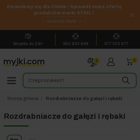
Zmieniamy się dla Ciebie ! Sprawdź nową ofertę
produktów marki STIHL !
Sprawdź ofertę
Wysyłka do 24H
690 933 888
577 303 877
0
0
Strona główna
Rozdrabniacze do gałęzi i rębaki
Rozdrabniacze do gałęzi i rębaki