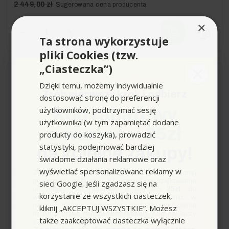
2 449,00 zł
Sugerowana cena producenta
×
−
+
Ta strona wykorzystuje
pliki Cookies (tzw.
„Ciasteczka”)
Dostawa 0zł
Wysyłka do 24h
Dzięki temu, możemy indywidualnie
Zrób pierwszy krok i odbierz
dostosować stronę do preferencji
Stihl GHE 355 (do 35mm,
użytkowników, podtrzymać sesję
Kod rabatowy
2750U/min) Rozdrabniacz
użytkownika (w tym zapamiętać dodane
Ogrodowy Elektryczny
o wartości 25zł
produkty do koszyka), prowadzić
statystyki, podejmować bardziej
na kolejne zakupy!
świadome działania reklamowe oraz
wyświetlać spersonalizowane reklamy w
Zapisz się do newslettera, załóż konto i dokonaj
Waga bez akcesoriów (kg):
30
pierwszych zakupów. W ramach podziękowania
sieci Google. Jeśli zgadzasz się na
Napięcie znamionowe V:
230
otrzymasz kod rabatowy o wartości
25zł
, do
korzystanie ze wszystkich ciasteczek,
Maks. śr. gałęzi (mm):
do 35
wykorzystania przy kolejnym zamówieniu w
naszym sklepie (minimalna wartość zamówienia
kliknij „AKCEPTUJ WSZYSTKIE”. Możesz
Znam. prędkość obr. narzędzia rob. U/min:
2750
to 100zł przed naliczeniem rabatu). Kod nie łączy
także zaakceptować ciasteczka wyłącznie
się z innymi kodami rabatowymi.
2 779,00 zł