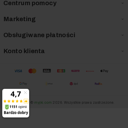
Centrum pomocy

Marketing

Obsługiwane płatności

Konto klienta

Copyright ©
myjki.com
2026. Wszystkie prawa zastrzeżone.