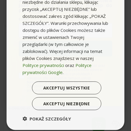
Zapisując się do naszego newslettera
niezbędne do działania sklepu, klikając
jako pierwszy otrzymasz dostęp do
przycisk „AKCEPTUJ NIEZBĘDNE” lub
promocyjnych ofert i rabatów.
−
+
dostosować zakres zgód klikając „POKAŻ
Email
SZCZEGÓŁY”. Warunki przechowywania lub
dostępu do plików Cookies możesz także
zmienić w ustawieniach Twojej
Dostawa 0zł
Wysyłka do 24h
przeglądarki (w tym całkowicie je
Zapisuję się
zablokować). Więcej informacji na temat
Stihl GH 460 C (7.9KM, do
plików Cookies znajdziesz w naszej
zgoda
Wyrażam zgodę na przetwarzanie moich
75mm) Spalinowy
Polityce prywatności
oraz
Polityce
danych osobowych w postaci adresu e-mail oraz
Rozdrabniacz Ogrodowy
na przesyłanie na podany przeze mnie adres e-
prywatności Google
.
mail informacji handlowej o produktach i
usługach oferowanych w ramach usługi
Newsletter przez ocean.com sp. z o.o. sp. k.
Zapoznałem/łam się i akceptuję politykę
AKCEPTUJ WSZYSTKIE
prywatności. *(wymagane)
8 319,00 zł
-1 080,00 zł
AKCEPTUJ NIEZBĘDNE
9 399,00 zł
Sugerowana cena producenta
POKAŻ SZCZEGÓŁY
−
+