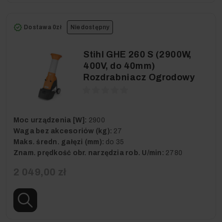
Dostawa 0zł
Niedostępny
Stihl GHE 260 S (2900W,
400V, do 40mm)
Rozdrabniacz Ogrodowy
Moc urządzenia [W]:
2900
Waga bez akcesoriów (kg):
27
Maks. średn. gałęzi (mm):
do 35
Znam. prędkość obr. narzędzia rob. U/min:
2780
2 049,00 zł