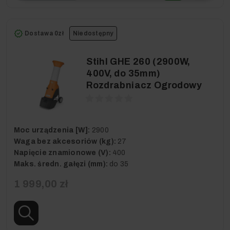
Dostawa 0zł
Niedostępny
Stihl GHE 260 (2900W,
400V, do 35mm)
Rozdrabniacz Ogrodowy
Moc urządzenia [W]:
2900
Waga bez akcesoriów (kg):
27
Napięcie znamionowe (V):
400
Maks. średn. gałęzi (mm):
do 35
1 999,00 zł