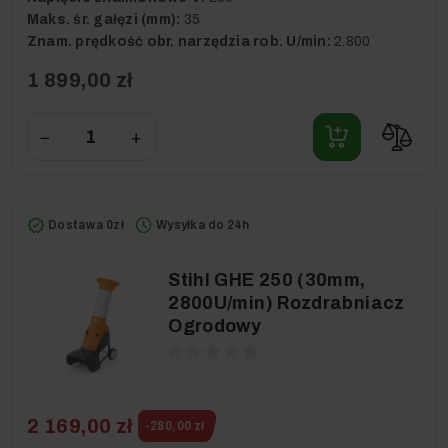
Maks. śr. gałęzi (mm):
35
Znam. prędkość obr. narzędzia rob. U/min:
2.800
1 899,00 zł
−
+
Dostawa 0zł
Wysyłka do 24h
Stihl GHE 250 (30mm,
2800U/min) Rozdrabniacz
Ogrodowy
2 169,00 zł
-280,00 zł