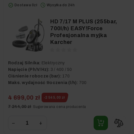
Dostawa 0zł
Wysyłka do 24h
HD 7/17 M PLUS (255bar,
700l/h) EASY!Force
Profesjonalna myjka
Karcher
Rodzaj Silnika:
Elektryczny
Napięcie (Ph/V/Hz):
3 / 400 / 50
Ciśnienie robocze (bar):
170
Maks. wydajność tłoczenia (l/h):
700
4 699,00 zł
-2 545,00 zł
7 244,00 zł
Sugerowana cena producenta
−
+