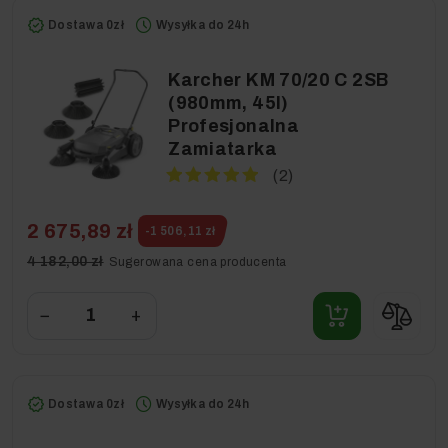
Dostawa 0zł
Wysyłka do 24h
Karcher KM 70/20 C 2SB
(980mm, 45l)
Profesjonalna
Zamiatarka
(2)
2 675,89 zł
-1 506,11 zł
4 182,00 zł
Sugerowana cena producenta
−
+
Dostawa 0zł
Wysyłka do 24h