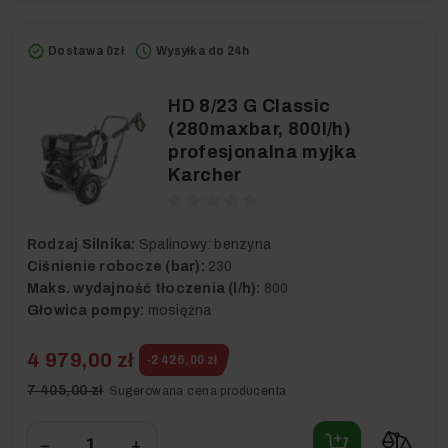
Dostawa 0zł
Wysyłka do 24h
HD 8/23 G Classic
(280maxbar, 800l/h)
profesjonalna myjka
Karcher
Rodzaj Silnika:
Spalinowy: benzyna
Ciśnienie robocze (bar):
230
Maks. wydajność tłoczenia (l/h):
800
Głowica pompy:
mosiężna
4 979,00 zł
-2 426,00 zł
7 405,00 zł
Sugerowana cena producenta
−
+