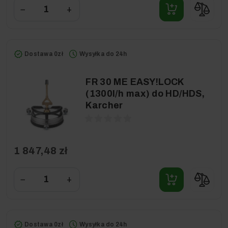
−
+
Dostawa 0zł
Wysyłka do 24h
FR 30 ME EASY!LOCK
(1300l/h max) do HD/HDS,
Karcher
1 847,48 zł
−
+
Dostawa 0zł
Wysyłka do 24h