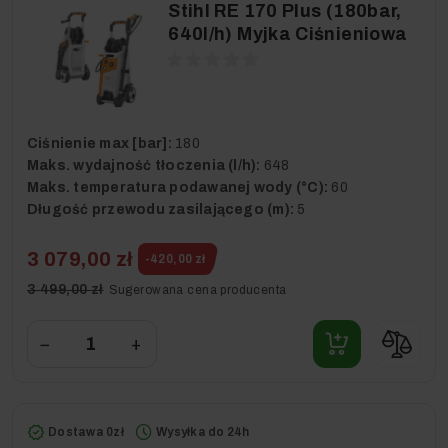
Stihl RE 170 Plus (180bar,
640l/h) Myjka Ciśnieniowa
Ciśnienie max [bar]:
180
Maks. wydajność tłoczenia (l/h):
648
Maks. temperatura podawanej wody (°C):
60
Długość przewodu zasilającego (m):
5
3 079,00 zł
-420,00 zł
3 499,00 zł
Sugerowana cena producenta
−
+
Dostawa 0zł
Wysyłka do 24h