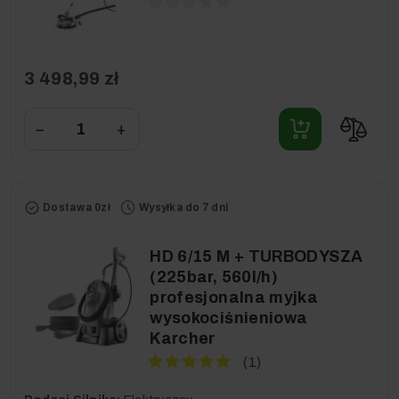
3 498,99 zł
−
+
Dostawa 0zł
Wysyłka do 7 dni
HD 6/15 M + TURBODYSZA
(225bar, 560l/h)
profesjonalna myjka
wysokociśnieniowa
Karcher
(1)