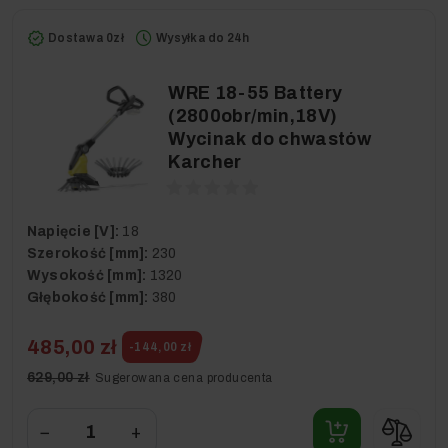
Dostawa 0zł
Wysyłka do 24h
WRE 18-55 Battery
(2800obr/min,18V)
Wycinak do chwastów
Karcher
Napięcie [V]:
18
Szerokość [mm]:
230
Wysokość [mm]:
1320
Głębokość [mm]:
380
485,00 zł
-144,00 zł
629,00 zł
Sugerowana cena producenta
−
+