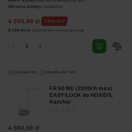
Maks. wydajność tłoczenia (l/h):
900
Głowica pompy:
mosiężna
4 245,88 zł
-3 909,12 zł
8 155,00 zł
Sugerowana cena producenta
−
+
Dostawa 0zł
Wysyłka do 7 dni
FR 50 ME (2200l/h max)
EASY!LOCK do HD/HDS,
Karcher
4 590,99 zł