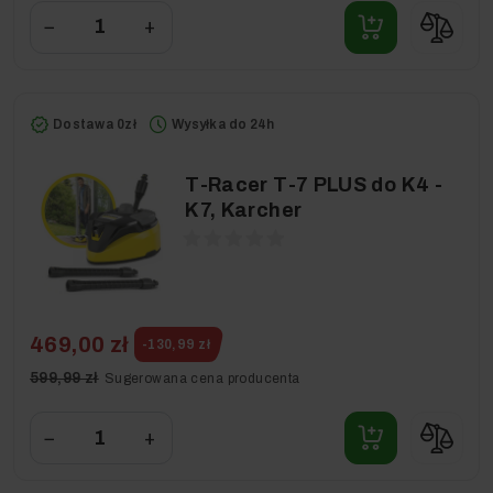
−
+
Dostawa 0zł
Wysyłka do 24h
T-Racer T-7 PLUS do K4 -
K7, Karcher
469,00 zł
-130,99 zł
599,99 zł
Sugerowana cena producenta
−
+