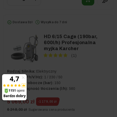
Dostawa 0zł
Wysyłka do 7 dni
HD 6/15 Cage (190bar,
600l/h) Profesjonalna
myjka Karcher
(1)
Rodzaj Silnika:
Elektryczny
Napięcie (Ph/V/Hz):
1 / 230 / 50
Ciśnienie robocze (bar):
150
Maks. wydajność tłoczenia (l/h):
560
5 069,00 zł
-1 179,00 zł
6 248,00 zł
Sugerowana cena producenta