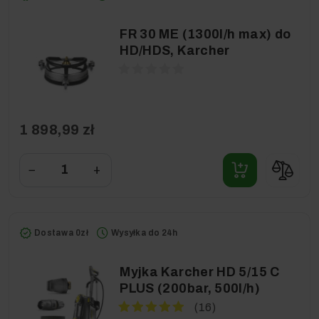
FR 30 ME (1300l/h max) do
HD/HDS, Karcher
1 898,99 zł
−
+
Dostawa 0zł
Wysyłka do 24h
Myjka Karcher HD 5/15 C
PLUS (200bar, 500l/h)
(16)