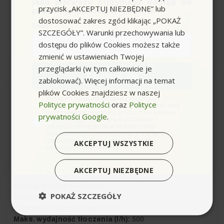
jako pierwszy otrzymasz dostęp do
2 397,99 zł
-2 601,01 zł
przycisk „AKCEPTUJ NIEZBĘDNE” lub
promocyjnych ofert i rabatów.
dostosować zakres zgód klikając „POKAŻ
4 999,00 zł
Sugerowana cena producenta
Email
SZCZEGÓŁY”. Warunki przechowywania lub
dostępu do plików Cookies możesz także
−
+
zmienić w ustawieniach Twojej
przeglądarki (w tym całkowicie je
Zapisuję się
zablokować). Więcej informacji na temat
plików Cookies znajdziesz w naszej
Dostawa 0zł
Wysyłka do 24h
zgoda
Wyrażam zgodę na przetwarzanie moich
Polityce prywatności
oraz
Polityce
danych osobowych w postaci adresu e-mail oraz
na przesyłanie na podany przeze mnie adres e-
prywatności Google
.
HD 5/15 C + TURBODYSZA
mail informacji handlowej o produktach i
usługach oferowanych w ramach usługi
MYJKA KARCHER
Newsletter przez ocean.com sp. z o.o. sp. k.
Zapoznałem/łam się i akceptuję politykę
AKCEPTUJ WSZYSTKIE
(3)
prywatności. *(wymagane)
AKCEPTUJ NIEZBĘDNE
Rodzaj Silnika:
Elektryczny
POKAŻ SZCZEGÓŁY
Napięcie (Ph/V/Hz):
1 / 230 / 50
Ciśnienie robocze (bar):
150
Maks. wydajność tłoczenia (l/h):
500