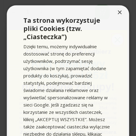
×
−
+
Ta strona wykorzystuje
pliki Cookies (tzw.
„Ciasteczka”)
Dostawa 0zł
Wysyłka do 24h
Dzięki temu, możemy indywidualnie
Zrób pierwszy krok i odbierz
dostosować stronę do preferencji
PREMIUM 190-12 POWER
użytkowników, podtrzymać sesję
Kod rabatowy
+ szczotka Power Patio
użytkownika (w tym zapamiętać dodane
(190bar, 650l/h) myjka
o wartości 25zł
produkty do koszyka), prowadzić
Nilfisk 9w1 CORE Głowica
statystyki, podejmować bardziej
Mosiężna
na kolejne zakupy!
świadome działania reklamowe oraz
(20)
wyświetlać spersonalizowane reklamy w
Zapisz się do newslettera, załóż konto i dokonaj
pierwszych zakupów. W ramach podziękowania
sieci Google. Jeśli zgadzasz się na
Ciśnienie max [bar]:
190
otrzymasz kod rabatowy o wartości
25zł
, do
korzystanie ze wszystkich ciasteczek,
Maks. wydajność tłoczenia (l/h):
650
wykorzystania przy kolejnym zamówieniu w
naszym sklepie (minimalna wartość zamówienia
Głowica pompy:
mosiężna
kliknij „AKCEPTUJ WSZYSTKIE”. Możesz
to 100zł przed naliczeniem rabatu). Kod nie łączy
Maks. temperatura doprowadzanej wody (°C):
60
także zaakceptować ciasteczka wyłącznie
się z innymi kodami rabatowymi.
Zapisując się do naszego newslettera
niezbędne do działania sklepu, klikając