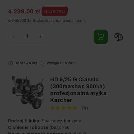
4 239,00 zł
-1 529,00 zł
5 768,00 zł
Sugerowana cena producenta
−
+
Dostawa 0zł
Wysyłka do 24h
HD 9/25 G Classic
(300maxbar, 900l/h)
profesjonalna myjka
Karcher
(4)
Rodzaj Silnika:
Spalinowy: benzyna
Ciśnienie robocze (bar):
250