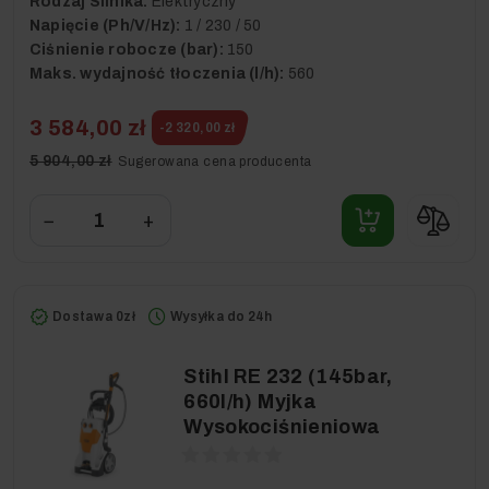
Rodzaj Silnika:
Elektryczny
Napięcie (Ph/V/Hz):
1 / 230 / 50
Ciśnienie robocze (bar):
150
Maks. wydajność tłoczenia (l/h):
560
3 584,00 zł
-2 320,00 zł
5 904,00 zł
Sugerowana cena producenta
−
+
Dostawa 0zł
Wysyłka do 24h
Stihl RE 232 (145bar,
660l/h) Myjka
Wysokociśnieniowa