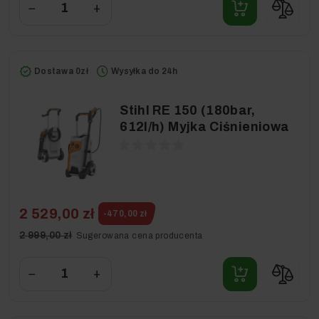
−
+
Dostawa 0zł
Wysyłka do 24h
Stihl RE 150 (180bar,
612l/h) Myjka Ciśnieniowa
2 529,00 zł
-470,00 zł
2 999,00 zł
Sugerowana cena producenta
−
+