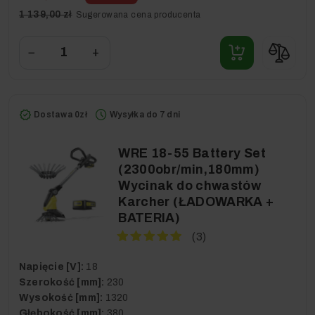
1 139,00 zł
Sugerowana cena producenta
−
+
Dostawa 0zł
Wysyłka do 7 dni
WRE 18-55 Battery Set
(2300obr/min,180mm)
Wycinak do chwastów
Karcher (ŁADOWARKA +
BATERIA)
(3)
Napięcie [V]:
18
Szerokość [mm]:
230
Wysokość [mm]:
1320
Głębokość [mm]:
380