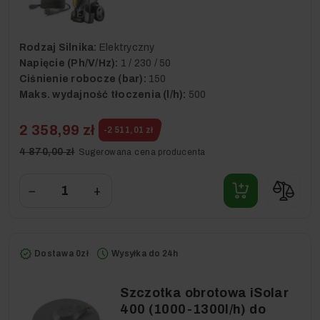
Rodzaj Silnika:
Elektryczny
Napięcie (Ph/V/Hz):
1 / 230 / 50
Ciśnienie robocze (bar):
150
Maks. wydajność tłoczenia (l/h):
500
2 358,99 zł
-2 511,01 zł
4 870,00 zł
Sugerowana cena producenta
−
+
Dostawa 0zł
Wysyłka do 24h
Szczotka obrotowa iSolar
400 (1000-1300l/h) do