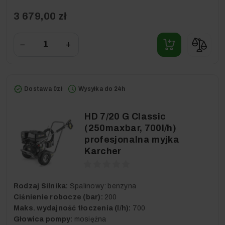
3 679,00 zł
−
+
Dostawa 0zł
Wysyłka do 24h
HD 7/20 G Classic
(250maxbar, 700l/h)
profesjonalna myjka
Karcher
Rodzaj Silnika:
Spalinowy: benzyna
Ciśnienie robocze (bar):
200
Maks. wydajność tłoczenia (l/h):
700
Głowica pompy:
mosiężna