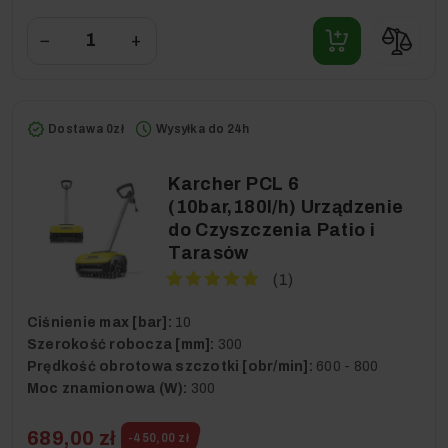
−
+
Dostawa 0zł
Wysyłka do 24h
Karcher PCL 6
(10bar,180l/h) Urządzenie
do Czyszczenia Patio i
Tarasów
(1)
Ciśnienie max [bar]:
10
Szerokość robocza [mm]:
300
Prędkość obrotowa szczotki [obr/min]:
600 - 800
Moc znamionowa (W):
300
689,00 zł
-450,00 zł