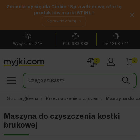
Zmieniamy się dla Ciebie ! Sprawdź nową ofertę
produktów marki STIHL !
Sprawdź ofertę
Wysyłka do 24H
690 933 888
577 303 877
0
0
Strona główna
Przeznaczenie urządzeń
Maszyna do cz
Maszyna do czyszczenia kostki
brukowej