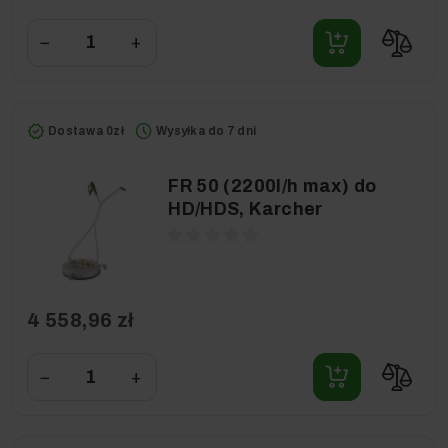
−
+
Dostawa 0zł
Wysyłka do 7 dni
FR 50 (2200l/h max) do
HD/HDS, Karcher
4 558,96 zł
−
+