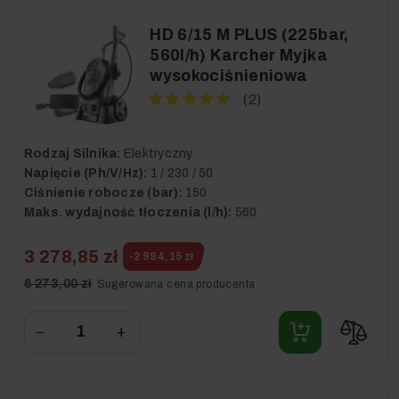
HD 6/15 M PLUS (225bar,
560l/h) Karcher Myjka
wysokociśnieniowa
(2)
Rodzaj Silnika:
Elektryczny
Napięcie (Ph/V/Hz):
1 / 230 / 50
Ciśnienie robocze (bar):
150
Maks. wydajność tłoczenia (l/h):
560
3 278,85 zł
-2 994,15 zł
6 273,00 zł
Sugerowana cena producenta
−
+