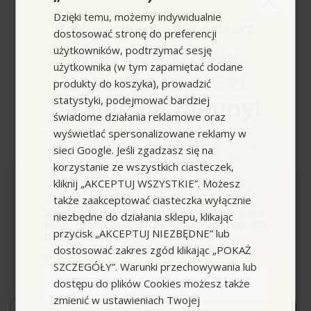
Dzięki temu, możemy indywidualnie
Zrób pierwszy krok i odbierz
dostosować stronę do preferencji
użytkowników, podtrzymać sesję
Kod rabatowy
użytkownika (w tym zapamiętać dodane
o wartości 25zł
produkty do koszyka), prowadzić
statystyki, podejmować bardziej
na kolejne zakupy!
świadome działania reklamowe oraz
wyświetlać spersonalizowane reklamy w
Zapisz się do newslettera, załóż konto i dokonaj
pierwszych zakupów. W ramach podziękowania
sieci Google. Jeśli zgadzasz się na
otrzymasz kod rabatowy o wartości
25zł
, do
korzystanie ze wszystkich ciasteczek,
wykorzystania przy kolejnym zamówieniu w
naszym sklepie (minimalna wartość zamówienia
kliknij „AKCEPTUJ WSZYSTKIE”. Możesz
to 100zł przed naliczeniem rabatu). Kod nie łączy
Newsletter
także zaakceptować ciasteczka wyłącznie
się z innymi kodami rabatowymi.
Zapisując się do naszego newslettera
niezbędne do działania sklepu, klikając
jako pierwszy otrzymasz dostęp do
przycisk „AKCEPTUJ NIEZBĘDNE” lub
promocyjnych ofert i rabatów.
Zapisz się i bądź na bieżąco z naszymi nowościami i
dostosować zakres zgód klikając „POKAŻ
ofertami!
Email
SZCZEGÓŁY”. Warunki przechowywania lub
*Dowiaduj się o premierach i promocjach jako pierwszy.
dostępu do plików Cookies możesz także
zmienić w ustawieniach Twojej
Email