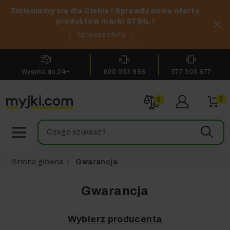
Zmieniamy się dla Ciebie ! Sprawdź nową ofertę
produktów marki STIHL !
Sprawdź ofertę
Wysyłka do 24H
690 933 888
577 303 877
0
0
Strona główna
Gwarancja
Gwarancja
Wybierz producenta