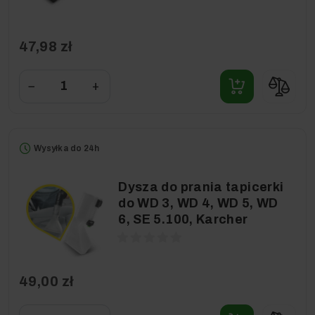
47,98 zł
−
+
Wysyłka do 24h
Dysza do prania tapicerki
do WD 3, WD 4, WD 5, WD
6, SE 5.100, Karcher
49,00 zł