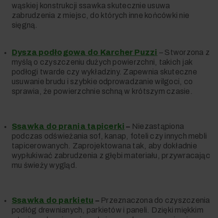
wąskiej konstrukcji ssawka skutecznie usuwa
zabrudzenia z miejsc, do których inne końcówki nie
sięgną.
Dysza podłogowa do Karcher Puzzi
–
Stworzona z
myślą o czyszczeniu dużych powierzchni, takich jak
podłogi twarde czy wykładziny. Zapewnia skuteczne
usuwanie brudu i szybkie odprowadzanie wilgoci, co
sprawia, że powierzchnie schną w krótszym czasie.
Ssawka do prania tapicerki
–
Niezastąpiona
podczas odświeżania sof, kanap, foteli czy innych mebli
tapicerowanych. Zaprojektowana tak, aby dokładnie
wypłukiwać zabrudzenia z głębi materiału, przywracając
mu świeży wygląd.
Ssawka do parkietu
–
Przeznaczona do czyszczenia
podłóg drewnianych, parkietów i paneli. Dzięki miękkim