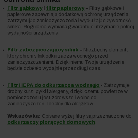
Filtr gąbkowy
i
filtr papierowy
–
Filtry gąbkowe i
papierowe zapewniają dodatkową ochronę urządzenia,
zatrzymując zanieczyszczenia i wydłużając żywotność
silnika. Regularna wymiana gwarantuje utrzymanie pełnej
wydajności urządzenia.
Filtr zabezpieczający silnik
–
Niezbędny element,
który chroni silnik odkurzacza wodnego przed
zanieczyszczeniami. Dzięki niemu Twoje urządzenie
będzie działało wydajnie przez długi czas.
Filtr HEPA do odkurzacza wodnego
- Z
atrzymuje
drobny kurz, pyłki i alergeny, dzięki czemu powietrze w
pomieszczeniu jest zdrowsze i wolne od
zanieczyszczeń. Idealny dla alergików.
Wskazówka:
Opisane wyżej filtry są przeznaczone do
odkurzaczy piorących domowych
.