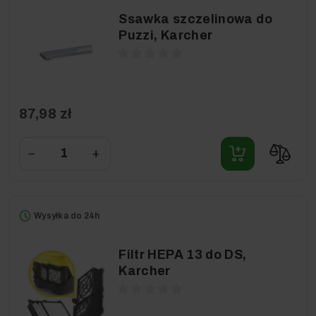
Ssawka szczelinowa do
Puzzi, Karcher
87,98 zł
−
+
Wysyłka do 24h
Filtr HEPA 13 do DS,
Karcher