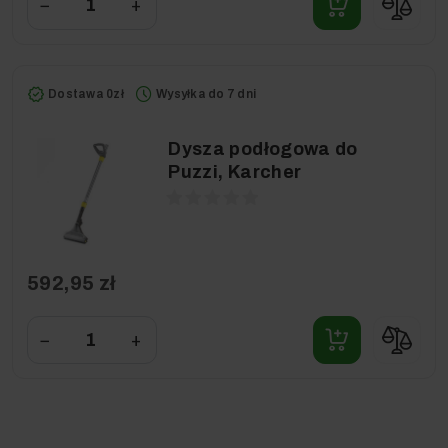
−
+
Dostawa 0zł
Wysyłka do 7 dni
Dysza podłogowa do
Puzzi, Karcher
592,95 zł
−
+