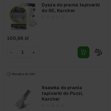
Dysza do prania tapicerki
do SE, Karcher
100,66 zł
−
+
Wysyłka do 24h
Ssawka do prania
tapicerki do Puzzi,
Karcher