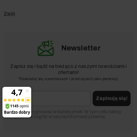
Newsletter
Zapisz się i bądź na bieżąco z naszymi nowościami i
ofertami!
*Dowiaduj się o premierach i promocjach jako pierwszy.
Email
Zapisuję się!
Możesz zrezygnować w każdej chwili. W tym celu należy
odnaleźć szczegóły w naszej informacji prawnej.