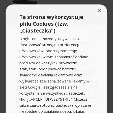
×
Ta strona wykorzystuje
69,41 zł
pliki Cookies (tzw.
„Ciasteczka”)
−
+
Dzięki temu, możemy indywidualnie
Zrób pierwszy krok i odbierz
dostosować stronę do preferencji
użytkowników, podtrzymać sesję
Kod rabatowy
Wysyłka do 24h
użytkownika (w tym zapamiętać dodane
o wartości 25zł
produkty do koszyka), prowadzić
Fizelinowe Worki
statystyki, podejmować bardziej
na kolejne zakupy!
Filtracyjne SE KFI 657,
świadome działania reklamowe oraz
Karcher
wyświetlać spersonalizowane reklamy w
Zapisz się do newslettera, załóż konto i dokonaj
pierwszych zakupów. W ramach podziękowania
sieci Google. Jeśli zgadzasz się na
otrzymasz kod rabatowy o wartości
25zł
, do
korzystanie ze wszystkich ciasteczek,
wykorzystania przy kolejnym zamówieniu w
naszym sklepie (minimalna wartość zamówienia
kliknij „AKCEPTUJ WSZYSTKIE”. Możesz
Waga (kg):
0,3
to 100zł przed naliczeniem rabatu). Kod nie łączy
także zaakceptować ciasteczka wyłącznie
się z innymi kodami rabatowymi.
Kolor:
Biała
Zapisując się do naszego newslettera
niezbędne do działania sklepu, klikając
Waga z opakowaniem (kg):
0,4