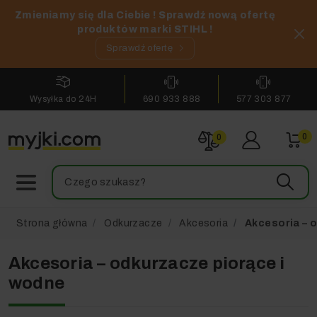
Zmieniamy się dla Ciebie ! Sprawdź nową ofertę
produktów marki STIHL !
Sprawdź ofertę
Wysyłka do 24H
690 933 888
577 303 877
0
0
Strona główna
Odkurzacze
Akcesoria
Akcesoria – o
Akcesoria – odkurzacze piorące i
wodne