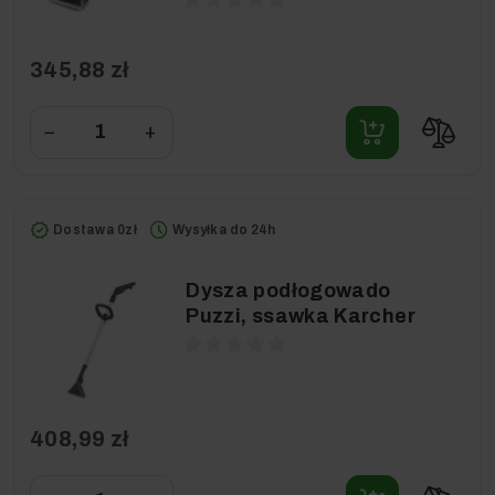
345,88 zł
−
+
Dostawa 0zł
Wysyłka do 24h
Dysza podłogowado
Puzzi, ssawka Karcher
408,99 zł