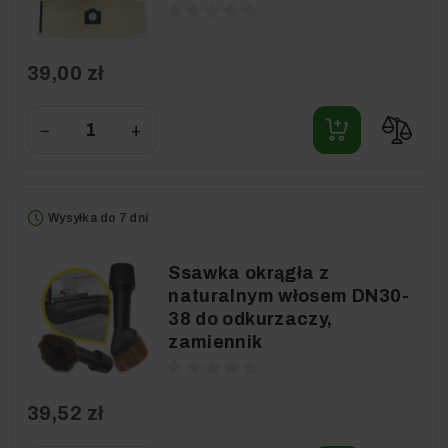
39,00 zł
−
+
Wysyłka do 7 dni
Ssawka okrągła z
naturalnym włosem DN30-
38 do odkurzaczy,
zamiennik
39,52 zł