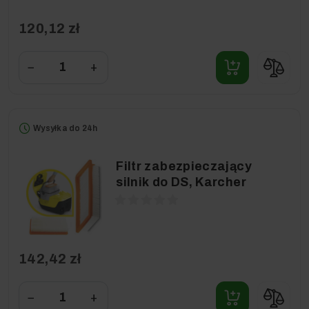
120,12 zł
−
+
Wysyłka do 24h
Filtr zabezpieczający
silnik do DS, Karcher
142,42 zł
−
+