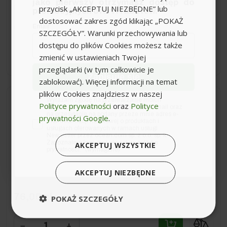
jako pierwszy otrzymasz dostęp do
przycisk „AKCEPTUJ NIEZBĘDNE” lub
Ilość (szt.):
4
promocyjnych ofert i rabatów.
dostosować zakres zgód klikając „POKAŻ
69,98 zł
Email
SZCZEGÓŁY”. Warunki przechowywania lub
dostępu do plików Cookies możesz także
−
+
zmienić w ustawieniach Twojej
przeglądarki (w tym całkowicie je
Zapisuję się
zablokować). Więcej informacji na temat
plików Cookies znajdziesz w naszej
zgoda
Wyrażam zgodę na przetwarzanie moich
Wysyłka do 24h
Polityce prywatności
oraz
Polityce
danych osobowych w postaci adresu e-mail oraz
na przesyłanie na podany przeze mnie adres e-
prywatności Google
.
mail informacji handlowej o produktach i
Worki papierowe (5szt) do
usługach oferowanych w ramach usługi
Newsletter przez ocean.com sp. z o.o. sp. k.
SE, Karcher
Zapoznałem/łam się i akceptuję politykę
AKCEPTUJ WSZYSTKIE
prywatności. *(wymagane)
AKCEPTUJ NIEZBĘDNE
76,00 zł
POKAŻ SZCZEGÓŁY
−
+