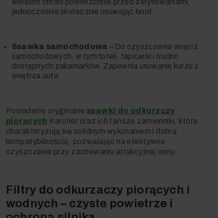
włosiom chroni powierzchnie przed zarysowaniami,
jednocześnie skutecznie usuwając brud.
Ssawka samochodowa
–
Do czyszczenia wnętrz
samochodowych, w tym foteli, tapicerki i trudno
dostępnych zakamarków. Zapewnia usuwanie kurzu z
wnętrza auta.
Posiadamy oryginalne
ssawki do odkurzczy
piorących
Karcher oraz ich tańsze zamienniki, które
charakteryzują się solidnym wykonaniem i dobrą
kompatybilnością, pozwalając na efektywne
czyszczenie przy zachowaniu atrakcyjnej ceny.
Filtry do odkurzaczy piorących i
wodnych – czyste powietrze i
ochrona silnika