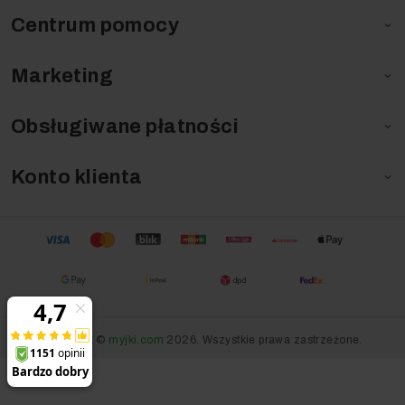
Centrum pomocy

Marketing

Obsługiwane płatności

Konto klienta

Copyright ©
myjki.com
2026. Wszystkie prawa zastrzeżone.