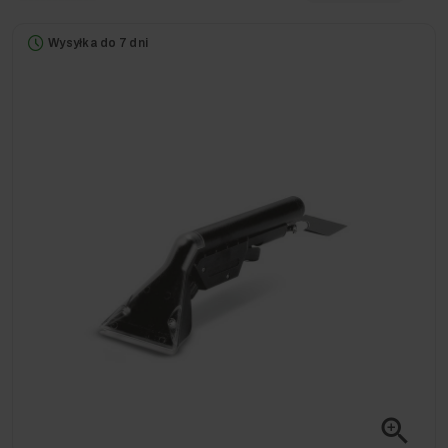
Wysyłka do 7 dni
zoom_in