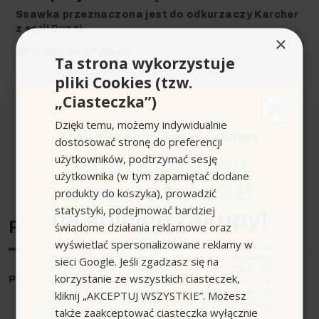
Ssawka przeznaczona jest do odkurzaczy Karcher
z serii Puzzi.
×
Aktualny asortyment
Ta strona wykorzystuje
Puzzi 8/1 C
pliki Cookies (tzw.
„Ciasteczka”)
Urządzenia archiwalne
Puzzi 8/1 Promo
Dzięki temu, możemy indywidualnie
Zrób pierwszy krok i odbierz
dostosować stronę do preferencji
użytkowników, podtrzymać sesję
Kod rabatowy
Rozwiń pełen opis produktu
użytkownika (w tym zapamiętać dodane
o wartości 25zł
produkty do koszyka), prowadzić
statystyki, podejmować bardziej
na kolejne zakupy!
Producent
świadome działania reklamowe oraz
wyświetlać spersonalizowane reklamy w
Zapisz się do newslettera, załóż konto i dokonaj
pierwszych zakupów. W ramach podziękowania
sieci Google. Jeśli zgadzasz się na
otrzymasz kod rabatowy o wartości
25zł
, do
korzystanie ze wszystkich ciasteczek,
Producent
wykorzystania przy kolejnym zamówieniu w
: Karcher
naszym sklepie (minimalna wartość zamówienia
kliknij „AKCEPTUJ WSZYSTKIE”. Możesz
to 100zł przed naliczeniem rabatu). Kod nie łączy
także zaakceptować ciasteczka wyłącznie
się z innymi kodami rabatowymi.