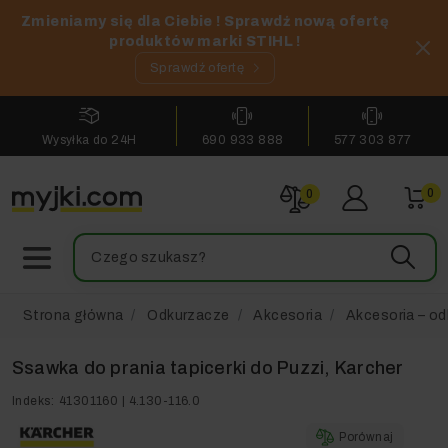
Zmieniamy się dla Ciebie ! Sprawdź nową ofertę
produktów marki STIHL !
Sprawdź ofertę
Wysyłka do 24H
690 933 888
577 303 877
0
0
Strona główna
Odkurzacze
Akcesoria
Akcesoria – od
Ssawka do prania tapicerki do Puzzi, Karcher
Indeks:
41301160 | 4.130-116.0
Porównaj