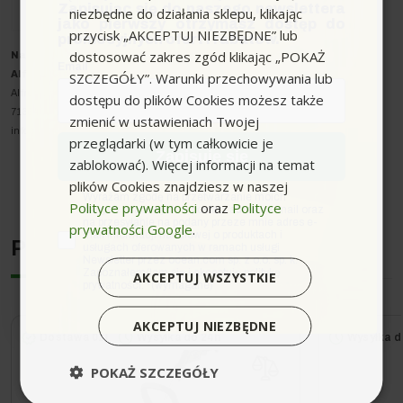
Zapisując się do naszego newslettera
niezbędne do działania sklepu, klikając
jako pierwszy otrzymasz dostęp do
przycisk „AKCEPTUJ NIEZBĘDNE” lub
promocyjnych ofert i rabatów.
dostosować zakres zgód klikając „POKAŻ
Nazwa producenta oraz o
soba odpowiedzialna w UE
:
Email
SZCZEGÓŁY”. Warunki przechowywania lub
Alfred Kärcher SE & Co. KG
Alfred-Kärcher-Strasse 28-40
dostępu do plików Cookies możesz także
71364 Winnenden
zmienić w ustawieniach Twojej
info@karcher.com
przeglądarki (w tym całkowicie je
Zapisuję się
zablokować). Więcej informacji na temat
plików Cookies znajdziesz w naszej
zgoda
Wyrażam zgodę na przetwarzanie moich
Polityce prywatności
oraz
Polityce
danych osobowych w postaci adresu e-mail oraz
na przesyłanie na podany przeze mnie adres e-
prywatności Google
.
mail informacji handlowej o produktach i
Podobne urządzenia
usługach oferowanych w ramach usługi
Newsletter przez ocean.com sp. z o.o. sp. k.
Zapoznałem/łam się i akceptuję politykę
AKCEPTUJ WSZYSTKIE
prywatności. *(wymagane)
AKCEPTUJ NIEZBĘDNE
Dostawa 0zł
Wysyłka do 24h
Wysyłka d
POKAŻ SZCZEGÓŁY