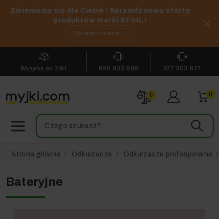
Zmieniamy się dla Ciebie ! Sprawdź nową ofertę
produktów marki STIHL !
Sprawdź ofertę
Wysyłka do 24H
690 933 888
577 303 877
0
0
Strona główna
Odkurzacze
Odkurzacze profesjonalne
Bateryjne