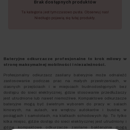
Brak dostępnych produktów
Ta kategoria jest tymczasowo pusta. Obserwuj nas!
Niedługo pojawią się tutaj produkty.
Bateryjne odkurzacze profesjonalne to krok milowy w
stronę maksymalnej mobilności i niezależności.
Profesjonalny odkurzacz zasilany bateryjnie może odnaleźć
zastosowanie podczas prac na małych przestrzeniach, w
ciasnych przejściach i w miejscach trudnodostępnych bez
dostępu do sieci elektrycznej, gdzie stosowanie przedłużaczy
jest utrudnione lub nawet niemożliwe. Kompaktowe odkurzacze
bateryjne mogą być świetnym wyborem do pracy w: salach
kinowych, na aulach, we wnętrzu autokarów i busów, w
pociągach i samolotach, na klatkach schodowych itp. To tylko
kilka miejsc, gdzie dostęp do sieci elektrycznej jest utrudniony i
gdzie kompaktowe odkurzacze zasilane bakteryjnie mogą