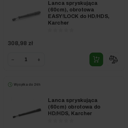
Lanca spryskująca
(60cm), obrotowa
EASY!LOCK do HD/HDS,
Karcher
308,98 zł
−
+
Wysyłka do 24h
Lanca spryskująca
(60cm) obrotowa do
HD/HDS, Karcher