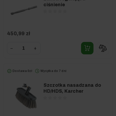
ciśnienie
450,99 zł
−
+
Dostawa 0zł
Wysyłka do 7 dni
Szczotka nasadzana do
HD/HDS, Karcher