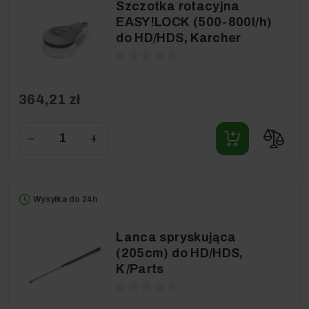
Szczotka rotacyjna
EASY!LOCK (500-800l/h)
do HD/HDS, Karcher
364,21 zł
−
+
Wysyłka do 24h
Lanca spryskująca
(205cm) do HD/HDS,
K/Parts