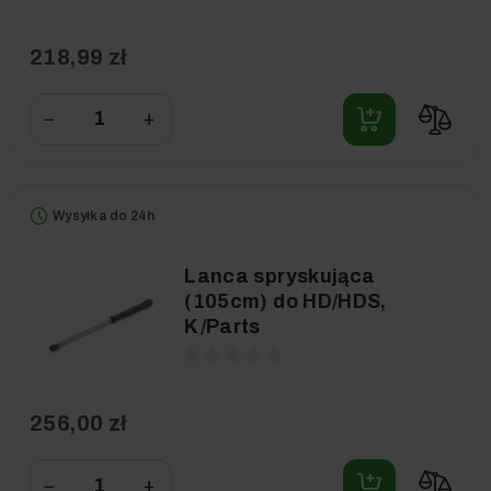
218,99 zł
−
+
Wysyłka do 24h
Lanca spryskująca
(105cm) do HD/HDS,
K/Parts
256,00 zł
−
+