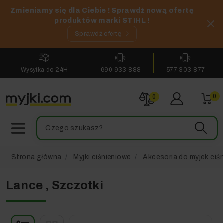
Zmieniamy się dla Ciebie ! Sprawdź nową ofertę
produktów marki STIHL !
Sprawdź ofertę
Wysyłka do 24H
690 933 888
577 303 877
0
0
Strona główna
Myjki ciśnieniowe
Akcesoria do myjek ciś
Lance , Szczotki