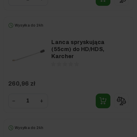
Wysyłka do 24h
Lanca spryskująca
(55cm) do HD/HDS,
Karcher
260,96 zł
−
+
Wysyłka do 24h