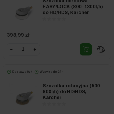
Szczotka obrotowa
EASY!LOCK (800-1300l/h)
do HD/HDS, Karcher
398,99 zł
−
+
Dostawa 0zł
Wysyłka do 24h
Szczotka rotacyjna (500-
800l/h) do HD/HDS,
Karcher