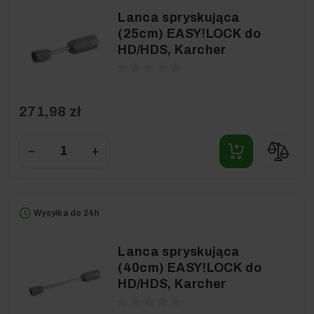
Lanca spryskująca
(25cm) EASY!LOCK do
HD/HDS, Karcher
271,98 zł
−
+
Wysyłka do 24h
Lanca spryskująca
(40cm) EASY!LOCK do
HD/HDS, Karcher