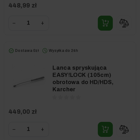
448,99 zł
−
+
Dostawa 0zł
Wysyłka do 24h
Lanca spryskująca
EASY!LOCK (105cm)
obrotowa do HD/HDS,
Karcher
449,00 zł
−
+