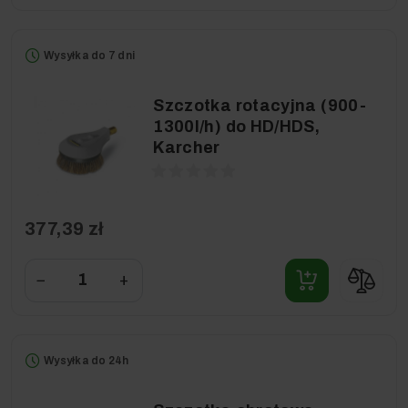
Wysyłka do 7 dni
Szczotka rotacyjna (900-
1300l/h) do HD/HDS,
Karcher
377,39 zł
−
+
Wysyłka do 24h