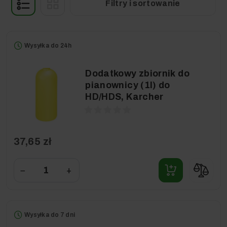
Filtry i sortowanie
Wysyłka do 24h
Dodatkowy zbiornik do
pianownicy (1l) do
HD/HDS, Karcher
37,65 zł
−
+
Wysyłka do 7 dni