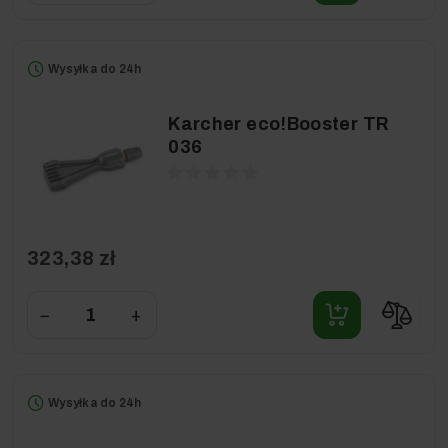
Wysyłka do 24h
Karcher eco!Booster TR
036
323,38 zł
−
+
Wysyłka do 24h