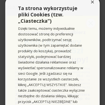
×
330,99 zł
Ta strona wykorzystuje
pliki Cookies (tzw.
„Ciasteczka”)
−
+
Dzięki temu, możemy indywidualnie
Zrób pierwszy krok i odbierz
dostosować stronę do preferencji
użytkowników, podtrzymać sesję
Kod rabatowy
Wysyłka do 24h
użytkownika (w tym zapamiętać dodane
o wartości 25zł
produkty do koszyka), prowadzić
Lanca spryskująca
statystyki, podejmować bardziej
na kolejne zakupy!
EASY!LOCK (84cm)
świadome działania reklamowe oraz
obrotowa do HD/HDS,
wyświetlać spersonalizowane reklamy w
Zapisz się do newslettera, załóż konto i dokonaj
Karcher
pierwszych zakupów. W ramach podziękowania
sieci Google. Jeśli zgadzasz się na
otrzymasz kod rabatowy o wartości
25zł
, do
korzystanie ze wszystkich ciasteczek,
wykorzystania przy kolejnym zamówieniu w
naszym sklepie (minimalna wartość zamówienia
kliknij „AKCEPTUJ WSZYSTKIE”. Możesz
347,99 zł
to 100zł przed naliczeniem rabatu). Kod nie łączy
także zaakceptować ciasteczka wyłącznie
się z innymi kodami rabatowymi.
Zapisując się do naszego newslettera
niezbędne do działania sklepu, klikając
jako pierwszy otrzymasz dostęp do
−
+
przycisk „AKCEPTUJ NIEZBĘDNE” lub
promocyjnych ofert i rabatów.