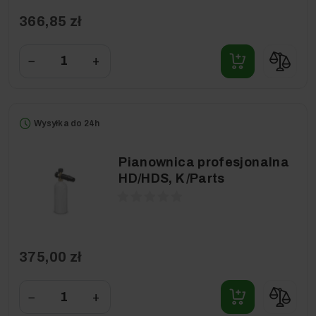
366,85 zł
−
+
Wysyłka do 24h
Pianownica profesjonalna
HD/HDS, K/Parts
375,00 zł
−
+