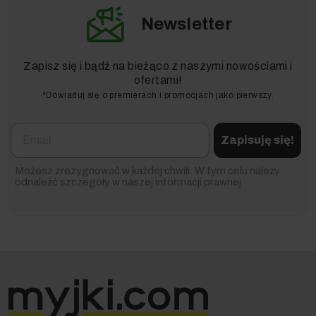
Newsletter
Zapisz się i bądź na bieżąco z naszymi nowościami i
ofertami!
*Dowiaduj się o premierach i promocjach jako pierwszy.
Email
Zapisuję się!
Możesz zrezygnować w każdej chwili. W tym celu należy
odnaleźć szczegóły w naszej informacji prawnej.