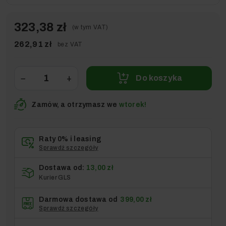
323,38 zł
(w tym VAT)
262,91 zł
bez VAT
−
+
Do koszyka
Zamów, a otrzymasz we
wtorek!
Raty 0% i leasing
Sprawdź szczegóły
Dostawa od:
13,00 zł
Kurier GLS
Darmowa dostawa od
399,00 zł
Sprawdź szczegóły