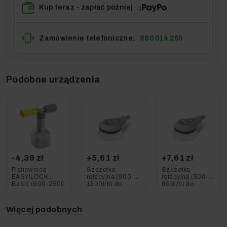
Kup teraz - zapłać później
Zamówienie telefoniczne:
880 014 265
Podobne urządzenia
-4,39 zł
+5,61 zł
+7,61 zł
Pianownica
Szczotka
Szczotka
EASY!LOCK
rotacyjna (900-
rotacyjna (500-
Basic (900-2500
1300l/h) do
800l/h) do
l/h), Karcher
HD/HDS, Karcher
HD/HDS, Karcher
Więcej podobnych