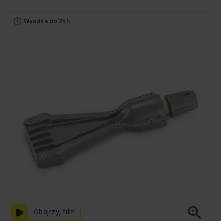
Wysyłka do 24h
zoom_in
Obejrzyj film