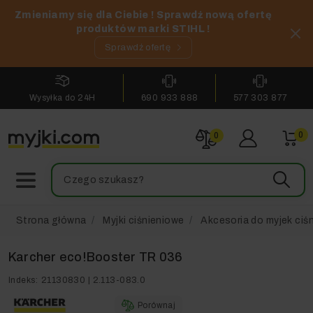
Zmieniamy się dla Ciebie ! Sprawdź nową ofertę
produktów marki STIHL !
Sprawdź ofertę
Wysyłka do 24H
690 933 888
577 303 877
0
0
Strona główna
Myjki ciśnieniowe
Akcesoria do myjek ciś
Karcher eco!Booster TR 036
Indeks:
21130830 | 2.113-083.0
Porównaj