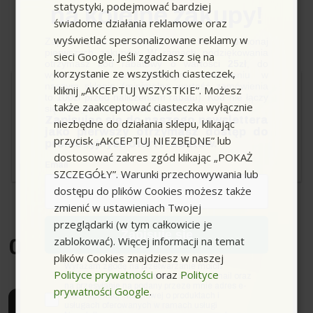
statystyki, podejmować bardziej
na kolejne zakupy!
★
★
★
★
★
★
★
★
★
★
Ocena produktu
5 / 5
świadome działania reklamowe oraz
wyświetlać spersonalizowane reklamy w
Zapisz się do newslettera, załóż konto i dokonaj
opinie z serwisu
pierwszych zakupów. W ramach podziękowania
sieci Google. Jeśli zgadzasz się na
otrzymasz kod rabatowy o wartości
25zł
, do
korzystanie ze wszystkich ciasteczek,
wykorzystania przy kolejnym zamówieniu w
naszym sklepie (minimalna wartość zamówienia
kliknij „AKCEPTUJ WSZYSTKIE”. Możesz
ireneusz.brzozowski*****
to 100zł przed naliczeniem rabatu). Kod nie łączy
także zaakceptować ciasteczka wyłącznie
się z innymi kodami rabatowymi.
Zapisując się do naszego newslettera
niezbędne do działania sklepu, klikając
★
★
★
★
★
★
★
★
★
★
jako pierwszy otrzymasz dostęp do
5 / 5
przycisk „AKCEPTUJ NIEZBĘDNE” lub
promocyjnych ofert i rabatów.
Wystawiono 6 miesięcy temu
dostosować zakres zgód klikając „POKAŻ
Email
Extra jakość.
SZCZEGÓŁY”. Warunki przechowywania lub
Parametry techniczne
dostępu do plików Cookies możesz także
zmienić w ustawieniach Twojej
przeglądarki (w tym całkowicie je
Ciśnienie (bar)
maks. 300
Zapisuję się
zablokować). Więcej informacji na temat
0.0
/5
plików Cookies znajdziesz w naszej
Temperatura (°C)
maks. 85
zgoda
Wyrażam zgodę na przetwarzanie moich
Polityce prywatności
oraz
Polityce
danych osobowych w postaci adresu e-mail oraz
na przesyłanie na podany przeze mnie adres e-
prywatności Google
.
Rozmiar dyszy
36
mail informacji handlowej o produktach i
Napisz opinię
usługach oferowanych w ramach usługi