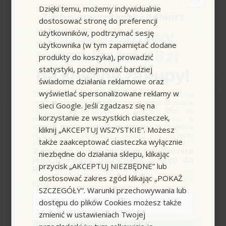
Dzięki temu, możemy indywidualnie
Zrób pierwszy krok i odbierz
dostosować stronę do preferencji
99,00 zł
użytkowników, podtrzymać sesję
Kod rabatowy
użytkownika (w tym zapamiętać dodane
o wartości 25zł
produkty do koszyka), prowadzić
−
+
statystyki, podejmować bardziej
na kolejne zakupy!
świadome działania reklamowe oraz
wyświetlać spersonalizowane reklamy w
Zapisz się do newslettera, załóż konto i dokonaj
pierwszych zakupów. W ramach podziękowania
sieci Google. Jeśli zgadzasz się na
Wysyłka do 24h
otrzymasz kod rabatowy o wartości
25zł
, do
korzystanie ze wszystkich ciasteczek,
wykorzystania przy kolejnym zamówieniu w
naszym sklepie (minimalna wartość zamówienia
kliknij „AKCEPTUJ WSZYSTKIE”. Możesz
Złączka Vario do K2 - K7,
to 100zł przed naliczeniem rabatu). Kod nie łączy
także zaakceptować ciasteczka wyłącznie
się z innymi kodami rabatowymi.
Karcher
Zapisując się do naszego newslettera
niezbędne do działania sklepu, klikając
jako pierwszy otrzymasz dostęp do
przycisk „AKCEPTUJ NIEZBĘDNE” lub
promocyjnych ofert i rabatów.
dostosować zakres zgód klikając „POKAŻ
Email
SZCZEGÓŁY”. Warunki przechowywania lub
99,23 zł
dostępu do plików Cookies możesz także
zmienić w ustawieniach Twojej