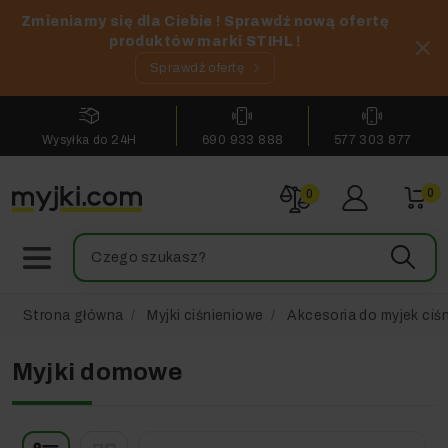
Zmieniamy się dla Ciebie ! Sprawdź nową ofertę
produktów marki STIHL !
Sprawdź ofertę
Wysyłka do 24H
690 933 888
577 303 877
0
0
Strona główna
Myjki ciśnieniowe
Akcesoria do myjek ciś
Myjki domowe