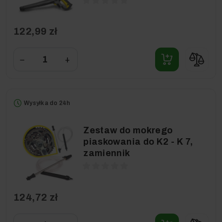
122,99 zł
−
+
Wysyłka do 24h
Zestaw do mokrego
piaskowania do K2 - K 7,
zamiennik
124,72 zł