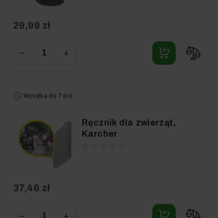
29,99 zł
−
+
Wysyłka do 7 dni
Ręcznik dla zwierząt,
Karcher
37,46 zł
−
+