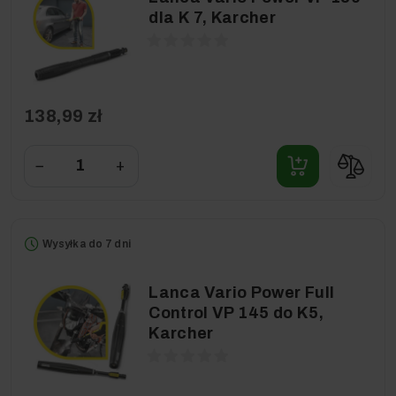
dla K 7, Karcher
138,99 zł
−
+
Wysyłka do 7 dni
Lanca Vario Power Full
Control VP 145 do K5,
Karcher