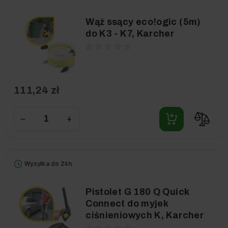
Wąż ssący eco!ogic (5m)
do K3 - K7, Karcher
111,24 zł
−
+
Wysyłka do 24h
Pistolet G 180 Q Quick
Connect do myjek
ciśnieniowych K, Karcher