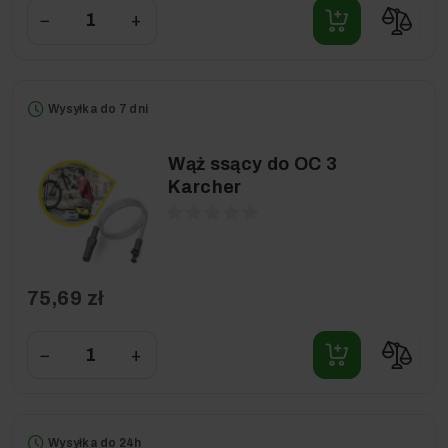
−
+
Wysyłka do 7 dni
Wąż ssący do OC 3
Karcher
75,69 zł
−
+
Wysyłka do 24h