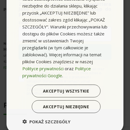
Zapisując się do naszego newslettera
niezbędne do działania sklepu, klikając
jako pierwszy otrzymasz dostęp do
Producent
: Wolf
przycisk „AKCEPTUJ NIEZBĘDNE” lub
promocyjnych ofert i rabatów.
Zastosowanie
dostosować zakres zgód klikając „POKAŻ
Email
SZCZEGÓŁY”. Warunki przechowywania lub
dostępu do plików Cookies możesz także
Usuwanie rdzy, farby
zmienić w ustawieniach Twojej
Usuwanie uporczywych zabrudzeń
Nazwa producenta oraz o
soba odpowiedzialna w UE
:
przeglądarki (w tym całkowicie je
Heated Box sp. z o.o.
Zapisuję się
zablokować). Więcej informacji na temat
ul. Korfantego 16
Kompatybilne urządzenia
plików Cookies znajdziesz w naszej
42-200 Częstochowa
zgoda
Wyrażam zgodę na przetwarzanie moich
Polityce prywatności
oraz
Polityce
rd@heatedbox.pl
danych osobowych w postaci adresu e-mail oraz
na przesyłanie na podany przeze mnie adres e-
prywatności Google
.
Zestaw przeznaczony jest do domowych myjek
mail informacji handlowej o produktach i
usługach oferowanych w ramach usługi
wysokociśnieniowych Nilfisk..
Newsletter przez ocean.com sp. z o.o. sp. k.
Zapoznałem/łam się i akceptuję politykę
AKCEPTUJ WSZYSTKIE
prywatności. *(wymagane)
Podobne urządzenia
AKCEPTUJ NIEZBĘDNE
POKAŻ SZCZEGÓŁY