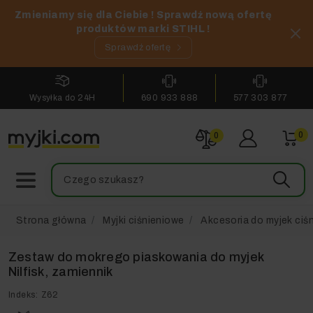
Zmieniamy się dla Ciebie ! Sprawdź nową ofertę
produktów marki STIHL !
Sprawdź ofertę
Wysyłka do 24H
690 933 888
577 303 877
0
0
Strona główna
Myjki ciśnieniowe
Akcesoria do myjek ciś
Zestaw do mokrego piaskowania do myjek
Nilfisk, zamiennik
Indeks:
Z62