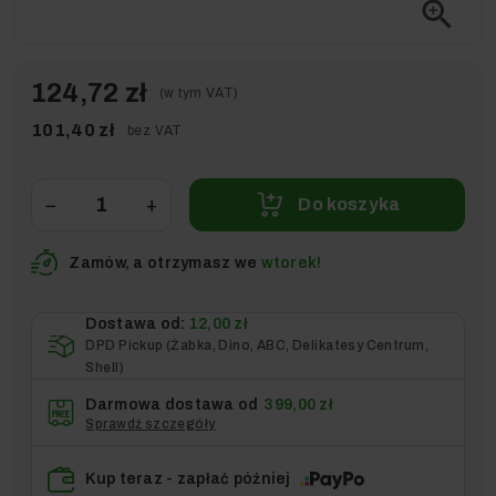
zoom_in
124,72 zł
(w tym VAT)
101,40 zł
bez VAT
−
+
Do koszyka
Zamów, a otrzymasz we
wtorek!
Dostawa od:
12,00 zł
DPD Pickup (Żabka, Dino, ABC, Delikatesy Centrum,
Shell)
Darmowa dostawa od
399,00 zł
Sprawdź szczegóły
Kup teraz - zapłać później