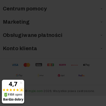
Centrum pomocy

Marketing

Obsługiwane płatności

Konto klienta

Copyright ©
myjki.com
2026. Wszystkie prawa zastrzeżone.