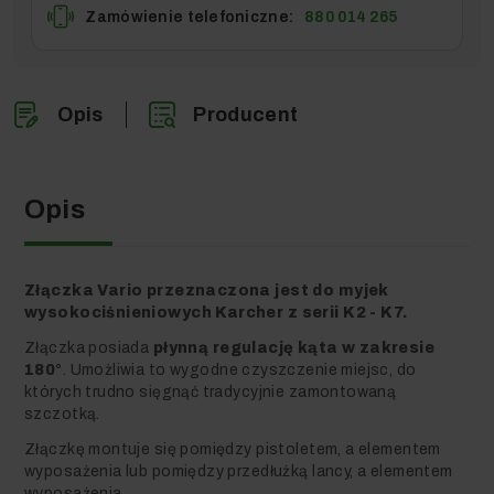
Zamówienie telefoniczne:
880 014 265
Opis
Producent
Opis
Złączka Vario przeznaczona jest do myjek
wysokociśnieniowych Karcher z serii K2 - K7.
Złączka posiada
płynną regulację kąta w zakresie
180°
. Umożliwia to wygodne czyszczenie miejsc, do
których trudno sięgnąć tradycyjnie zamontowaną
szczotką.
Złączkę montuje się pomiędzy pistoletem, a elementem
wyposażenia lub pomiędzy przedłużką lancy, a elementem
wyposażenia.