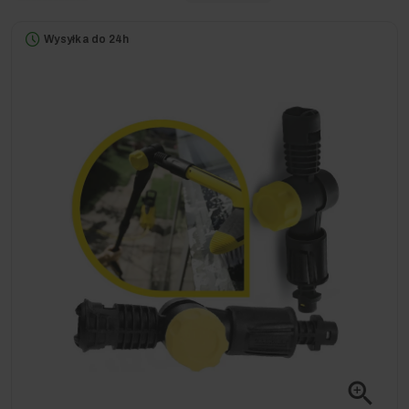
Wysyłka do 24h
zoom_in