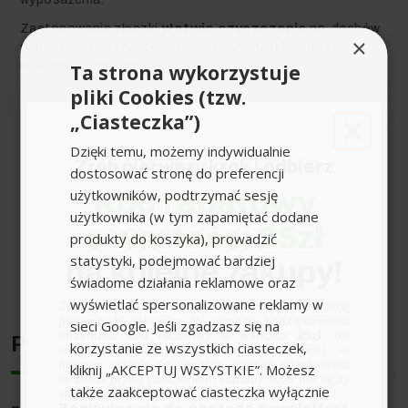
Zastosowanie złączki
ułatwia czyszczenie
np. dachów
×
samochodów, przyczep kempingowych, szklarni czy
ogrodów zimowych.
Ta strona wykorzystuje
pliki Cookies (tzw.
„Ciasteczka”)
Dzięki temu, możemy indywidualnie
Zrób pierwszy krok i odbierz
dostosować stronę do preferencji
użytkowników, podtrzymać sesję
Kod rabatowy
użytkownika (w tym zapamiętać dodane
o wartości 25zł
produkty do koszyka), prowadzić
statystyki, podejmować bardziej
na kolejne zakupy!
Rozwiń pełen opis produktu
świadome działania reklamowe oraz
wyświetlać spersonalizowane reklamy w
Zapisz się do newslettera, załóż konto i dokonaj
pierwszych zakupów. W ramach podziękowania
sieci Google. Jeśli zgadzasz się na
otrzymasz kod rabatowy o wartości
25zł
, do
Producent
korzystanie ze wszystkich ciasteczek,
wykorzystania przy kolejnym zamówieniu w
Parametry techniczne
naszym sklepie (minimalna wartość zamówienia
kliknij „AKCEPTUJ WSZYSTKIE”. Możesz
to 100zł przed naliczeniem rabatu). Kod nie łączy
także zaakceptować ciasteczka wyłącznie
Ciężar (kg)
0,2
się z innymi kodami rabatowymi.