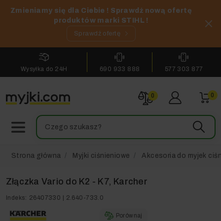
Zmieniamy się dla Ciebie ! Sprawdź nową ofertę
produktów marki STIHL !
Sprawdź ofertę
Wysyłka do 24H
690 933 888
577 303 877
0
0
Strona główna
Myjki ciśnieniowe
Akcesoria do myjek ciś
Złączka Vario do K2 - K7, Karcher
Indeks:
26407330 | 2.640-733.0
Porównaj