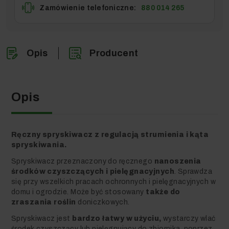
Zamówienie telefoniczne:
880 014 265
Opis
Producent
Opis
Ręczny spryskiwacz z regulacją strumienia i kąta
spryskiwania.
Spryskiwacz przeznaczony do ręcznego
nanoszenia
środków czyszczących i pielęgnacyjnych
. Sprawdza
się przy wszelkich pracach ochronnych i pielęgnacyjnych w
domu i ogrodzie. Może być stosowany
także do
zraszania roślin
doniczkowych.
Spryskiwacz jest
bardzo łatwy w użyciu,
wystarczy wlać
środek czyszczący lub pielęgnujący do zbiornika, poprzez