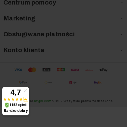
Centrum pomocy

Marketing

Obsługiwane płatności

Konto klienta

Copyright ©
myjki.com
2026. Wszystkie prawa zastrzeżone.