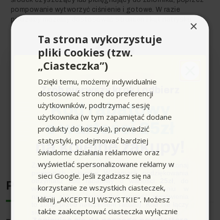
pompowanie wytworzyć ciśnienie i gotowe. W razie
potrzeby możemy dostosować strumień i kąt natrysku.
×
Ta strona wykorzystuje
pliki Cookies (tzw.
„Ciasteczka”)
Dzięki temu, możemy indywidualnie
Zrób pierwszy krok i odbierz
dostosować stronę do preferencji
użytkowników, podtrzymać sesję
Kod rabatowy
użytkownika (w tym zapamiętać dodane
o wartości 25zł
produkty do koszyka), prowadzić
statystyki, podejmować bardziej
na kolejne zakupy!
Rozwiń pełen opis produktu
świadome działania reklamowe oraz
wyświetlać spersonalizowane reklamy w
Zapisz się do newslettera, załóż konto i dokonaj
pierwszych zakupów. W ramach podziękowania
sieci Google. Jeśli zgadzasz się na
otrzymasz kod rabatowy o wartości
25zł
, do
Producent
korzystanie ze wszystkich ciasteczek,
wykorzystania przy kolejnym zamówieniu w
naszym sklepie (minimalna wartość zamówienia
kliknij „AKCEPTUJ WSZYSTKIE”. Możesz
to 100zł przed naliczeniem rabatu). Kod nie łączy
także zaakceptować ciasteczka wyłącznie
się z innymi kodami rabatowymi.