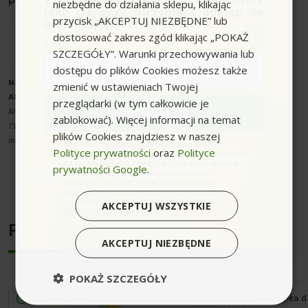
Zapisując się do naszego newslettera
niezbędne do działania sklepu, klikając
Producent
: Karcher
jako pierwszy otrzymasz dostęp do
przycisk „AKCEPTUJ NIEZBĘDNE” lub
promocyjnych ofert i rabatów.
dostosować zakres zgód klikając „POKAŻ
Email
SZCZEGÓŁY”. Warunki przechowywania lub
dostępu do plików Cookies możesz także
Nazwa producenta oraz o
zmienić w ustawieniach Twojej
soba odpowiedzialna w UE
:
Alfred Kärcher SE & Co. KG
przeglądarki (w tym całkowicie je
Zapisuję się
Alfred-Kärcher-Strasse 28-40
zablokować). Więcej informacji na temat
71364 Winnenden
plików Cookies znajdziesz w naszej
info@karcher.com
zgoda
Wyrażam zgodę na przetwarzanie moich
Polityce prywatności
oraz
Polityce
danych osobowych w postaci adresu e-mail oraz
na przesyłanie na podany przeze mnie adres e-
prywatności Google
.
mail informacji handlowej o produktach i
Parametry techniczne
usługach oferowanych w ramach usługi
Newsletter przez ocean.com sp. z o.o. sp. k.
Zapoznałem/łam się i akceptuję politykę
AKCEPTUJ WSZYSTKIE
Pojemność:
1 litr
prywatności. *(wymagane)
Podobne urządzenia
AKCEPTUJ NIEZBĘDNE
POKAŻ SZCZEGÓŁY
Wysyłka do 24h
Wysyłka d