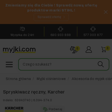
Zmieniamy się dla Ciebie ! Sprawdź nową ofertę
produktów marki STIHL !
Sprawdź ofertę
Wysyłka do 24H
690 933 888
577 303 877
0
0
Strona główna
Myjki ciśnieniowe
Akcesoria do myjek ciś
Spryskiwacz ręczny, Karcher
Indeks:
63943740 | 6.394-374.0
Porównaj