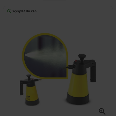
Wysyłka do 24h
zoom_in