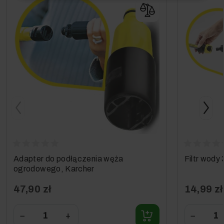
Adapter do podłączenia węża
Filtr wody 
ogrodowego, Karcher
47,90 zł
14,99 zł
−
+
−