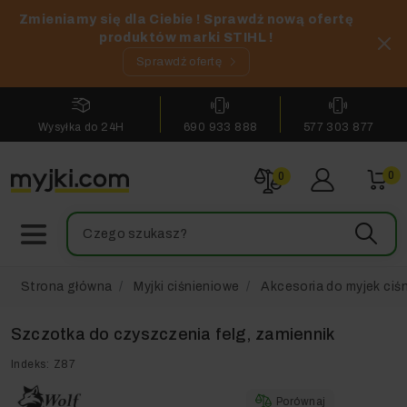
Zmieniamy się dla Ciebie ! Sprawdź nową ofertę
produktów marki STIHL !
Sprawdź ofertę
Wysyłka do 24H
690 933 888
577 303 877
0
0
Strona główna
Myjki ciśnieniowe
Akcesoria do myjek ciś
Szczotka do czyszczenia felg, zamiennik
Indeks:
Z87
Porównaj