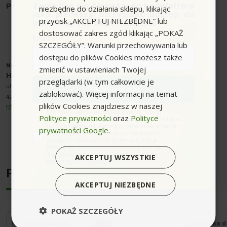
Zapisując się do naszego newslettera
Producent
: Wolf
niezbędne do działania sklepu, klikając
jako pierwszy otrzymasz dostęp do
przycisk „AKCEPTUJ NIEZBĘDNE” lub
promocyjnych ofert i rabatów.
dostosować zakres zgód klikając „POKAŻ
Email
SZCZEGÓŁY”. Warunki przechowywania lub
dostępu do plików Cookies możesz także
Przykłady zastosowania szczotki
Nazwa producenta oraz o
soba odpowiedzialna w UE
:
zmienić w ustawieniach Twojej
Heated Box sp. z o.o.
przeglądarki (w tym całkowicie je
ul. Korfantego 16
Zapisuję się
zablokować). Więcej informacji na temat
42-200 Częstochowa
plików Cookies znajdziesz w naszej
rd@heatedbox.pl
zgoda
Wyrażam zgodę na przetwarzanie moich
Polityce prywatności
oraz
Polityce
danych osobowych w postaci adresu e-mail oraz
na przesyłanie na podany przeze mnie adres e-
prywatności Google
.
mail informacji handlowej o produktach i
usługach oferowanych w ramach usługi
Newsletter przez ocean.com sp. z o.o. sp. k.
Zapoznałem/łam się i akceptuję politykę
AKCEPTUJ WSZYSTKIE
prywatności. *(wymagane)
Podobne urządzenia
AKCEPTUJ NIEZBĘDNE
POKAŻ SZCZEGÓŁY
Kompatybilne urządzenia
Wysyłka do 24h
Wysyłka d