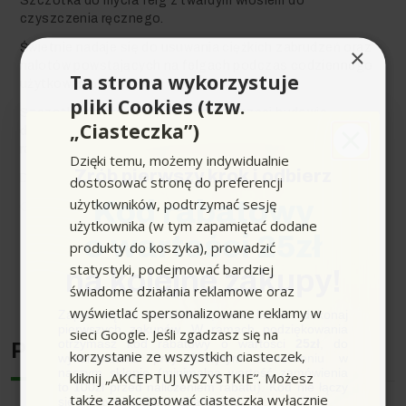
Szczotka do mycia felg z twardym włosiem do
czyszczenia ręcznego.
Świetnie nadaje się do usuwania ciężkich zabrudzeń oraz
×
nalotów powstających na felgach podczas codziennego
Ta strona wykorzystuje
użytkowania.
pliki Cookies (tzw.
Szczotka dzięki spiralnej, ergonomicznej budowie
„Ciasteczka”)
doskonale może dotrzeć do wszelkich zakamarków w
ramionach oraz rantach felg.
Dzięki temu, możemy indywidualnie
Zrób pierwszy krok i odbierz
Długość szczotki to ok 30cm.
dostosować stronę do preferencji
użytkowników, podtrzymać sesję
Kod rabatowy
Opinie Klientów na temat tego produktu są
pozytywne.
użytkownika (w tym zapamiętać dodane
o wartości 25zł
produkty do koszyka), prowadzić
statystyki, podejmować bardziej
na kolejne zakupy!
Rozwiń pełen opis produktu
świadome działania reklamowe oraz
wyświetlać spersonalizowane reklamy w
Zapisz się do newslettera, załóż konto i dokonaj
pierwszych zakupów. W ramach podziękowania
sieci Google. Jeśli zgadzasz się na
otrzymasz kod rabatowy o wartości
25zł
, do
Producent
korzystanie ze wszystkich ciasteczek,
wykorzystania przy kolejnym zamówieniu w
naszym sklepie (minimalna wartość zamówienia
kliknij „AKCEPTUJ WSZYSTKIE”. Możesz
to 100zł przed naliczeniem rabatu). Kod nie łączy
także zaakceptować ciasteczka wyłącznie
się z innymi kodami rabatowymi.