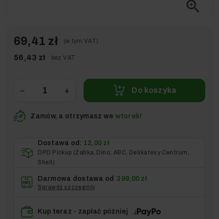
zoom_in
69,41 zł
(w tym VAT)
56,43 zł
bez VAT
−
+
Do koszyka
Zamów, a otrzymasz we
wtorek!
Dostawa od:
12,00 zł
DPD Pickup (Żabka, Dino, ABC, Delikatesy Centrum,
Shell)
Darmowa dostawa od
399,00 zł
Sprawdź szczegóły
Kup teraz - zapłać później