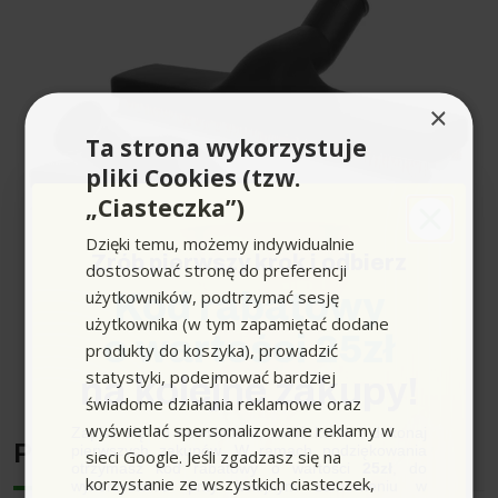
×
Ta strona wykorzystuje
pliki Cookies (tzw.
„Ciasteczka”)
Dzięki temu, możemy indywidualnie
Zrób pierwszy krok i odbierz
dostosować stronę do preferencji
użytkowników, podtrzymać sesję
Kod rabatowy
użytkownika (w tym zapamiętać dodane
o wartości 25zł
produkty do koszyka), prowadzić
Rozwiń pełen opis produktu
statystyki, podejmować bardziej
na kolejne zakupy!
świadome działania reklamowe oraz
wyświetlać spersonalizowane reklamy w
Zapisz się do newslettera, załóż konto i dokonaj
Producent
pierwszych zakupów. W ramach podziękowania
sieci Google. Jeśli zgadzasz się na
otrzymasz kod rabatowy o wartości
25zł
, do
korzystanie ze wszystkich ciasteczek,
wykorzystania przy kolejnym zamówieniu w
Czujesz zmęczenie i irytację
na samą myśl o