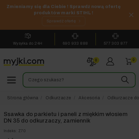
Zmieniamy się dla Ciebie ! Sprawdź nową ofertę
produktów marki STIHL !
Sprawdź ofertę
Wysyłka do 24H
690 933 888
577 303 877
0
0
Strona główna
Odkurzacze
Akcesoria
Odkurzacze d
Ssawka do parkietu i paneli z miękkim włosiem
DN 35 do odkurzaczy, zamiennik
Indeks:
Z70