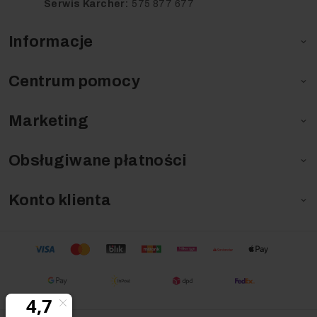
Serwis Karcher:
575 877 677
Informacje

Centrum pomocy

Marketing

Obsługiwane płatności

Konto klienta
