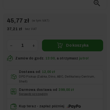
zoom_in
45,77 zł
(w tym VAT)
37,21 zł
bez VAT
−
+
Do koszyka
Zamów do godz.
13:00,
a otrzymasz
jutro!
Dostawa od:
12,00 zł
DPD Pickup (Żabka, Dino, ABC, Delikatesy Centrum,
Shell)
Darmowa dostawa od
399,00 zł
Sprawdź szczegóły
Kup teraz - zapłać później