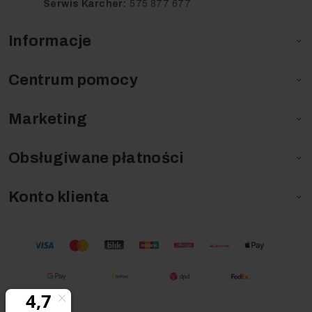
Serwis Karcher:
575 877 677
Informacje

Centrum pomocy

Marketing

Obsługiwane płatności

Konto klienta
