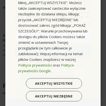
naszym sklepie (minimalna wartość zamówienia
kliknij „AKCEPTUJ WSZYSTKIE”. Możesz
to 100zł przed naliczeniem rabatu). Kod nie łączy
Kompatybilne urządzenia
także zaakceptować ciasteczka wyłącznie
Producent
: Wolf
się z innymi kodami rabatowymi.
Zapisując się do naszego newslettera
niezbędne do działania sklepu, klikając
jako pierwszy otrzymasz dostęp do
przycisk „AKCEPTUJ NIEZBĘDNE” lub
Szczotka pasuje do odkurzaczy z rurami o średnicy
promocyjnych ofert i rabatów.
znamionowej DN 32-35.
dostosować zakres zgód klikając „POKAŻ
Email
SZCZEGÓŁY”. Warunki przechowywania lub
dostępu do plików Cookies możesz także
Nazwa producenta oraz o
soba odpowiedzialna w UE
:
Heated Box sp. z o.o.
zmienić w ustawieniach Twojej
ul. Korfantego 16
przeglądarki (w tym całkowicie je
42-200 Częstochowa
Zapisuję się
zablokować). Więcej informacji na temat
rd@heatedbox.pl
plików Cookies znajdziesz w naszej
zgoda
Wyrażam zgodę na przetwarzanie moich
Polityce prywatności
oraz
Polityce
danych osobowych w postaci adresu e-mail oraz
na przesyłanie na podany przeze mnie adres e-
prywatności Google
.
mail informacji handlowej o produktach i
usługach oferowanych w ramach usługi
Newsletter przez ocean.com sp. z o.o. sp. k.
Zapoznałem/łam się i akceptuję politykę
AKCEPTUJ WSZYSTKIE
Podobne urządzenia
prywatności. *(wymagane)
AKCEPTUJ NIEZBĘDNE