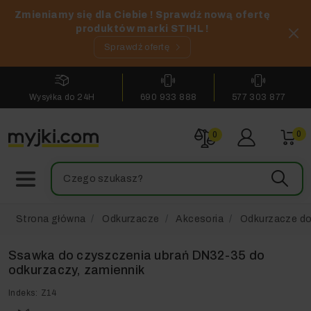
Zmieniamy się dla Ciebie ! Sprawdź nową ofertę
produktów marki STIHL !
Sprawdź ofertę
Wysyłka do 24H
690 933 888
577 303 877
0
0
Strona główna
Odkurzacze
Akcesoria
Odkurzacze d
Ssawka do czyszczenia ubrań DN32-35 do
odkurzaczy, zamiennik
Indeks:
Z14