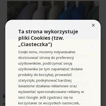
×
Ta strona wykorzystuje
pliki Cookies (tzw.
„Ciasteczka”)
Dzięki temu, możemy indywidualnie
Zrób pierwszy krok i odbierz
dostosować stronę do preferencji
Masz już dość
wiecznie zakurzonych ubrań?
użytkowników, podtrzymać sesję
Kod rabatowy
Irytuje Cię
kończąca się w najmniej spodziewanym
momencie, samoprzylepna rolka czyszcząca?
użytkownika (w tym zapamiętać dodane
o wartości 25zł
Poczuj ulgę i odzyskaj radość
dzięki ssawce do ubrań,
produkty do koszyka), prowadzić
która może ułatwić Ci czyszczenie ubrań!
Rozwiń pełen opis produktu
statystyki, podejmować bardziej
na kolejne zakupy!
Ssawka charakteryzuje się solidną konstrukcją, jest
świadome działania reklamowe oraz
poręczna i dobrze leży w dłoni.
wyświetlać spersonalizowane reklamy w
Zapisz się do newslettera, załóż konto i dokonaj
Producent
pierwszych zakupów. W ramach podziękowania
sieci Google. Jeśli zgadzasz się na
Opinie Klientów na temat tego produktu są
pozytywne
.
otrzymasz kod rabatowy o wartości
25zł
, do
korzystanie ze wszystkich ciasteczek,
wykorzystania przy kolejnym zamówieniu w