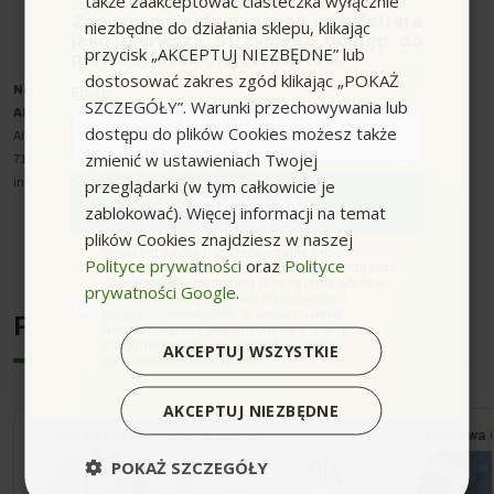
także zaakceptować ciasteczka wyłącznie
się z innymi kodami rabatowymi.
Zapisując się do naszego newslettera
niezbędne do działania sklepu, klikając
jako pierwszy otrzymasz dostęp do
przycisk „AKCEPTUJ NIEZBĘDNE” lub
promocyjnych ofert i rabatów.
Pojemność (l)
20
dostosować zakres zgód klikając „POKAŻ
Nazwa producenta oraz o
soba odpowiedzialna w UE
:
Email
SZCZEGÓŁY”. Warunki przechowywania lub
Alfred Kärcher SE & Co. KG
dostępu do plików Cookies możesz także
Alfred-Kärcher-Strasse 28-40
zmienić w ustawieniach Twojej
71364 Winnenden
przeglądarki (w tym całkowicie je
info@karcher.com
Zapisuję się
zablokować). Więcej informacji na temat
plików Cookies znajdziesz w naszej
zgoda
Wyrażam zgodę na przetwarzanie moich
Polityce prywatności
oraz
Polityce
danych osobowych w postaci adresu e-mail oraz
na przesyłanie na podany przeze mnie adres e-
prywatności Google
.
mail informacji handlowej o produktach i
usługach oferowanych w ramach usługi
Podobne urządzenia
Newsletter przez ocean.com sp. z o.o. sp. k.
Zapoznałem/łam się i akceptuję politykę
AKCEPTUJ WSZYSTKIE
prywatności. *(wymagane)
AKCEPTUJ NIEZBĘDNE
Dostawa 0zł
Wysyłka do 24h
Dostawa 0
POKAŻ SZCZEGÓŁY