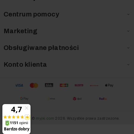
Centrum pomocy

Marketing

Obsługiwane płatności

Konto klienta

Copyright ©
myjki.com
2026. Wszystkie prawa zastrzeżone.