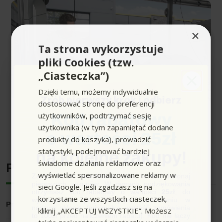
×
Ta strona wykorzystuje
pliki Cookies (tzw.
„Ciasteczka”)
Dzięki temu, możemy indywidualnie
Zrób pierwszy krok i odbierz
dostosować stronę do preferencji
użytkowników, podtrzymać sesję
Kod rabatowy
użytkownika (w tym zapamiętać dodane
Rozwiń pełen opis produktu
o wartości 25zł
produkty do koszyka), prowadzić
Mycie wstępne, intensywne mycie chemiczne, turbo oprysk,
niskie ciśnienie
.
statystyki, podejmować bardziej
na kolejne zakupy!
świadome działania reklamowe oraz
Z łatwością usuwa uporczywy tłusty brud, insekty oraz
Producent
wyświetlać spersonalizowane reklamy w
zabrudzenia uliczne i olejowe jednocześnie będąc
Zapisz się do newslettera, załóż konto i dokonaj
pierwszych zakupów. W ramach podziękowania
delikatnym dla lakieru.
sieci Google. Jeśli zgadzasz się na
otrzymasz kod rabatowy o wartości
25zł
, do
korzystanie ze wszystkich ciasteczek,
wykorzystania przy kolejnym zamówieniu w
Producent
: Karcher
naszym sklepie (minimalna wartość zamówienia
kliknij „AKCEPTUJ WSZYSTKIE”. Możesz
Parametry techniczne
to 100zł przed naliczeniem rabatu). Kod nie łączy