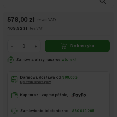
zoom_in
578,00 zł
(w tym VAT)
469,92 zł
bez VAT
−
+
Do koszyka
Zamów, a otrzymasz we
wtorek!
Darmowa dostawa od
399,00 zł
Sprawdź szczegóły
Kup teraz - zapłać później
Zamówienie telefoniczne:
880 014 265