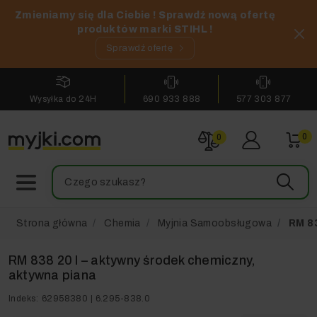
Zmieniamy się dla Ciebie ! Sprawdź nową ofertę
produktów marki STIHL !
Sprawdź ofertę
Wysyłka do 24H
690 933 888
577 303 877
0
0
Strona główna
Chemia
Myjnia Samoobsługowa
RM 83
RM 838 20 l – aktywny środek chemiczny,
aktywna piana
Indeks:
62958380 | 6.295-838.0