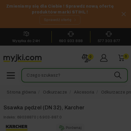
Zmieniamy się dla Ciebie ! Sprawdź nową ofertę
produktów marki STIHL !
Sprawdź ofertę
Wysyłka do 24H
690 933 888
577 303 877
0
0
Strona główna
Odkurzacze
Akcesoria
Odkurzacze pr
Ssawka pędzel (DN 32), Karcher
Indeks:
69038870 | 6.903-887.0
Porównaj