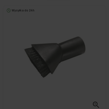
Wysyłka do 24h
zoom_in