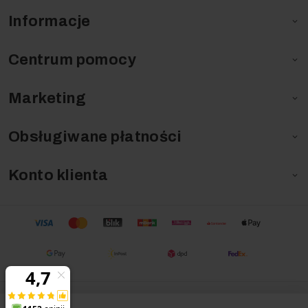
Informacje

Centrum pomocy

Marketing

Obsługiwane płatności

Konto klienta

Copyright ©
myjki.com
2026. Wszystkie prawa zastrzeżone.