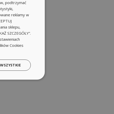
ów, podtrzymać
tystyki,
zowane reklamy w
KCEPTUJ
nia sklepu,
POKAŻ SZCZEGÓŁY”.
stawieniach
plików Cookies
 WSZYSTKIE