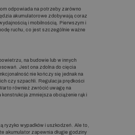
chom odpowiada na potrzeby zarówno
rzędzia akumulatorowe zdobywają coraz
 wydajnością i mobilnością. Pierwszym i
bodę ruchu, co jest szczególnie ważne
powietrzu, na budowie lub w innych
osowań. Jest ona zdolna do cięcia
kcjonalność nie kończy się jednak na
ich czy szpachli. Regulacja prędkości
 Warto również zwrócić uwagę na
konstrukcja zmniejsza obciążenie rąk i
ą ryzyko wypadków i uszkodzeń. Ale to,
 że akumulator zapewnia długie godziny