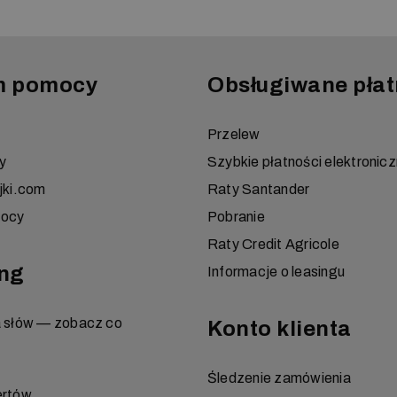
m pomocy
Obsługiwane płat
Przelew
y
Szybkie płatności elektronic
jki.com
Raty Santander
mocy
Pobranie
Raty Credit Agricole
ng
Informacje o leasingu
a słów — zobacz co
Konto klienta
Śledzenie zamówienia
ertów