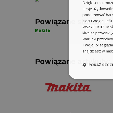
Dzięki temu, moż
sesję użytkownik
podejmować bardz
Powiązane słowa:
sieci Google. Jeś
WSZYSTKIE”. Może
Makita
klikając przycis
Warunki przechow
Twojej przeglądar
znajdziesz w nas
Powiązane artykuły:
POKAŻ SZCZ