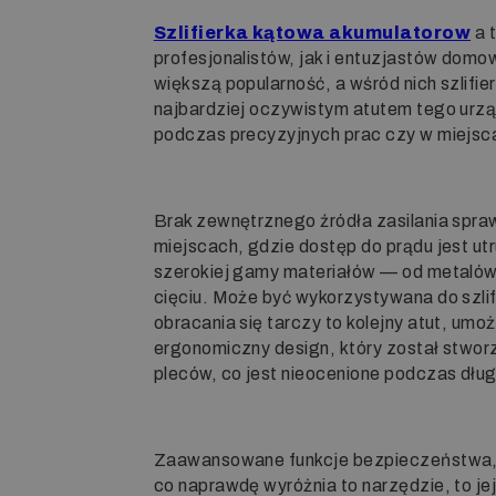
Szlifierka kątowa akumulatorow
a 
profesjonalistów, jak i entuzjastów do
większą popularność, a wśród nich szlifie
najbardziej oczywistym atutem tego urząd
podczas precyzyjnych prac czy w miejsc
Brak zewnętrznego źródła zasilania spraw
miejscach, gdzie dostęp do prądu jest ut
szerokiej gamy materiałów — od metalów,
cięciu. Może być wykorzystywana do szlif
obracania się tarczy to kolejny atut, um
ergonomiczny design, który został stwor
pleców, co jest nieocenione podczas dłu
Zaawansowane funkcje bezpieczeństwa, w
co naprawdę wyróżnia to narzędzie, to j