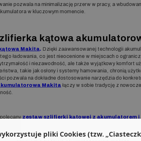
wanie pozwala na minimalizację przerw w pracy, a wbudowan
 akumulatora w kluczowym momencie.
 szlifierka kątowa akumulator
 kątowa Makita
.
Dzięki zaawansowanej technologii akumul
tego ładowania, co jest nieocenione w miejscach o ogranic
wytrzymałość i niezawodność, ale także wyjątkowy komfort 
stwa, takie jak osłony i systemy hamowania, chronią użyt
ci pozwala na dokładne dostosowanie narzędzia do konkretne
 akumulatorowa Makita
łączy w sobie tradycję z nowoczes
jność.
 polecany
zestaw szlifierki kątowej z akumulatorem 
ykorzystuje pliki Cookies (tzw. „Ciasteczk