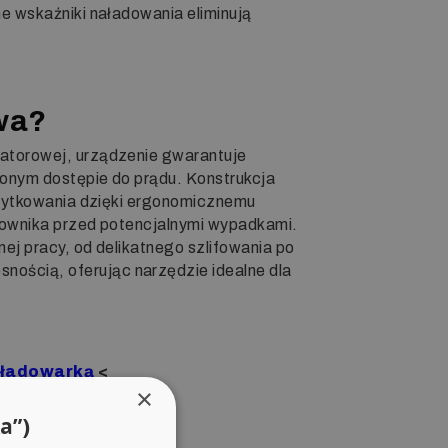
e wskaźniki naładowania eliminują
owa?
atorowej, urządzenie gwarantuje
zonym dostępie do prądu. Konstrukcja
użytkowania dzięki ergonomicznemu
kownika przed potencjalnymi wypadkami.
j pracy, od delikatnego szlifowania po
nością, oferując narzędzie idealne dla
i ładowarką
<
×
a”)