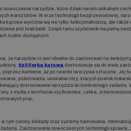
to nowoczesne narzędzie, które dzięki swoim unikalnym ce
mowych warsztatów. W erze technologii bezprzewodowej, na
rka kątowa wyróżnia się nie tylko funkcjonalnością, ale także
zenia jest brak kabli. Dzięki temu użytkownik ma pełną swo
ach trudno dostępnych.
ia, że narzędzie to jest idealne do zastosowań na świeżym 
rudniony.
Szlifierka kątowa
dostosowuje się do wielu zast
 poprzez kamienie, aż po twarde tworzywa sztuczne. Jej fun
owania, polerowania, usuwania rdzy, starych powłok malarsk
ożliwiający dostosowanie narzędzia do konkretnego zadania.
zony z myślą o komforcie użytkownika. Lekka, zrównoważona 
gotrwałych prac.
 tym osłony, blokady oraz systemy hamowania, minimalizuj
ej bateria. Zastosowanie nowoczesnych technologii sprawia,