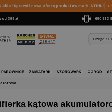
Ciebie ! Sprawdź nową ofertę produktów marki STIHL !
Sp
od 399 zł
690 933 
ZOWANY
RTNER
PAROWNICE
ZAMIATARKI
SZOROWARKI
OGRÓD
ST
latorowa
ifierka kątowa akumulato