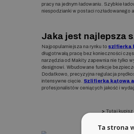
pracy na jednym ładowaniu. Szybkie łado
niespodzianki w postaci rozładowanego
Jaka jest najlepsza
Najpopularniejsza na rynku to
szlfierka
długotrwałą pracę bez konieczności częs
narzędzia od Makity zapewnia nie tylko 
designowi. Wbudowane funkcje bezpieczeń
Dodatkowo, precyzyjna regulacja prędkoś
intensywne cięcie.
Szlifierka kątowa
profesjonalistów ceniących jakość i wyda
>
Tutaj kupisz
Ta strona w