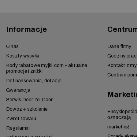
Informacje
Centru
O nas
Dane firmy
Koszty wysyłki
Godziny prac
Kody rabatowe myjki.com – aktualne
Kontakt z my
promocje i zniżki
Centrum po
Dofinansowania, dotacje
Gwarancja
Marketi
Serwis Door-to-Door
Dowóz + szkolenie
Encyklopedi
oznaczają
Zwrot towaru
marketing
Regulamin
Porady eksp