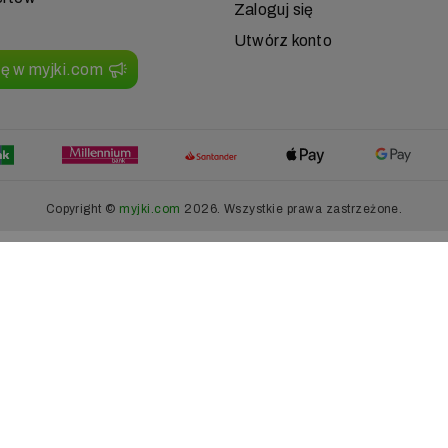
Zaloguj się
Utwórz konto
ię w myjki.com
Copyright ©
myjki.com
2026. Wszystkie prawa zastrzeżone.