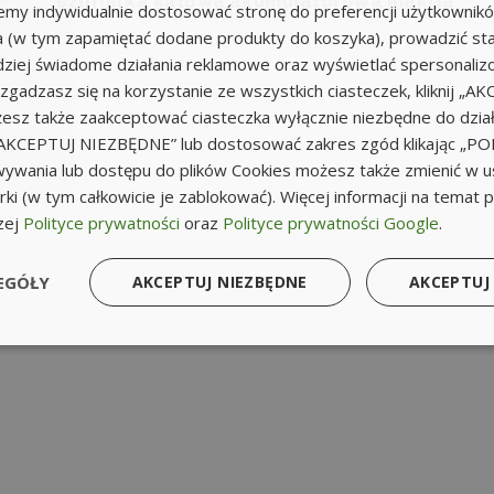
emy indywidualnie dostosować stronę do preferencji użytkownik
a (w tym zapamiętać dodane produkty do koszyka), prowadzić sta
iej świadome działania reklamowe oraz wyświetlać spersonali
li zgadzasz się na korzystanie ze wszystkich ciasteczek, kliknij „A
sz także zaakceptować ciasteczka wyłącznie niezbędne do działa
k „AKCEPTUJ NIEZBĘDNE” lub dostosować zakres zgód klikając „
ywania lub dostępu do plików Cookies możesz także zmienić w u
ki (w tym całkowicie je zablokować). Więcej informacji na temat 
zej
Polityce prywatności
oraz
Polityce prywatności Google
.
EGÓŁY
AKCEPTUJ NIEZBĘDNE
AKCEPTUJ