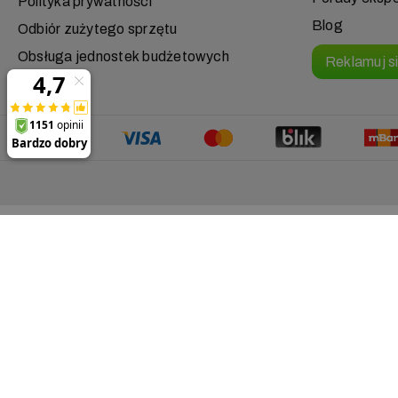
Polityka prywatności
Blog
Odbiór zużytego sprzętu
Obsługa jednostek budżetowych
Reklamuj s