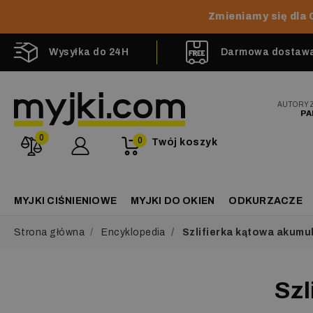
Zmieniamy się dla 
Wysyłka do 24H
Darmowa dostawa 
AUTORY
PA
0
0
Twój koszyk
MYJKI CIŚNIENIOWE
MYJKI DO OKIEN
ODKURZACZE
Strona główna
Encyklopedia
Szlifierka kątowa akumu
Szl