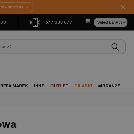
rawdź ofertę
888
577 303 877
REFA MAREK
INNE
OUTLET
PILARKI
🚜BRANŻE
rowa