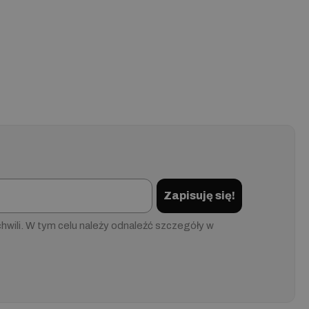
Zapisuję się!
wili. W tym celu należy odnaleźć szczegóły w