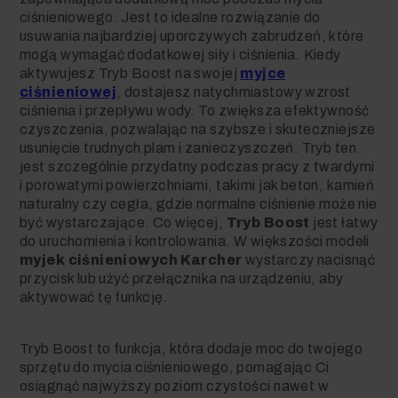
ciśnieniowego. Jest to idealne rozwiązanie do
usuwania najbardziej uporczywych zabrudzeń, które
mogą wymagać dodatkowej siły i ciśnienia. Kiedy
aktywujesz Tryb Boost na swojej
myjce
ciśnieniowej
, dostajesz natychmiastowy wzrost
ciśnienia i przepływu wody. To zwiększa efektywność
czyszczenia, pozwalając na szybsze i skuteczniejsze
usunięcie trudnych plam i zanieczyszczeń. Tryb ten
jest szczególnie przydatny podczas pracy z twardymi
i porowatymi powierzchniami, takimi jak beton, kamień
naturalny czy cegła, gdzie normalne ciśnienie może nie
być wystarczające. Co więcej,
Tryb Boost
jest łatwy
do uruchomienia i kontrolowania. W większości modeli
myjek ciśnieniowych
Karcher
wystarczy nacisnąć
przycisk lub użyć przełącznika na urządzeniu, aby
aktywować tę funkcję.
Tryb Boost to funkcja, która dodaje moc do twojego
sprzętu do mycia ciśnieniowego, pomagając Ci
osiągnąć najwyższy poziom czystości nawet w