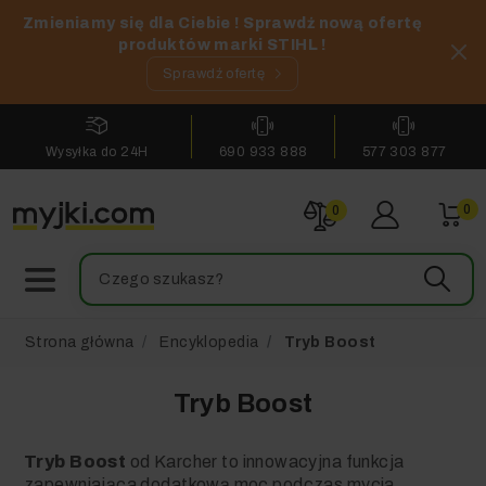
Zmieniamy się dla Ciebie ! Sprawdź nową ofertę
produktów marki STIHL !
Sprawdź ofertę
Wysyłka do 24H
690 933 888
577 303 877
0
0
Strona główna
Encyklopedia
Tryb Boost
Tryb Boost
Tryb Boost
od Karcher to innowacyjna funkcja
zapewniająca dodatkową moc podczas mycia