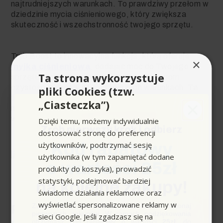
najtrudniejszych warunkach. To prawdziwy przełom w
dziedzinie mycia ciśnieniowego, który zwiększa
skuteczność i wszechstronność twojego sprzętu.
Tryb Boost to innowacyjna funkcja, którą oferuje
×
myjka ciśnieniowa
, dodając moc do Twojego
Ta strona wykorzystuje
sprzętu i pomaga osiągnąć najwyższy poziom
czystości nawet w najtrudniejszych warunkach. Ta
pliki Cookies (tzw.
funkcja stanowi prawdziwy przełom w dziedzinie
„Ciasteczka”)
mycia ciśnieniowego, zwiększając skuteczność i
wszechstronność Twojego sprzętu.
Dzięki temu, możemy indywidualnie
Zrób pierwszy krok i odbierz
dostosować stronę do preferencji
użytkowników, podtrzymać sesję
Kod rabatowy
użytkownika (w tym zapamiętać dodane
o wartości 25zł
produkty do koszyka), prowadzić
statystyki, podejmować bardziej
na kolejne zakupy!
świadome działania reklamowe oraz
wyświetlać spersonalizowane reklamy w
Zapisz się do newslettera, załóż konto i dokonaj
Powiązane słowa:
pierwszych zakupów. W ramach podziękowania
sieci Google. Jeśli zgadzasz się na
otrzymasz kod rabatowy o wartości
25zł
, do