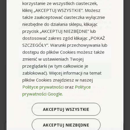
Myjka domowa
,
smart control
,
lanca multi jet
korzystanie ze wszystkich ciasteczek,
wykorzystania przy kolejnym zamówieniu w
naszym sklepie (minimalna wartość zamówienia
kliknij „AKCEPTUJ WSZYSTKIE”. Możesz
to 100zł przed naliczeniem rabatu). Kod nie łączy
także zaakceptować ciasteczka wyłącznie
się z innymi kodami rabatowymi.
Zapisując się do naszego newslettera
niezbędne do działania sklepu, klikając
jako pierwszy otrzymasz dostęp do
przycisk „AKCEPTUJ NIEZBĘDNE” lub
promocyjnych ofert i rabatów.
dostosować zakres zgód klikając „POKAŻ
Email
SZCZEGÓŁY”. Warunki przechowywania lub
dostępu do plików Cookies możesz także
zmienić w ustawieniach Twojej
przeglądarki (w tym całkowicie je
Zapisuję się
zablokować). Więcej informacji na temat
plików Cookies znajdziesz w naszej
Newsletter
zgoda
Wyrażam zgodę na przetwarzanie moich
Polityce prywatności
oraz
Polityce
danych osobowych w postaci adresu e-mail oraz
na przesyłanie na podany przeze mnie adres e-
prywatności Google
.
mail informacji handlowej o produktach i
Zapisz się i bądź na bieżąco z naszymi nowościami i
usługach oferowanych w ramach usługi
ofertami!
Newsletter przez ocean.com sp. z o.o. sp. k.
Zapoznałem/łam się i akceptuję politykę
AKCEPTUJ WSZYSTKIE
*Dowiaduj się o premierach i promocjach jako pierwszy.
prywatności. *(wymagane)
Email
AKCEPTUJ NIEZBĘDNE
Zapisuję się!