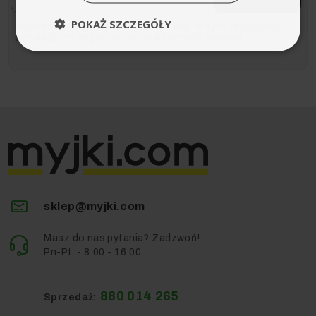
POKAŻ SZCZEGÓŁY
Możesz zrezygnować w każdej chwili. W tym celu należy
odnaleźć szczegóły w naszej informacji prawnej.
sklep@myjki.com
Masz do nas pytania? Zadzwoń!
Pn-Pt. - 8:00 - 16:00
880 014 265
Sprzedaż: