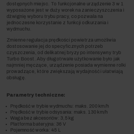
dostępnych miejsc. To funkcjonalne urządzenie 3 w 1
wyposażone jest w duży worek na zanieczyszczenia i
dźwignię wyboru trybu pracy, co pozwala na
jednoczesne korzystanie z funkcji odkurzania i
wydmuchu.
Zmienne regulacja prędkości powietrza umożliwia
dostosowanie jej do specyficznych potrzeb
czyszczenia, od delikatnej bryzy po intensywny tryb
Turbo Boost. Aby długotrwałe użytkowanie było jak
najmniej męczące, urządzenie posiada wymienne rolki
prowadzące, które zwiększają wydajność i ułatwiają
obsługę.
Parametry techniczne:
Prędkość w trybie wydmuchu: maks. 200 km/h
Prędkość w trybie odsysania: maks. 130 km/h
Waga bez akcesoriów: 3,5 kg
Platforma bateryjna: 36 V
Pojemność worka: 45 L