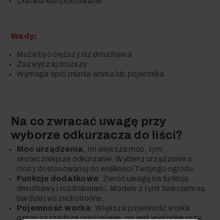
Ułatwia kompostowanie
Wady:
Może być cięższy niż dmuchawa
Zazwyczaj droższy
Wymaga opróżniania worka lub pojemnika
Na co zwracać uwagę przy
wyborze odkurzacza do liści?
Moc urządzenia
: Im większa moc, tym
skuteczniejsze odkurzanie. Wybierz urządzenie o
mocy dostosowanej do wielkości Twojego ogrodu.
Funkcje dodatkowe
: Zwróć uwagę na funkcję
dmuchawy i rozdrabniarki. Modele z tymi funkcjami są
bardziej wszechstronne.
Pojemność worka
: Większa pojemność worka
oznacza rzadsze opróżnianie, co jest wygodne przy