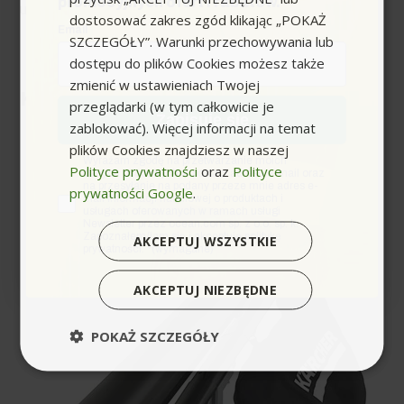
promocyjnych ofert i rabatów.
użytkowników.
dostosować zakres zgód klikając „POKAŻ
Email
SZCZEGÓŁY”. Warunki przechowywania lub
dostępu do plików Cookies możesz także
zmienić w ustawieniach Twojej
Karcher BLV 36-240 BATTERY
przeglądarki (w tym całkowicie je
Zapisuję się
zablokować). Więcej informacji na temat
plików Cookies znajdziesz w naszej
zgoda
Wyrażam zgodę na przetwarzanie moich
Polityce prywatności
oraz
Polityce
danych osobowych w postaci adresu e-mail oraz
na przesyłanie na podany przeze mnie adres e-
prywatności Google
.
mail informacji handlowej o produktach i
usługach oferowanych w ramach usługi
Newsletter przez ocean.com sp. z o.o. sp. k.
Zapoznałem/łam się i akceptuję politykę
AKCEPTUJ WSZYSTKIE
prywatności. *(wymagane)
AKCEPTUJ NIEZBĘDNE
POKAŻ SZCZEGÓŁY