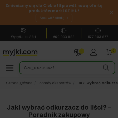
Zmieniamy się dla Ciebie ! Sprawdź nową ofertę
produktów marki STIHL !
Sprawdź ofertę
Wysyłka do 24H
690 933 888
577 303 877
0
0
Strona główna
Porady ekspertów
Jaki wybrać odkurza
Jaki wybrać odkurzacz do liści? –
Poradnik zakupowy